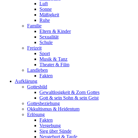
Luft
Sonne
Mäßigkeit
Ruhe
Familie
Eltern & Kinder
Sexualität
Schule
Freizeit
Sport
Musik & Tanz
Theater & Film
Landleben
Fakten
Aufklärung
Gottesbild
Gewaltlosigkeit & Zorn Gottes
Gott & sein Sohn & sein Geist
Gottesbeziehung
Okkultismus & Heidentum
Erlösung
Fakten
Vergebung
Sieg über Sünde
Neugeburt & Taufe