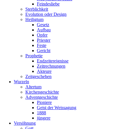
Feindesliebe
Sterblichkeit
Evolution oder Design
Heiligtum
Gesetz
Aufbau
Opfer
Priester
Feste
Gericht
Prophetie
Endzeitereignisse
Zeitrechnungen
Akteure
Zeitgeschehen
Wurzeln
Altertum
Kirchengeschichte
Adventgeschichte
Pioniere
Geist der Weissagung
1888
jüngere
Versöhnung
Gott