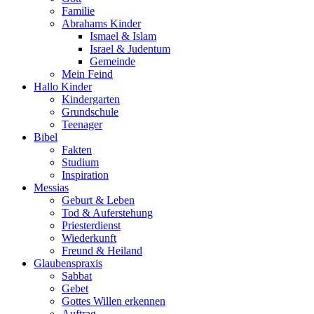
Familie
Abrahams Kinder
Ismael & Islam
Israel & Judentum
Gemeinde
Mein Feind
Hallo Kinder
Kindergarten
Grundschule
Teenager
Bibel
Fakten
Studium
Inspiration
Messias
Geburt & Leben
Tod & Auferstehung
Priesterdienst
Wiederkunft
Freund & Heiland
Glaubenspraxis
Sabbat
Gebet
Gottes Willen erkennen
Auftrag