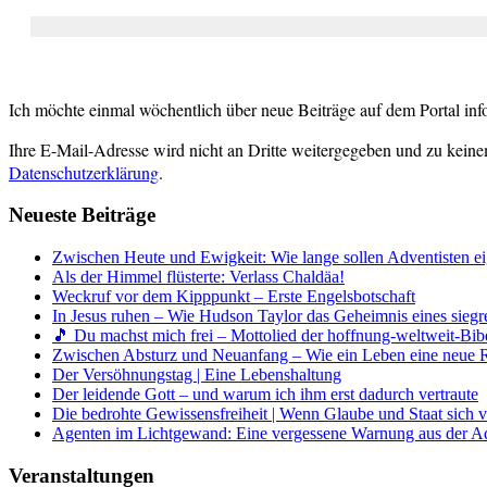
Ich möchte einmal wöchentlich über neue Beiträge auf dem Portal inf
Ihre E-Mail-Adresse wird nicht an Dritte weitergegeben und zu keine
Datenschutzerklärung
.
Neueste Beiträge
Zwischen Heute und Ewigkeit: Wie lange sollen Adventisten ei
Als der Himmel flüsterte: Verlass Chaldäa!
Weckruf vor dem Kipppunkt – Erste Engelsbotschaft
In Jesus ruhen – Wie Hudson Taylor das Geheimnis eines siegr
🎵 Du machst mich frei – Mottolied der hoffnung-weltweit-Bibe
Zwischen Absturz und Neuanfang – Wie ein Leben eine neue 
Der Versöhnungstag | Eine Lebenshaltung
Der leidende Gott – und warum ich ihm erst dadurch vertraute
Die bedrohte Gewissensfreiheit | Wenn Glaube und Staat sich 
Agenten im Lichtgewand: Eine vergessene Warnung aus der A
Veranstaltungen