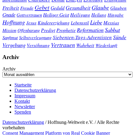
Gebet
Glaube
Gesundheit
Freiheit
Freude
Geduld
Glauben
Gnade
Heiligung
Heiliger Geist
Heilung
Gottvertrauen
Hingabe
Hoffnung
Liebe
Kindererziehung
Messias
Jesus
Lebensstil
Sabbat
Reformation
Prophetie
Predigt
Mission
Offenbarung
Sünde
Siebenten-Tags-Adventisten
Sanftmut
Selbstverleugnung
Vertrauen
Vergebung
Wahrheit
Versöhnung
Wiederkunft
Archiv
Archiv
Startseite
Datenschutzerklärung
Impressum
Kontakt
Newsletter
Spenden
Datenschutzerklärung
/ Hoffnung-Weltweit e.V. / Alle Rechte
vorbehalten
Consent Management Platform von Real Cookie Banner