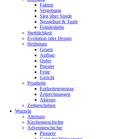
Fakten
Vergebung
Sieg über Sünde
Neugeburt & Taufe
Feindesliebe
Sterblichkeit
Evolution oder Design
Heiligtum
Gesetz
Aufbau
Opfer
Priester
Feste
Gericht
Prophetie
Endzeitereignisse
Zeitrechnungen
Akteure
Zeitgeschehen
Wurzeln
Altertum
Kirchengeschichte
Adventgeschichte
Pioniere
Geist der Weissagung