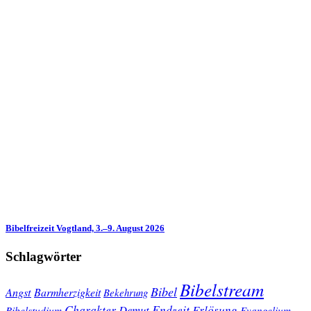
Bibelfreizeit Vogtland, 3.–9. August 2026
Schlagwörter
Bibelstream
Bibel
Angst
Barmherzigkeit
Bekehrung
Charakter
Endzeit
Demut
Erlösung
Bibelstudium
Evangelium