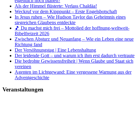
eigentlich noch planen?
Als der Himmel flüsterte: Verlass Chaldäa!
Weckruf vor dem Kipppunkt – Erste Engelsbotschaft
In Jesus ruhen – Wie Hudson Taylor das Geheimnis eines
siegreichen Glaubens entdeckte
🎵 Du machst mich frei – Mottolied der hoffnung-weltweit-
Bibelfreizeit 2026
Zwischen Absturz und Neuanfang – Wie ein Leben eine neue
Richtung fand
Der Versöhnungstag | Eine Lebenshaltung
Der leidende Gott – und warum ich ihm erst dadurch vertraute
Die bedrohte Gewissensfreiheit | Wenn Glaube und Staat sich
vereinen
Agenten im Lichtgewand: Eine vergessene Warnung aus der
Adventgeschichte
Veranstaltungen