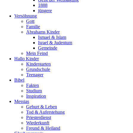
1888
jüngere
Versöhnung
Gott
Familie
Abrahams Kinder
Ismael & Islam
Israel & Judentum
Gemeinde
Mein Feind
Hallo Kinder
Kindergarten
Grundschule
Teenager
Bibel
Fakten
Studium
Inspiration
Messias
Geburt & Leben
Tod & Auferstehung
Priesterdienst
Wiederkunft
Freund & Heiland