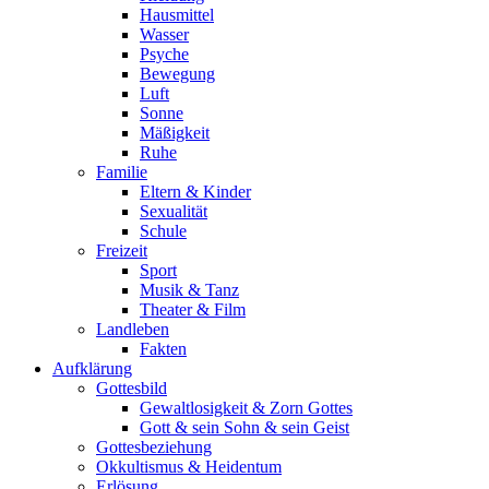
Hausmittel
Wasser
Psyche
Bewegung
Luft
Sonne
Mäßigkeit
Ruhe
Familie
Eltern & Kinder
Sexualität
Schule
Freizeit
Sport
Musik & Tanz
Theater & Film
Landleben
Fakten
Aufklärung
Gottesbild
Gewaltlosigkeit & Zorn Gottes
Gott & sein Sohn & sein Geist
Gottesbeziehung
Okkultismus & Heidentum
Erlösung