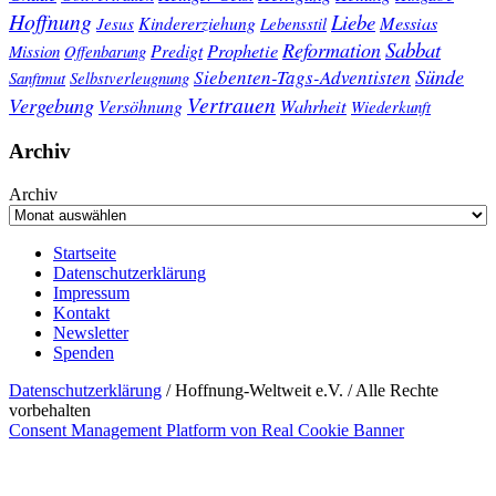
Hoffnung
Liebe
Kindererziehung
Messias
Jesus
Lebensstil
Sabbat
Reformation
Prophetie
Predigt
Mission
Offenbarung
Sünde
Siebenten-Tags-Adventisten
Sanftmut
Selbstverleugnung
Vertrauen
Vergebung
Wahrheit
Versöhnung
Wiederkunft
Archiv
Archiv
Startseite
Datenschutzerklärung
Impressum
Kontakt
Newsletter
Spenden
Datenschutzerklärung
/ Hoffnung-Weltweit e.V. / Alle Rechte
vorbehalten
Consent Management Platform von Real Cookie Banner