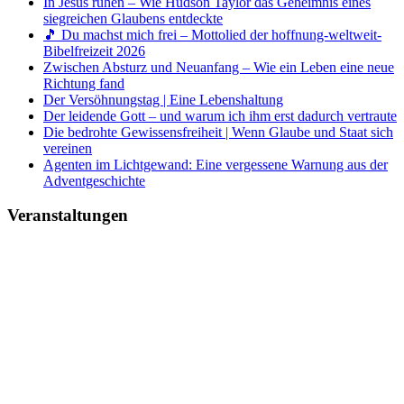
In Jesus ruhen – Wie Hudson Taylor das Geheimnis eines
siegreichen Glaubens entdeckte
🎵 Du machst mich frei – Mottolied der hoffnung-weltweit-
Bibelfreizeit 2026
Zwischen Absturz und Neuanfang – Wie ein Leben eine neue
Richtung fand
Der Versöhnungstag | Eine Lebenshaltung
Der leidende Gott – und warum ich ihm erst dadurch vertraute
Die bedrohte Gewissensfreiheit | Wenn Glaube und Staat sich
vereinen
Agenten im Lichtgewand: Eine vergessene Warnung aus der
Adventgeschichte
Veranstaltungen