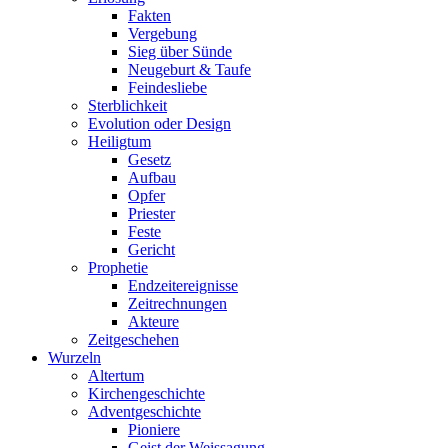
Fakten
Vergebung
Sieg über Sünde
Neugeburt & Taufe
Feindesliebe
Sterblichkeit
Evolution oder Design
Heiligtum
Gesetz
Aufbau
Opfer
Priester
Feste
Gericht
Prophetie
Endzeitereignisse
Zeitrechnungen
Akteure
Zeitgeschehen
Wurzeln
Altertum
Kirchengeschichte
Adventgeschichte
Pioniere
Geist der Weissagung