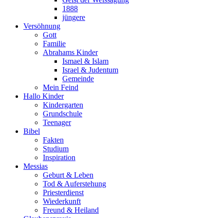
1888
jüngere
Versöhnung
Gott
Familie
Abrahams Kinder
Ismael & Islam
Israel & Judentum
Gemeinde
Mein Feind
Hallo Kinder
Kindergarten
Grundschule
Teenager
Bibel
Fakten
Studium
Inspiration
Messias
Geburt & Leben
Tod & Auferstehung
Priesterdienst
Wiederkunft
Freund & Heiland