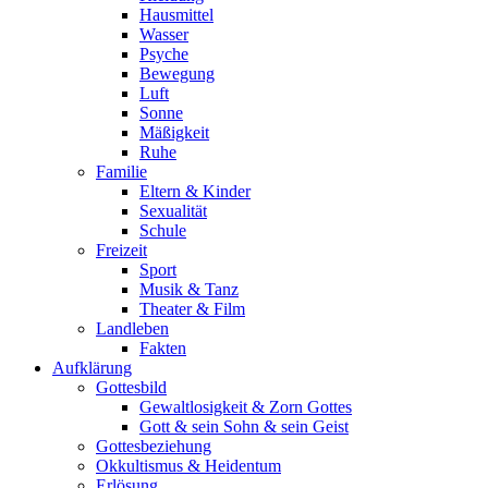
Hausmittel
Wasser
Psyche
Bewegung
Luft
Sonne
Mäßigkeit
Ruhe
Familie
Eltern & Kinder
Sexualität
Schule
Freizeit
Sport
Musik & Tanz
Theater & Film
Landleben
Fakten
Aufklärung
Gottesbild
Gewaltlosigkeit & Zorn Gottes
Gott & sein Sohn & sein Geist
Gottesbeziehung
Okkultismus & Heidentum
Erlösung