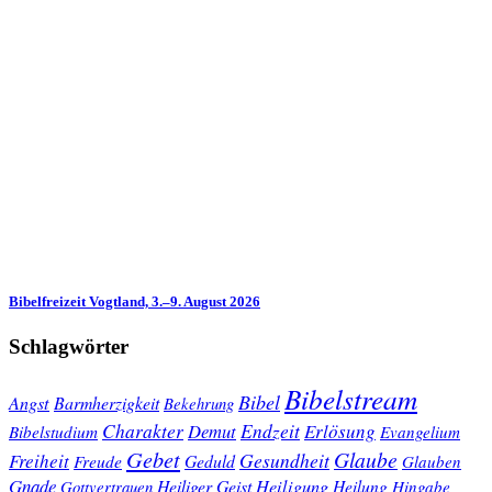
Bibelfreizeit Vogtland, 3.–9. August 2026
Schlagwörter
Bibelstream
Bibel
Angst
Barmherzigkeit
Bekehrung
Charakter
Endzeit
Demut
Erlösung
Bibelstudium
Evangelium
Gebet
Glaube
Gesundheit
Freiheit
Freude
Geduld
Glauben
Gnade
Heiligung
Heiliger Geist
Heilung
Gottvertrauen
Hingabe