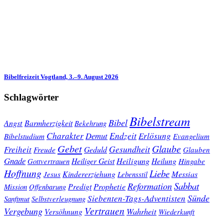
Bibelfreizeit Vogtland, 3.–9. August 2026
Schlagwörter
Bibelstream
Bibel
Angst
Barmherzigkeit
Bekehrung
Charakter
Endzeit
Demut
Erlösung
Bibelstudium
Evangelium
Gebet
Glaube
Gesundheit
Freiheit
Freude
Geduld
Glauben
Gnade
Heiligung
Heiliger Geist
Heilung
Gottvertrauen
Hingabe
Hoffnung
Liebe
Kindererziehung
Messias
Jesus
Lebensstil
Sabbat
Reformation
Prophetie
Predigt
Mission
Offenbarung
Sünde
Siebenten-Tags-Adventisten
Sanftmut
Selbstverleugnung
Vertrauen
Vergebung
Wahrheit
Versöhnung
Wiederkunft