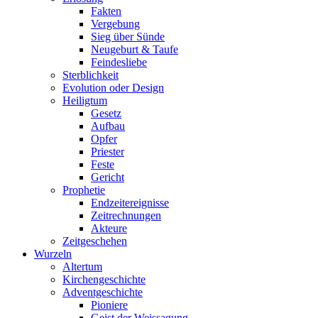
Fakten
Vergebung
Sieg über Sünde
Neugeburt & Taufe
Feindesliebe
Sterblichkeit
Evolution oder Design
Heiligtum
Gesetz
Aufbau
Opfer
Priester
Feste
Gericht
Prophetie
Endzeitereignisse
Zeitrechnungen
Akteure
Zeitgeschehen
Wurzeln
Altertum
Kirchengeschichte
Adventgeschichte
Pioniere
Geist der Weissagung