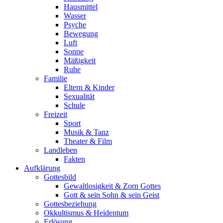
Hausmittel
Wasser
Psyche
Bewegung
Luft
Sonne
Mäßigkeit
Ruhe
Familie
Eltern & Kinder
Sexualität
Schule
Freizeit
Sport
Musik & Tanz
Theater & Film
Landleben
Fakten
Aufklärung
Gottesbild
Gewaltlosigkeit & Zorn Gottes
Gott & sein Sohn & sein Geist
Gottesbeziehung
Okkultismus & Heidentum
Erlösung