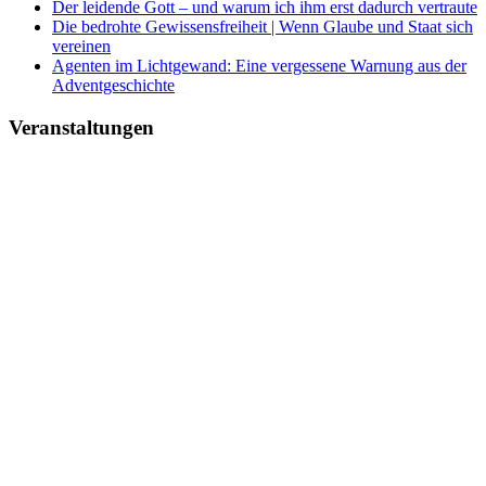
Der leidende Gott – und warum ich ihm erst dadurch vertraute
Die bedrohte Gewissensfreiheit | Wenn Glaube und Staat sich
vereinen
Agenten im Lichtgewand: Eine vergessene Warnung aus der
Adventgeschichte
Veranstaltungen