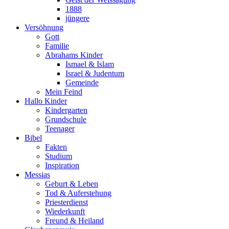
1888
jüngere
Versöhnung
Gott
Familie
Abrahams Kinder
Ismael & Islam
Israel & Judentum
Gemeinde
Mein Feind
Hallo Kinder
Kindergarten
Grundschule
Teenager
Bibel
Fakten
Studium
Inspiration
Messias
Geburt & Leben
Tod & Auferstehung
Priesterdienst
Wiederkunft
Freund & Heiland