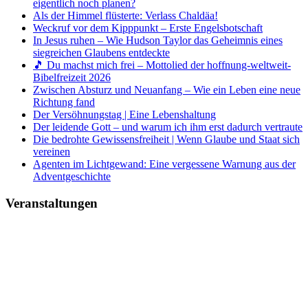
eigentlich noch planen?
Als der Himmel flüsterte: Verlass Chaldäa!
Weckruf vor dem Kipppunkt – Erste Engelsbotschaft
In Jesus ruhen – Wie Hudson Taylor das Geheimnis eines
siegreichen Glaubens entdeckte
🎵 Du machst mich frei – Mottolied der hoffnung-weltweit-
Bibelfreizeit 2026
Zwischen Absturz und Neuanfang – Wie ein Leben eine neue
Richtung fand
Der Versöhnungstag | Eine Lebenshaltung
Der leidende Gott – und warum ich ihm erst dadurch vertraute
Die bedrohte Gewissensfreiheit | Wenn Glaube und Staat sich
vereinen
Agenten im Lichtgewand: Eine vergessene Warnung aus der
Adventgeschichte
Veranstaltungen