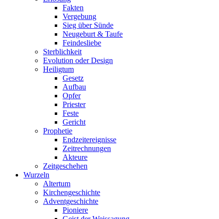
Fakten
Vergebung
Sieg über Sünde
Neugeburt & Taufe
Feindesliebe
Sterblichkeit
Evolution oder Design
Heiligtum
Gesetz
Aufbau
Opfer
Priester
Feste
Gericht
Prophetie
Endzeitereignisse
Zeitrechnungen
Akteure
Zeitgeschehen
Wurzeln
Altertum
Kirchengeschichte
Adventgeschichte
Pioniere
Geist der Weissagung