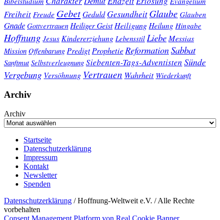
Charakter
Endzeit
Demut
Erlösung
Bibelstudium
Evangelium
Gebet
Glaube
Gesundheit
Freiheit
Freude
Geduld
Glauben
Gnade
Heiligung
Heiliger Geist
Heilung
Gottvertrauen
Hingabe
Hoffnung
Liebe
Kindererziehung
Messias
Jesus
Lebensstil
Sabbat
Reformation
Prophetie
Predigt
Mission
Offenbarung
Sünde
Siebenten-Tags-Adventisten
Sanftmut
Selbstverleugnung
Vertrauen
Vergebung
Wahrheit
Versöhnung
Wiederkunft
Archiv
Archiv
Startseite
Datenschutzerklärung
Impressum
Kontakt
Newsletter
Spenden
Datenschutzerklärung
/ Hoffnung-Weltweit e.V. / Alle Rechte
vorbehalten
Consent Management Platform von Real Cookie Banner