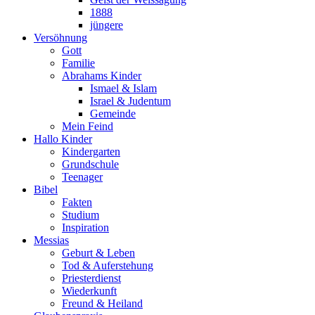
1888
jüngere
Versöhnung
Gott
Familie
Abrahams Kinder
Ismael & Islam
Israel & Judentum
Gemeinde
Mein Feind
Hallo Kinder
Kindergarten
Grundschule
Teenager
Bibel
Fakten
Studium
Inspiration
Messias
Geburt & Leben
Tod & Auferstehung
Priesterdienst
Wiederkunft
Freund & Heiland