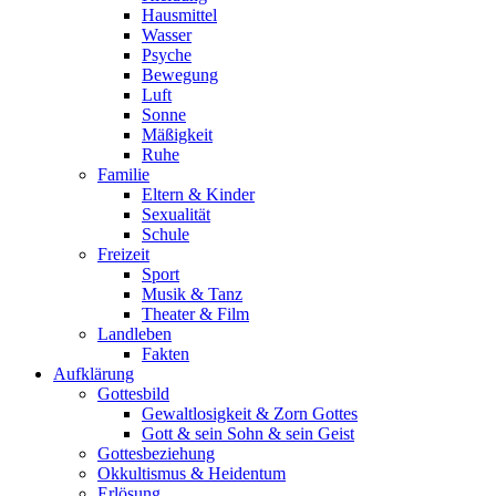
Hausmittel
Wasser
Psyche
Bewegung
Luft
Sonne
Mäßigkeit
Ruhe
Familie
Eltern & Kinder
Sexualität
Schule
Freizeit
Sport
Musik & Tanz
Theater & Film
Landleben
Fakten
Aufklärung
Gottesbild
Gewaltlosigkeit & Zorn Gottes
Gott & sein Sohn & sein Geist
Gottesbeziehung
Okkultismus & Heidentum
Erlösung