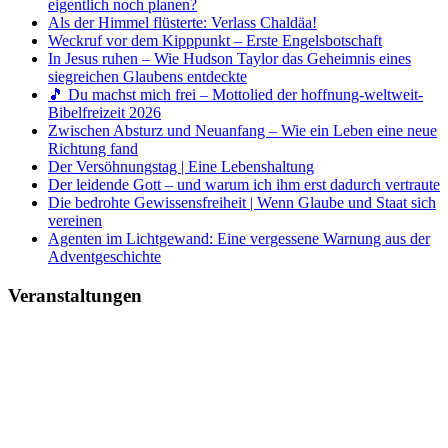
eigentlich noch planen?
Als der Himmel flüsterte: Verlass Chaldäa!
Weckruf vor dem Kipppunkt – Erste Engelsbotschaft
In Jesus ruhen – Wie Hudson Taylor das Geheimnis eines
siegreichen Glaubens entdeckte
🎵 Du machst mich frei – Mottolied der hoffnung-weltweit-
Bibelfreizeit 2026
Zwischen Absturz und Neuanfang – Wie ein Leben eine neue
Richtung fand
Der Versöhnungstag | Eine Lebenshaltung
Der leidende Gott – und warum ich ihm erst dadurch vertraute
Die bedrohte Gewissensfreiheit | Wenn Glaube und Staat sich
vereinen
Agenten im Lichtgewand: Eine vergessene Warnung aus der
Adventgeschichte
Veranstaltungen