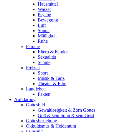
Hausmittel
Wasser
Psyche
Bewegung
Luft
Sonne
Mäßigkeit
Ruhe
Familie
Eltern & Kinder
Sexualität
Schule
Freizeit
Sport
Musik & Tanz
Theater & Film
Landleben
Fakten
Aufklärung
Gottesbild
Gewaltlosigkeit & Zorn Gottes
Gott & sein Sohn & sein Geist
Gottesbeziehung
Okkultismus & Heidentum
Erlösung