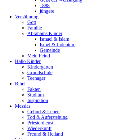
1888
jüngere
Versöhnung
Gott
Familie
Abrahams Kinder
Ismael & Islam
Israel & Judentum
Gemeinde
Mein Feind
Hallo Kinder
Kindergarten
Grundschule
Teenager
Bibel
Fakten
Studium
Inspiration
Messias
Geburt & Leben
Tod & Auferstehung
Priesterdienst
Wiederkunft
Freund & Heiland