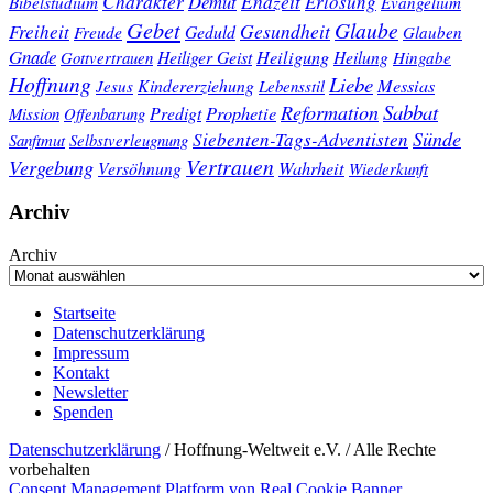
Charakter
Endzeit
Demut
Erlösung
Bibelstudium
Evangelium
Gebet
Glaube
Gesundheit
Freiheit
Freude
Geduld
Glauben
Gnade
Heiligung
Heiliger Geist
Heilung
Gottvertrauen
Hingabe
Hoffnung
Liebe
Kindererziehung
Messias
Jesus
Lebensstil
Sabbat
Reformation
Prophetie
Predigt
Mission
Offenbarung
Sünde
Siebenten-Tags-Adventisten
Sanftmut
Selbstverleugnung
Vertrauen
Vergebung
Wahrheit
Versöhnung
Wiederkunft
Archiv
Archiv
Startseite
Datenschutzerklärung
Impressum
Kontakt
Newsletter
Spenden
Datenschutzerklärung
/ Hoffnung-Weltweit e.V. / Alle Rechte
vorbehalten
Consent Management Platform von Real Cookie Banner