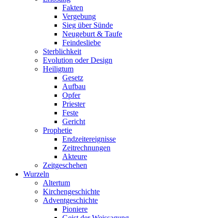
Fakten
Vergebung
Sieg über Sünde
Neugeburt & Taufe
Feindesliebe
Sterblichkeit
Evolution oder Design
Heiligtum
Gesetz
Aufbau
Opfer
Priester
Feste
Gericht
Prophetie
Endzeitereignisse
Zeitrechnungen
Akteure
Zeitgeschehen
Wurzeln
Altertum
Kirchengeschichte
Adventgeschichte
Pioniere
Geist der Weissagung