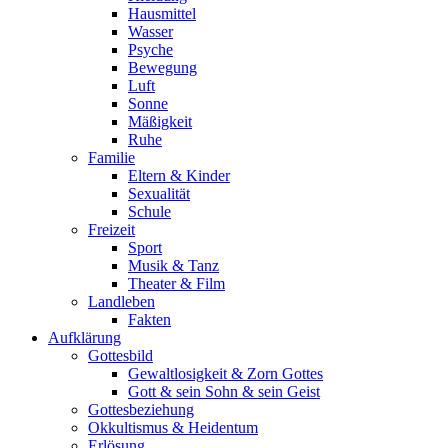
Hausmittel
Wasser
Psyche
Bewegung
Luft
Sonne
Mäßigkeit
Ruhe
Familie
Eltern & Kinder
Sexualität
Schule
Freizeit
Sport
Musik & Tanz
Theater & Film
Landleben
Fakten
Aufklärung
Gottesbild
Gewaltlosigkeit & Zorn Gottes
Gott & sein Sohn & sein Geist
Gottesbeziehung
Okkultismus & Heidentum
Erlösung