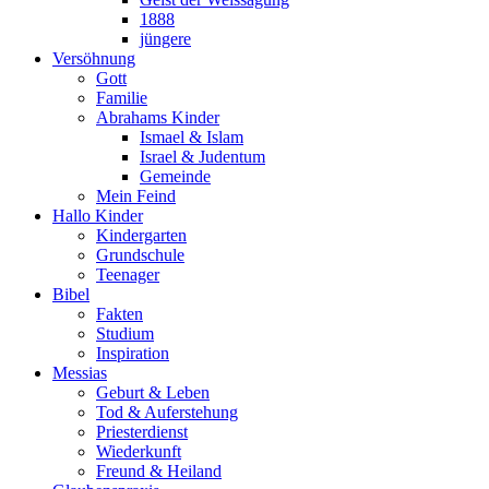
1888
jüngere
Versöhnung
Gott
Familie
Abrahams Kinder
Ismael & Islam
Israel & Judentum
Gemeinde
Mein Feind
Hallo Kinder
Kindergarten
Grundschule
Teenager
Bibel
Fakten
Studium
Inspiration
Messias
Geburt & Leben
Tod & Auferstehung
Priesterdienst
Wiederkunft
Freund & Heiland