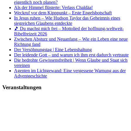
eigentlich noch planen?
Als der Himmel flüsterte: Verlass Chaldäa!
Weckruf vor dem Kipppunkt – Erste Engelsbotschaft
In Jesus ruhen – Wie Hudson Taylor das Geheimnis eines
siegreichen Glaubens entdeckte
🎵 Du machst mich frei – Mottolied der hoffnung-weltweit-
Bibelfreizeit 2026
Zwischen Absturz und Neuanfang – Wie ein Leben eine neue
Richtung fand
Der Versöhnungstag | Eine Lebenshaltung
Der leidende Gott – und warum ich ihm erst dadurch vertraute
Die bedrohte Gewissensfreiheit | Wenn Glaube und Staat sich
vereinen
Agenten im Lichtgewand: Eine vergessene Warnung aus der
Adventgeschichte
Veranstaltungen