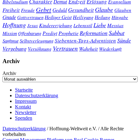
Charakter
Endzeit
Demut
Erlösung
Bibelstudium
Evangelium
Gebet
Glaube
Gesundheit
Freiheit
Freude
Geduld
Glauben
Gnade
Heiligung
Heiliger Geist
Heilung
Gottvertrauen
Hingabe
Hoffnung
Liebe
Kindererziehung
Messias
Jesus
Lebensstil
Sabbat
Reformation
Prophetie
Predigt
Mission
Offenbarung
Sünde
Siebenten-Tags-Adventisten
Sanftmut
Selbstverleugnung
Vertrauen
Vergebung
Wahrheit
Versöhnung
Wiederkunft
Archiv
Archiv
Startseite
Datenschutzerklärung
Impressum
Kontakt
Newsletter
Spenden
Datenschutzerklärung
/ Hoffnung-Weltweit e.V. / Alle Rechte
vorbehalten
Consent Management Platform von Real Cookie Banner