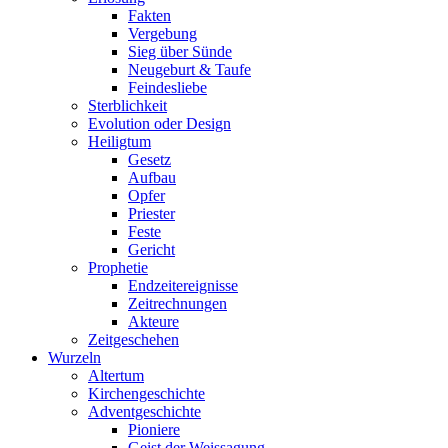
Fakten
Vergebung
Sieg über Sünde
Neugeburt & Taufe
Feindesliebe
Sterblichkeit
Evolution oder Design
Heiligtum
Gesetz
Aufbau
Opfer
Priester
Feste
Gericht
Prophetie
Endzeitereignisse
Zeitrechnungen
Akteure
Zeitgeschehen
Wurzeln
Altertum
Kirchengeschichte
Adventgeschichte
Pioniere
Geist der Weissagung