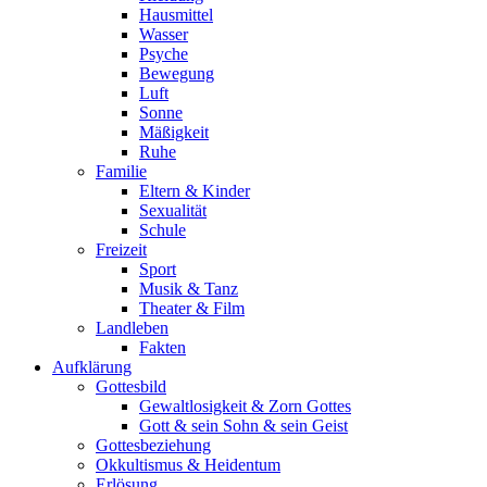
Hausmittel
Wasser
Psyche
Bewegung
Luft
Sonne
Mäßigkeit
Ruhe
Familie
Eltern & Kinder
Sexualität
Schule
Freizeit
Sport
Musik & Tanz
Theater & Film
Landleben
Fakten
Aufklärung
Gottesbild
Gewaltlosigkeit & Zorn Gottes
Gott & sein Sohn & sein Geist
Gottesbeziehung
Okkultismus & Heidentum
Erlösung