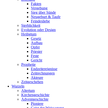
Fakten
Vergebung
Sieg über Sünde
Neugeburt & Taufe
Feindesliebe
Sterblichkeit
Evolution oder Design
Heiligtum
Gesetz
Aufbau
Opfer
Priester
Feste
Gericht
Prophetie
Endzeitereignisse
Zeitrechnungen
Akteure
Zeitgeschehen
Wurzeln
Altertum
Kirchengeschichte
Adventgeschichte
Pioniere
Geist der Weissagung