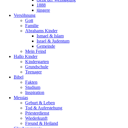
1888
jüngere
Versöhnung
Gott
Familie
Abrahams Kinder
Ismael & Islam
Israel & Judentum
Gemeinde
Mein Feind
Hallo Kinder
Kindergarten
Grundschule
Teenager
Bibel
Fakten
Studium
Inspiration
Messias
Geburt & Leben
Tod & Auferstehung
Priesterdienst
Wiederkunft
Freund & Heiland