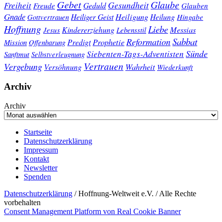
Gebet
Glaube
Gesundheit
Freiheit
Freude
Geduld
Glauben
Gnade
Heiligung
Heiliger Geist
Heilung
Gottvertrauen
Hingabe
Hoffnung
Liebe
Kindererziehung
Messias
Jesus
Lebensstil
Sabbat
Reformation
Prophetie
Predigt
Mission
Offenbarung
Sünde
Siebenten-Tags-Adventisten
Sanftmut
Selbstverleugnung
Vertrauen
Vergebung
Wahrheit
Versöhnung
Wiederkunft
Archiv
Archiv
Startseite
Datenschutzerklärung
Impressum
Kontakt
Newsletter
Spenden
Datenschutzerklärung
/ Hoffnung-Weltweit e.V. / Alle Rechte
vorbehalten
Consent Management Platform von Real Cookie Banner