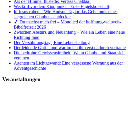
Als der Himmel flüsterte: Verlass Chaldäa!
Weckruf vor dem Kipppunkt – Erste Engelsbotschaft
In Jesus ruhen – Wie Hudson Taylor das Geheimnis eines
siegreichen Glaubens entdeckte
🎵 Du machst mich frei – Mottolied der hoffnung-weltweit-
Bibelfreizeit 2026
Zwischen Absturz und Neuanfang – Wie ein Leben eine neue
Richtung fand
Der Versöhnungstag | Eine Lebenshaltung
Der leidende Gott – und warum ich ihm erst dadurch vertraute
Die bedrohte Gewissensfreiheit | Wenn Glaube und Staat sich
vereinen
Agenten im Lichtgewand: Eine vergessene Warnung aus der
Adventgeschichte
Veranstaltungen