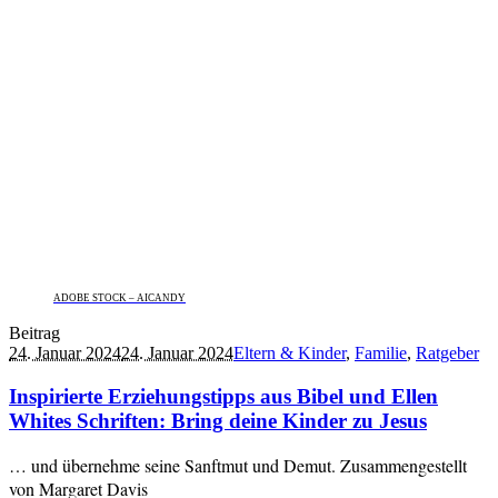
ADOBE STOCK – AICANDY
Beitrag
24. Januar 2024
24. Januar 2024
Eltern & Kinder
,
Familie
,
Ratgeber
Inspirierte Erziehungstipps aus Bibel und Ellen
Whites Schriften: Bring deine Kinder zu Jesus
… und übernehme seine Sanftmut und Demut. Zusammengestellt
von Margaret Davis