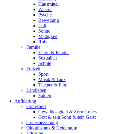
Hausmittel
Wasser
Psyche
Bewegung
Luft
Sonne
Mäßigkeit
Ruhe
Familie
Eltern & Kinder
Sexualität
Schule
Freizeit
Sport
Musik & Tanz
Theater & Film
Landleben
Fakten
Aufklärung
Gottesbild
Gewaltlosigkeit & Zorn Gottes
Gott & sein Sohn & sein Geist
Gottesbeziehung
Okkultismus & Heidentum
Erlösung