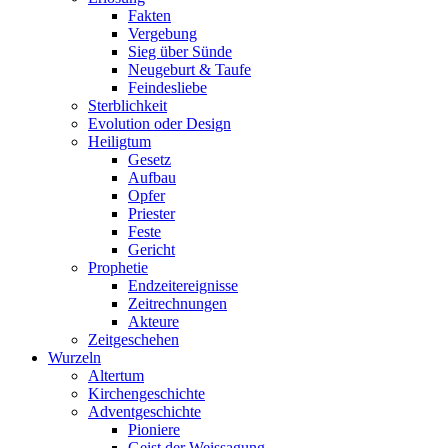
Fakten
Vergebung
Sieg über Sünde
Neugeburt & Taufe
Feindesliebe
Sterblichkeit
Evolution oder Design
Heiligtum
Gesetz
Aufbau
Opfer
Priester
Feste
Gericht
Prophetie
Endzeitereignisse
Zeitrechnungen
Akteure
Zeitgeschehen
Wurzeln
Altertum
Kirchengeschichte
Adventgeschichte
Pioniere
Geist der Weissagung