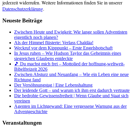
jederzeit widerrufen. Weitere Informationen finden Sie in unserer
Datenschutzerklärung
.
Neueste Beiträge
Zwischen Heute und Ewigkeit: Wie lange sollen Adventisten
eigentlich noch planen?
Als der Himmel flüsterte: Verlass Chaldäa!
Weckruf vor dem Kipppunkt – Erste Engelsbotschaft
In Jesus ruhen – Wie Hudson Taylor das Geheimnis eines
siegreichen Glaubens entdeckte
🎵 Du machst mich frei – Mottolied der hoffnung-weltweit-
Bibelfreizeit 2026
Zwischen Absturz und Neuanfang – Wie ein Leben eine neue
Richtung fand
Der Versöhnungstag | Eine Lebenshaltung
Der leidende Gott – und warum ich ihm erst dadurch vertraute
Die bedrohte Gewissensfreiheit | Wenn Glaube und Staat sich
vereinen
Agenten im Lichtgewand: Eine vergessene Warnung aus der
Adventgeschichte
Veranstaltungen