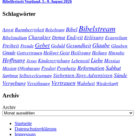
Bibelfreizeit Vogtland, 3.–9. August 2026
Schlagwörter
Bibelstream
Bibel
Angst
Barmherzigkeit
Bekehrung
Charakter
Endzeit
Demut
Erlösung
Bibelstudium
Evangelium
Gebet
Glaube
Gesundheit
Freiheit
Freude
Geduld
Glauben
Gnade
Heiligung
Heiliger Geist
Heilung
Gottvertrauen
Hingabe
Hoffnung
Liebe
Kindererziehung
Messias
Jesus
Lebensstil
Sabbat
Reformation
Prophetie
Predigt
Mission
Offenbarung
Sünde
Siebenten-Tags-Adventisten
Sanftmut
Selbstverleugnung
Vertrauen
Vergebung
Wahrheit
Versöhnung
Wiederkunft
Archiv
Archiv
Startseite
Datenschutzerklärung
Impressum