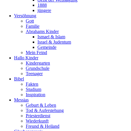
1888
jüngere
Versöhnung
Gott
Familie
Abrahams Kinder
Ismael & Islam
Israel & Judentum
Gemeinde
Mein Feind
Hallo Kinder
Kindergarten
Grundschule
Teenager
Bibel
Fakten
Studium
Inspiration
Messias
Geburt & Leben
Tod & Auferstehung
Priesterdienst
Wiederkunft
Freund & Heiland