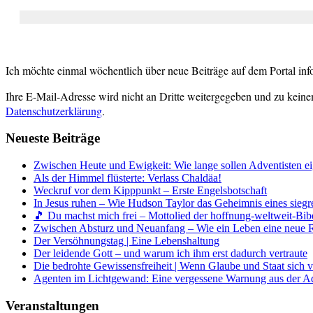
Ich möchte einmal wöchentlich über neue Beiträge auf dem Portal inf
Ihre E-Mail-Adresse wird nicht an Dritte weitergegeben und zu keine
Datenschutzerklärung
.
Neueste Beiträge
Zwischen Heute und Ewigkeit: Wie lange sollen Adventisten ei
Als der Himmel flüsterte: Verlass Chaldäa!
Weckruf vor dem Kipppunkt – Erste Engelsbotschaft
In Jesus ruhen – Wie Hudson Taylor das Geheimnis eines siegr
🎵 Du machst mich frei – Mottolied der hoffnung-weltweit-Bibe
Zwischen Absturz und Neuanfang – Wie ein Leben eine neue 
Der Versöhnungstag | Eine Lebenshaltung
Der leidende Gott – und warum ich ihm erst dadurch vertraute
Die bedrohte Gewissensfreiheit | Wenn Glaube und Staat sich 
Agenten im Lichtgewand: Eine vergessene Warnung aus der A
Veranstaltungen