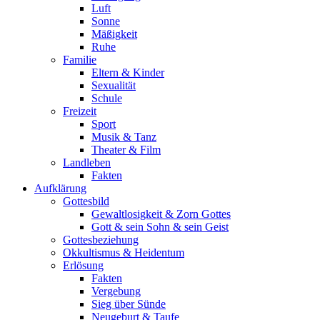
Luft
Sonne
Mäßigkeit
Ruhe
Familie
Eltern & Kinder
Sexualität
Schule
Freizeit
Sport
Musik & Tanz
Theater & Film
Landleben
Fakten
Aufklärung
Gottesbild
Gewaltlosigkeit & Zorn Gottes
Gott & sein Sohn & sein Geist
Gottesbeziehung
Okkultismus & Heidentum
Erlösung
Fakten
Vergebung
Sieg über Sünde
Neugeburt & Taufe