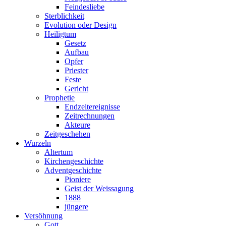
Feindesliebe
Sterblichkeit
Evolution oder Design
Heiligtum
Gesetz
Aufbau
Opfer
Priester
Feste
Gericht
Prophetie
Endzeitereignisse
Zeitrechnungen
Akteure
Zeitgeschehen
Wurzeln
Altertum
Kirchengeschichte
Adventgeschichte
Pioniere
Geist der Weissagung
1888
jüngere
Versöhnung
Gott