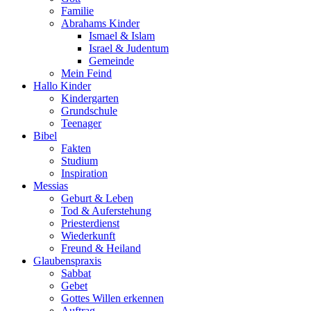
Familie
Abrahams Kinder
Ismael & Islam
Israel & Judentum
Gemeinde
Mein Feind
Hallo Kinder
Kindergarten
Grundschule
Teenager
Bibel
Fakten
Studium
Inspiration
Messias
Geburt & Leben
Tod & Auferstehung
Priesterdienst
Wiederkunft
Freund & Heiland
Glaubenspraxis
Sabbat
Gebet
Gottes Willen erkennen
Auftrag