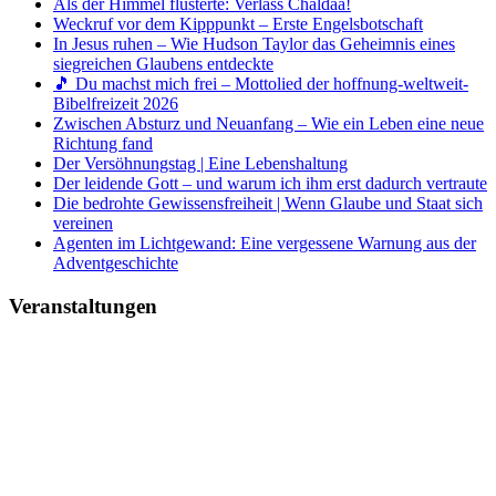
Als der Himmel flüsterte: Verlass Chaldäa!
Weckruf vor dem Kipppunkt – Erste Engelsbotschaft
In Jesus ruhen – Wie Hudson Taylor das Geheimnis eines
siegreichen Glaubens entdeckte
🎵 Du machst mich frei – Mottolied der hoffnung-weltweit-
Bibelfreizeit 2026
Zwischen Absturz und Neuanfang – Wie ein Leben eine neue
Richtung fand
Der Versöhnungstag | Eine Lebenshaltung
Der leidende Gott – und warum ich ihm erst dadurch vertraute
Die bedrohte Gewissensfreiheit | Wenn Glaube und Staat sich
vereinen
Agenten im Lichtgewand: Eine vergessene Warnung aus der
Adventgeschichte
Veranstaltungen