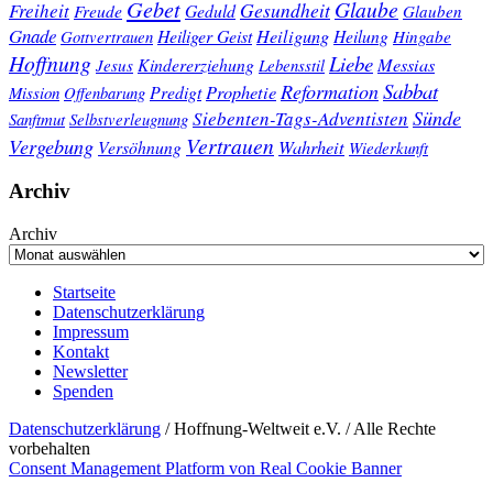
Gebet
Glaube
Gesundheit
Freiheit
Freude
Geduld
Glauben
Gnade
Heiligung
Heiliger Geist
Heilung
Gottvertrauen
Hingabe
Hoffnung
Liebe
Kindererziehung
Messias
Jesus
Lebensstil
Sabbat
Reformation
Prophetie
Predigt
Mission
Offenbarung
Sünde
Siebenten-Tags-Adventisten
Sanftmut
Selbstverleugnung
Vertrauen
Vergebung
Wahrheit
Versöhnung
Wiederkunft
Archiv
Archiv
Startseite
Datenschutzerklärung
Impressum
Kontakt
Newsletter
Spenden
Datenschutzerklärung
/ Hoffnung-Weltweit e.V. / Alle Rechte
vorbehalten
Consent Management Platform von Real Cookie Banner