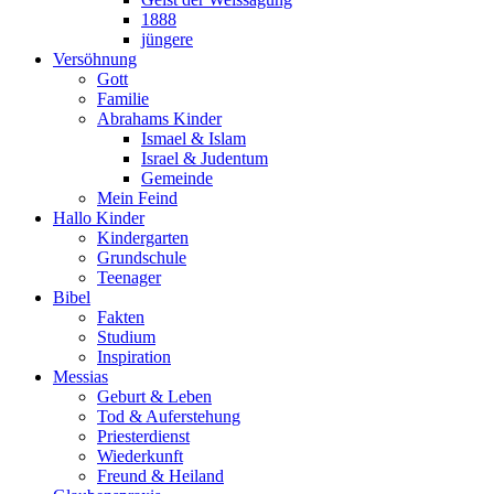
1888
jüngere
Versöhnung
Gott
Familie
Abrahams Kinder
Ismael & Islam
Israel & Judentum
Gemeinde
Mein Feind
Hallo Kinder
Kindergarten
Grundschule
Teenager
Bibel
Fakten
Studium
Inspiration
Messias
Geburt & Leben
Tod & Auferstehung
Priesterdienst
Wiederkunft
Freund & Heiland