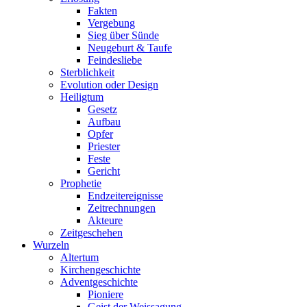
Fakten
Vergebung
Sieg über Sünde
Neugeburt & Taufe
Feindesliebe
Sterblichkeit
Evolution oder Design
Heiligtum
Gesetz
Aufbau
Opfer
Priester
Feste
Gericht
Prophetie
Endzeitereignisse
Zeitrechnungen
Akteure
Zeitgeschehen
Wurzeln
Altertum
Kirchengeschichte
Adventgeschichte
Pioniere
Geist der Weissagung