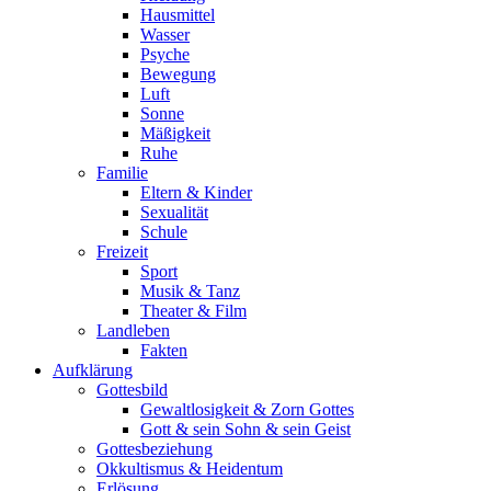
Hausmittel
Wasser
Psyche
Bewegung
Luft
Sonne
Mäßigkeit
Ruhe
Familie
Eltern & Kinder
Sexualität
Schule
Freizeit
Sport
Musik & Tanz
Theater & Film
Landleben
Fakten
Aufklärung
Gottesbild
Gewaltlosigkeit & Zorn Gottes
Gott & sein Sohn & sein Geist
Gottesbeziehung
Okkultismus & Heidentum
Erlösung