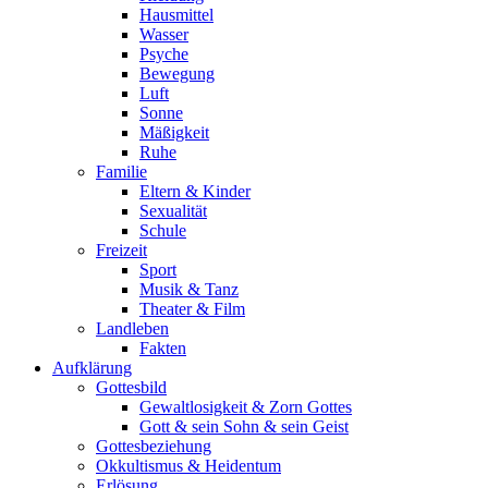
Hausmittel
Wasser
Psyche
Bewegung
Luft
Sonne
Mäßigkeit
Ruhe
Familie
Eltern & Kinder
Sexualität
Schule
Freizeit
Sport
Musik & Tanz
Theater & Film
Landleben
Fakten
Aufklärung
Gottesbild
Gewaltlosigkeit & Zorn Gottes
Gott & sein Sohn & sein Geist
Gottesbeziehung
Okkultismus & Heidentum
Erlösung