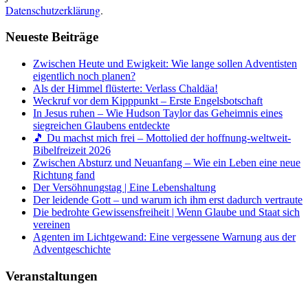
Datenschutzerklärung
.
Neueste Beiträge
Zwischen Heute und Ewigkeit: Wie lange sollen Adventisten
eigentlich noch planen?
Als der Himmel flüsterte: Verlass Chaldäa!
Weckruf vor dem Kipppunkt – Erste Engelsbotschaft
In Jesus ruhen – Wie Hudson Taylor das Geheimnis eines
siegreichen Glaubens entdeckte
🎵 Du machst mich frei – Mottolied der hoffnung-weltweit-
Bibelfreizeit 2026
Zwischen Absturz und Neuanfang – Wie ein Leben eine neue
Richtung fand
Der Versöhnungstag | Eine Lebenshaltung
Der leidende Gott – und warum ich ihm erst dadurch vertraute
Die bedrohte Gewissensfreiheit | Wenn Glaube und Staat sich
vereinen
Agenten im Lichtgewand: Eine vergessene Warnung aus der
Adventgeschichte
Veranstaltungen