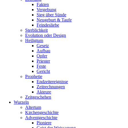
Fakten
Vergebung
Sieg über Sünde
Neugeburt & Taufe
Feindesliebe
Sterblichkeit
Evolution oder Design
Heiligtum
Gesetz
Aufbau
Opfer
Priester
Feste
Gericht
Prophetie
Endzeitereignisse
Zeitrechnungen
Akteure
Zeitgeschehen
Wurzeln
Altertum
Kirchengeschichte
Adventgeschichte
Pioniere
Geist der Weissagung