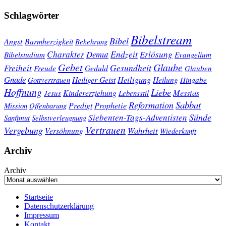
Schlagwörter
Bibelstream
Bibel
Angst
Barmherzigkeit
Bekehrung
Charakter
Endzeit
Demut
Erlösung
Bibelstudium
Evangelium
Gebet
Glaube
Gesundheit
Freiheit
Freude
Geduld
Glauben
Gnade
Heiligung
Heiliger Geist
Heilung
Gottvertrauen
Hingabe
Hoffnung
Liebe
Kindererziehung
Messias
Jesus
Lebensstil
Sabbat
Reformation
Prophetie
Predigt
Mission
Offenbarung
Sünde
Siebenten-Tags-Adventisten
Sanftmut
Selbstverleugnung
Vertrauen
Vergebung
Wahrheit
Versöhnung
Wiederkunft
Archiv
Archiv
Startseite
Datenschutzerklärung
Impressum
Kontakt