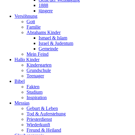
1888
jüngere
Versöhnung
Gott
Familie
Abrahams Kinder
Ismael & Islam
Israel & Judentum
Gemeinde
Mein Feind
Hallo Kinder
Kindergarten
Grundschule
Teenager
Bibel
Fakten
Studium
Inspiration
Messias
Geburt & Leben
Tod & Auferstehung
Priesterdienst
Wiederkunft
Freund & Heiland