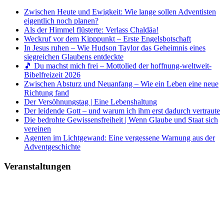
Zwischen Heute und Ewigkeit: Wie lange sollen Adventisten
eigentlich noch planen?
Als der Himmel flüsterte: Verlass Chaldäa!
Weckruf vor dem Kipppunkt – Erste Engelsbotschaft
In Jesus ruhen – Wie Hudson Taylor das Geheimnis eines
siegreichen Glaubens entdeckte
🎵 Du machst mich frei – Mottolied der hoffnung-weltweit-
Bibelfreizeit 2026
Zwischen Absturz und Neuanfang – Wie ein Leben eine neue
Richtung fand
Der Versöhnungstag | Eine Lebenshaltung
Der leidende Gott – und warum ich ihm erst dadurch vertraute
Die bedrohte Gewissensfreiheit | Wenn Glaube und Staat sich
vereinen
Agenten im Lichtgewand: Eine vergessene Warnung aus der
Adventgeschichte
Veranstaltungen