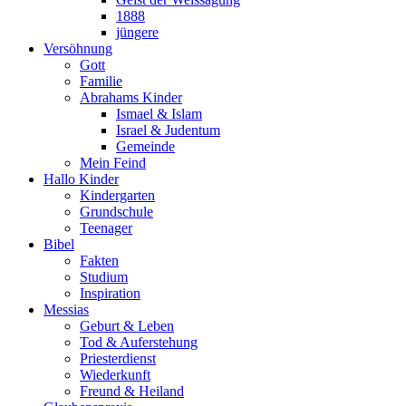
1888
jüngere
Versöhnung
Gott
Familie
Abrahams Kinder
Ismael & Islam
Israel & Judentum
Gemeinde
Mein Feind
Hallo Kinder
Kindergarten
Grundschule
Teenager
Bibel
Fakten
Studium
Inspiration
Messias
Geburt & Leben
Tod & Auferstehung
Priesterdienst
Wiederkunft
Freund & Heiland