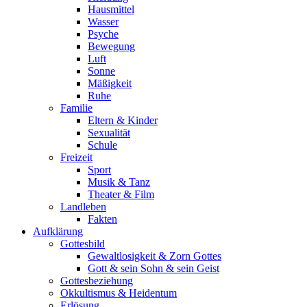
Hausmittel
Wasser
Psyche
Bewegung
Luft
Sonne
Mäßigkeit
Ruhe
Familie
Eltern & Kinder
Sexualität
Schule
Freizeit
Sport
Musik & Tanz
Theater & Film
Landleben
Fakten
Aufklärung
Gottesbild
Gewaltlosigkeit & Zorn Gottes
Gott & sein Sohn & sein Geist
Gottesbeziehung
Okkultismus & Heidentum
Erlösung