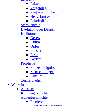
Fakten
Vergebung
Sieg über Sünde
Neugeburt & Taufe
Feindesliebe
Sterblichkeit
Evolution oder Design
Heiligtum
Gesetz
Aufbau
Opfer
Priester
Feste
Gericht
Prophetie
Endzeitereignisse
Zeitrechnungen
Akteure
Zeitgeschehen
Wurzeln
Altertum
Kirchengeschichte
Adventgeschichte
Pioniere
Geist der Weissagung