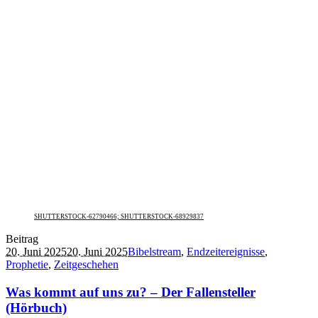
SHUTTERSTOCK-62790466; SHUTTERSTOCK-68929837
Beitrag
20. Juni 2025
20. Juni 2025
Bibelstream
,
Endzeitereignisse
,
Prophetie
,
Zeitgeschehen
Was kommt auf uns zu? – Der Fallensteller
(Hörbuch)