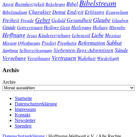
Bibelstream
Bibel
Angst
Barmherzigkeit
Bekehrung
Charakter
Endzeit
Demut
Erlösung
Bibelstudium
Evangelium
Gebet
Glaube
Gesundheit
Freiheit
Freude
Geduld
Glauben
Gnade
Heiligung
Heiliger Geist
Heilung
Gottvertrauen
Hingabe
Hoffnung
Liebe
Kindererziehung
Messias
Jesus
Lebensstil
Sabbat
Reformation
Prophetie
Predigt
Mission
Offenbarung
Sünde
Siebenten-Tags-Adventisten
Sanftmut
Selbstverleugnung
Vertrauen
Vergebung
Wahrheit
Versöhnung
Wiederkunft
Archiv
Archiv
Startseite
Datenschutzerklärung
Impressum
Kontakt
Newsletter
Spenden
Datenschutzerklärung
/ Hoffnung-Weltweit e.V. / Alle Rechte