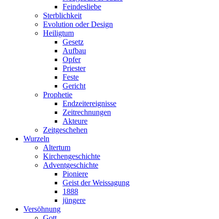
Feindesliebe
Sterblichkeit
Evolution oder Design
Heiligtum
Gesetz
Aufbau
Opfer
Priester
Feste
Gericht
Prophetie
Endzeitereignisse
Zeitrechnungen
Akteure
Zeitgeschehen
Wurzeln
Altertum
Kirchengeschichte
Adventgeschichte
Pioniere
Geist der Weissagung
1888
jüngere
Versöhnung
Gott