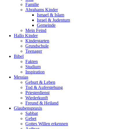
Familie
Abrahams Kinder
Ismael & Islam
Israel & Judentum
Gemeinde
Mein Feind
Hallo Kinder
Kindergarten
Grundschule
Teenager
Bibel
Fakten
Studium
Inspiration
Messias
Geburt & Leben
Tod & Auferstehung
Priesterdienst
Wiederkunft
Freund & Heiland
Glaubenspraxis
Sabbat
Gebet
Gottes Willen erkennen
Auftrag