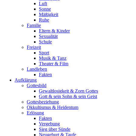
Luft
Sonne
Mäßigkeit
Ruhe
Familie
Eltern & Kinder
Sexualität
Schule
Freizeit
Sport
Musik & Tanz
Theater & Film
Landleben
Fakten
Aufklärung
Gottesbild
Gewaltlosigkeit & Zorn Gottes
Gott & sein Sohn & sein Geist
Gottesbeziehung
Okkultismus & Heidentum
Erlösung
Fakten
Vergebung
Sieg über Sünde
Neugeburt & Taufe