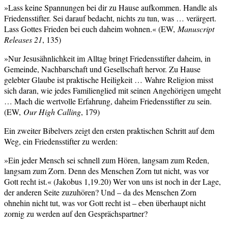
»Lass keine Spannungen bei dir zu Hause aufkommen. Handle als
Friedensstifter. Sei darauf bedacht, nichts zu tun, was … verärgert.
Lass Gottes Frieden bei euch daheim wohnen.« (EW,
Manuscript
Releases 21
, 135)
»Nur Jesusähnlichkeit im Alltag bringt Friedensstifter daheim, in
Gemeinde, Nachbarschaft und Gesellschaft hervor. Zu Hause
gelebter Glaube ist praktische Heiligkeit … Wahre Religion misst
sich daran, wie jedes Familienglied mit seinen Angehörigen umgeht
… Mach die wertvolle Erfahrung, daheim Friedensstifter zu sein.
(EW,
Our High Calling
, 179)
Ein zweiter Bibelvers zeigt den ersten praktischen Schritt auf dem
Weg, ein Friedensstifter zu werden:
»Ein jeder Mensch sei schnell zum Hören, langsam zum Reden,
langsam zum Zorn. Denn des Menschen Zorn tut nicht, was vor
Gott recht ist.« (Jakobus 1,19.20) Wer von uns ist noch in der Lage,
der anderen Seite zuzuhören? Und – da des Menschen Zorn
ohnehin nicht tut, was vor Gott recht ist – eben überhaupt nicht
zornig zu werden auf den Gesprächspartner?