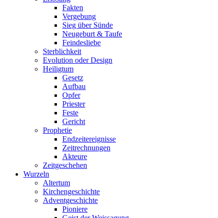
Fakten
Vergebung
Sieg über Sünde
Neugeburt & Taufe
Feindesliebe
Sterblichkeit
Evolution oder Design
Heiligtum
Gesetz
Aufbau
Opfer
Priester
Feste
Gericht
Prophetie
Endzeitereignisse
Zeitrechnungen
Akteure
Zeitgeschehen
Wurzeln
Altertum
Kirchengeschichte
Adventgeschichte
Pioniere
Geist der Weissagung