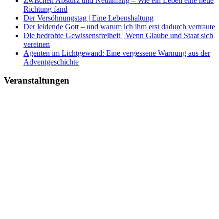
Zwischen Absturz und Neuanfang – Wie ein Leben eine neue
Richtung fand
Der Versöhnungstag | Eine Lebenshaltung
Der leidende Gott – und warum ich ihm erst dadurch vertraute
Die bedrohte Gewissensfreiheit | Wenn Glaube und Staat sich
vereinen
Agenten im Lichtgewand: Eine vergessene Warnung aus der
Adventgeschichte
Veranstaltungen