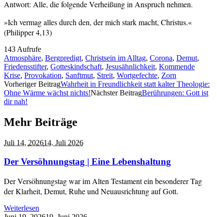
Antwort: Alle, die folgende Verheißung in Anspruch nehmen.
»Ich vermag alles durch den, der mich stark macht, Christus.«
(Philipper 4,13)
143 Aufrufe
Atmosphäre
,
Bergpredigt
,
Christsein im Alltag
,
Corona
,
Demut
,
Friedensstifter
,
Gotteskindschaft
,
Jesusähnlichkeit
,
Kommende
Krise
,
Provokation
,
Sanftmut
,
Streit
,
Wortgefechte
,
Zorn
Vorheriger Beitrag
Wahrheit in Freundlichkeit statt kalter Theologie:
Ohne Wärme wächst nichts!
Nächster Beitrag
Berührungen: Gott ist
dir nah!
Mehr Beiträge
Juli 14,
2026
14. Juli 2026
Der Versöhnungstag | Eine Lebenshaltung
Der Versöhnungstag war im Alten Testament ein besonderer Tag
der Klarheit, Demut, Ruhe und Neuausrichtung auf Gott.
Weiterlesen
Juni 19,
2026
19. Juni 2026