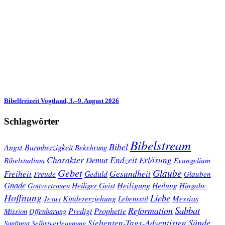
Bibelfreizeit Vogtland, 3.–9. August 2026
Schlagwörter
Bibelstream
Bibel
Angst
Barmherzigkeit
Bekehrung
Charakter
Endzeit
Demut
Erlösung
Bibelstudium
Evangelium
Gebet
Glaube
Gesundheit
Freiheit
Freude
Geduld
Glauben
Gnade
Heiligung
Heiliger Geist
Heilung
Gottvertrauen
Hingabe
Hoffnung
Liebe
Kindererziehung
Messias
Jesus
Lebensstil
Sabbat
Reformation
Prophetie
Predigt
Mission
Offenbarung
Sünde
Siebenten-Tags-Adventisten
Sanftmut
Selbstverleugnung