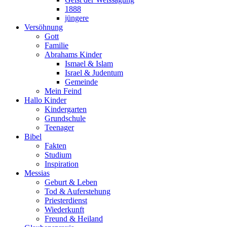
1888
jüngere
Versöhnung
Gott
Familie
Abrahams Kinder
Ismael & Islam
Israel & Judentum
Gemeinde
Mein Feind
Hallo Kinder
Kindergarten
Grundschule
Teenager
Bibel
Fakten
Studium
Inspiration
Messias
Geburt & Leben
Tod & Auferstehung
Priesterdienst
Wiederkunft
Freund & Heiland