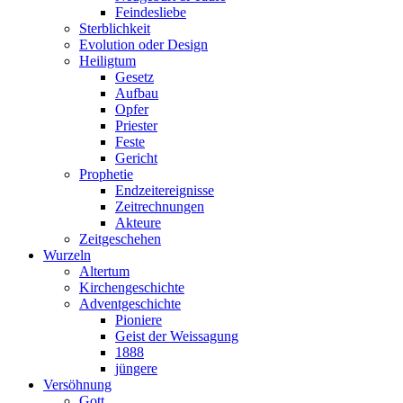
Feindesliebe
Sterblichkeit
Evolution oder Design
Heiligtum
Gesetz
Aufbau
Opfer
Priester
Feste
Gericht
Prophetie
Endzeitereignisse
Zeitrechnungen
Akteure
Zeitgeschehen
Wurzeln
Altertum
Kirchengeschichte
Adventgeschichte
Pioniere
Geist der Weissagung
1888
jüngere
Versöhnung
Gott