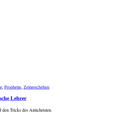
se
,
Prophetie
,
Zeitgeschehen
alsche Lehrer
 den Tricks des Antichristen.