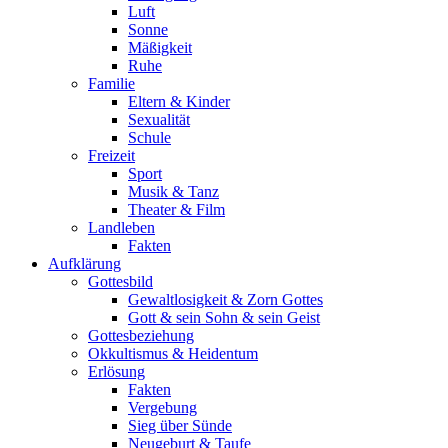
Luft
Sonne
Mäßigkeit
Ruhe
Familie
Eltern & Kinder
Sexualität
Schule
Freizeit
Sport
Musik & Tanz
Theater & Film
Landleben
Fakten
Aufklärung
Gottesbild
Gewaltlosigkeit & Zorn Gottes
Gott & sein Sohn & sein Geist
Gottesbeziehung
Okkultismus & Heidentum
Erlösung
Fakten
Vergebung
Sieg über Sünde
Neugeburt & Taufe