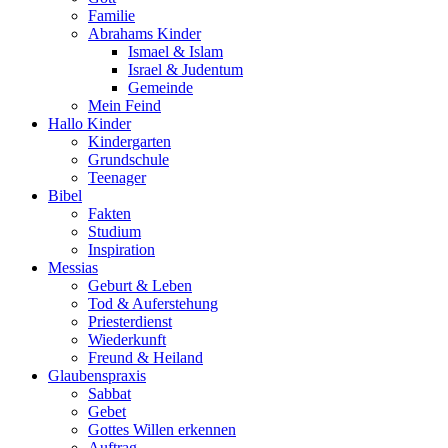
Familie
Abrahams Kinder
Ismael & Islam
Israel & Judentum
Gemeinde
Mein Feind
Hallo Kinder
Kindergarten
Grundschule
Teenager
Bibel
Fakten
Studium
Inspiration
Messias
Geburt & Leben
Tod & Auferstehung
Priesterdienst
Wiederkunft
Freund & Heiland
Glaubenspraxis
Sabbat
Gebet
Gottes Willen erkennen
Auftrag