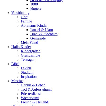
1888
jüngere
Versöhnung
Gott
Familie
Abrahams Kinder
Ismael & Islam
Israel & Judentum
Gemeinde
Mein Feind
Hallo Kinder
Kindergarten
Grundschule
Teenager
Bibel
Fakten
Studium
Inspiration
Messias
Geburt & Leben
Tod & Auferstehung
Priesterdienst
Wiederkunft
Freund & Heiland