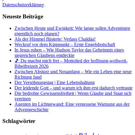
Datenschutzerklärung
.
Neueste Beiträge
Zwischen Heute und Ewigkeit: Wie lange sollen Adventisten
eigentlich noch planen?
Als der Himmel flüsterte: Verlass Chaldäa!
Weckruf vor dem Kipppunkt – Erste Engelsbotschaft
In Jesus ruhen – Wie Hudson Taylor das Geheimnis eines
siegreichen Glaubens entdeckte
🎵 Du machst mich frei – Mottolied der hoffnung-weltweit-
Bibelfreizeit 2026
Zwischen Absturz und Neuanfang – Wie ein Leben eine neue
Richtung fand
Der Versöhnungstag | Eine Lebenshaltung
Der leidende Gott – und warum ich ihm erst dadurch vertraute
Die bedrohte Gewissensfreiheit | Wenn Glaube und Staat sich
vereinen
Agenten im Lichtgewand: Eine vergessene Warnung aus der
Adventgeschichte
Schlagwörter