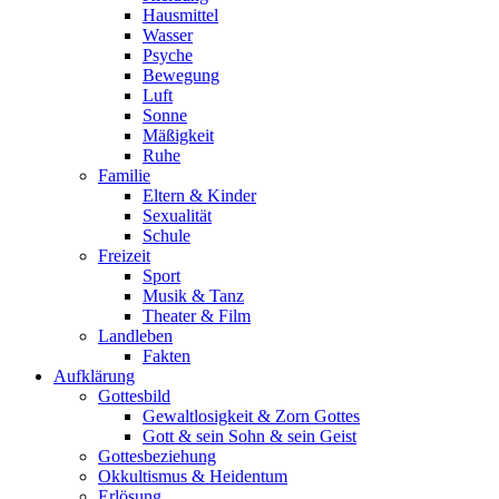
Hausmittel
Wasser
Psyche
Bewegung
Luft
Sonne
Mäßigkeit
Ruhe
Familie
Eltern & Kinder
Sexualität
Schule
Freizeit
Sport
Musik & Tanz
Theater & Film
Landleben
Fakten
Aufklärung
Gottesbild
Gewaltlosigkeit & Zorn Gottes
Gott & sein Sohn & sein Geist
Gottesbeziehung
Okkultismus & Heidentum
Erlösung