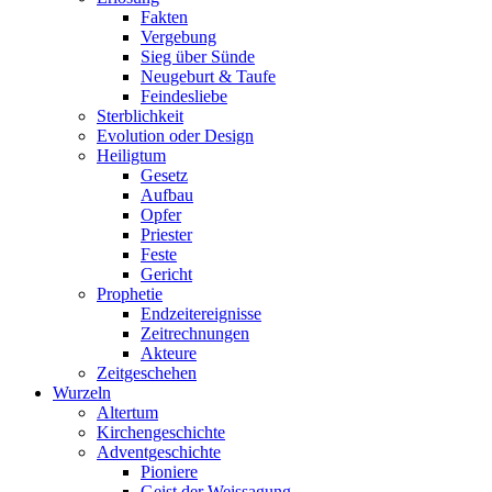
Fakten
Vergebung
Sieg über Sünde
Neugeburt & Taufe
Feindesliebe
Sterblichkeit
Evolution oder Design
Heiligtum
Gesetz
Aufbau
Opfer
Priester
Feste
Gericht
Prophetie
Endzeitereignisse
Zeitrechnungen
Akteure
Zeitgeschehen
Wurzeln
Altertum
Kirchengeschichte
Adventgeschichte
Pioniere
Geist der Weissagung