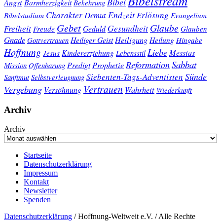
Bibelstream
Bibel
Angst
Barmherzigkeit
Bekehrung
Charakter
Endzeit
Demut
Erlösung
Bibelstudium
Evangelium
Gebet
Glaube
Gesundheit
Freiheit
Freude
Geduld
Glauben
Gnade
Heiligung
Heiliger Geist
Heilung
Gottvertrauen
Hingabe
Hoffnung
Liebe
Kindererziehung
Messias
Jesus
Lebensstil
Sabbat
Reformation
Prophetie
Predigt
Mission
Offenbarung
Sünde
Siebenten-Tags-Adventisten
Sanftmut
Selbstverleugnung
Vertrauen
Vergebung
Wahrheit
Versöhnung
Wiederkunft
Archiv
Archiv
Startseite
Datenschutzerklärung
Impressum
Kontakt
Newsletter
Spenden
Datenschutzerklärung
/ Hoffnung-Weltweit e.V. / Alle Rechte