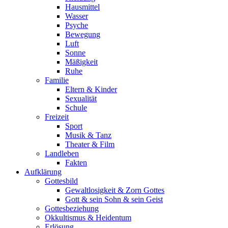
Hausmittel
Wasser
Psyche
Bewegung
Luft
Sonne
Mäßigkeit
Ruhe
Familie
Eltern & Kinder
Sexualität
Schule
Freizeit
Sport
Musik & Tanz
Theater & Film
Landleben
Fakten
Aufklärung
Gottesbild
Gewaltlosigkeit & Zorn Gottes
Gott & sein Sohn & sein Geist
Gottesbeziehung
Okkultismus & Heidentum
Erlösung