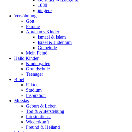
1888
jüngere
Versöhnung
Gott
Familie
Abrahams Kinder
Ismael & Islam
Israel & Judentum
Gemeinde
Mein Feind
Hallo Kinder
Kindergarten
Grundschule
Teenager
Bibel
Fakten
Studium
Inspiration
Messias
Geburt & Leben
Tod & Auferstehung
Priesterdienst
Wiederkunft
Freund & Heiland