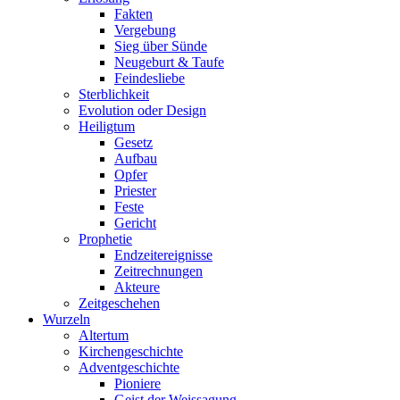
Fakten
Vergebung
Sieg über Sünde
Neugeburt & Taufe
Feindesliebe
Sterblichkeit
Evolution oder Design
Heiligtum
Gesetz
Aufbau
Opfer
Priester
Feste
Gericht
Prophetie
Endzeitereignisse
Zeitrechnungen
Akteure
Zeitgeschehen
Wurzeln
Altertum
Kirchengeschichte
Adventgeschichte
Pioniere
Geist der Weissagung