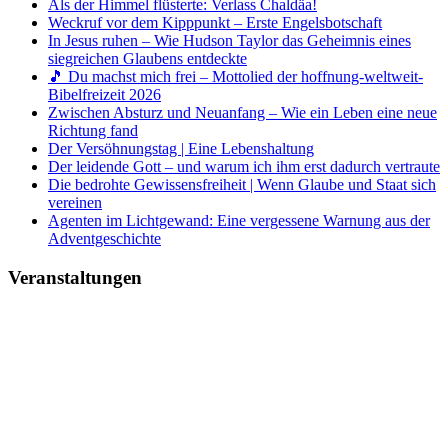
Als der Himmel flüsterte: Verlass Chaldäa!
Weckruf vor dem Kipppunkt – Erste Engelsbotschaft
In Jesus ruhen – Wie Hudson Taylor das Geheimnis eines
siegreichen Glaubens entdeckte
🎵 Du machst mich frei – Mottolied der hoffnung-weltweit-
Bibelfreizeit 2026
Zwischen Absturz und Neuanfang – Wie ein Leben eine neue
Richtung fand
Der Versöhnungstag | Eine Lebenshaltung
Der leidende Gott – und warum ich ihm erst dadurch vertraute
Die bedrohte Gewissensfreiheit | Wenn Glaube und Staat sich
vereinen
Agenten im Lichtgewand: Eine vergessene Warnung aus der
Adventgeschichte
Veranstaltungen