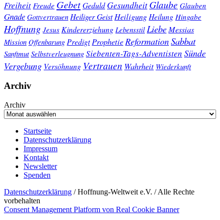
Gebet
Glaube
Gesundheit
Freiheit
Freude
Geduld
Glauben
Gnade
Heiligung
Heiliger Geist
Heilung
Gottvertrauen
Hingabe
Hoffnung
Liebe
Kindererziehung
Messias
Jesus
Lebensstil
Sabbat
Reformation
Prophetie
Predigt
Mission
Offenbarung
Sünde
Siebenten-Tags-Adventisten
Sanftmut
Selbstverleugnung
Vertrauen
Vergebung
Wahrheit
Versöhnung
Wiederkunft
Archiv
Archiv
Startseite
Datenschutzerklärung
Impressum
Kontakt
Newsletter
Spenden
Datenschutzerklärung
/ Hoffnung-Weltweit e.V. / Alle Rechte
vorbehalten
Consent Management Platform von Real Cookie Banner