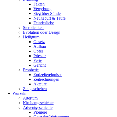
Fakten
Vergebung
Sieg über Sünde
Neugeburt & Taufe
Feindesliebe
Sterblichkeit
Evolution oder Design
Heiligtum
Gesetz
Aufbau
Opfer
Priester
Feste
Gericht
Prophetie
Endzeitereignisse
Zeitrechnungen
Akteure
Zeitgeschehen
Wurzeln
Altertum
Kirchengeschichte
Adventgeschichte
Pioniere
Geist der Weissagung