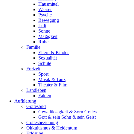
Hausmittel
Wasser
Psyche
Bewegung
Luft
Sonne
Mäßigkeit
Ruhe
Familie
Eltern & Kinder
Sexualität
Schule
Freizeit
Sport
Musik & Tanz
Theater & Film
Landleben
Fakten
Aufklärung
Gottesbild
Gewaltlosigkeit & Zorn Gottes
Gott & sein Sohn & sein Geist
Gottesbeziehung
Okkultismus & Heidentum
Erlösung