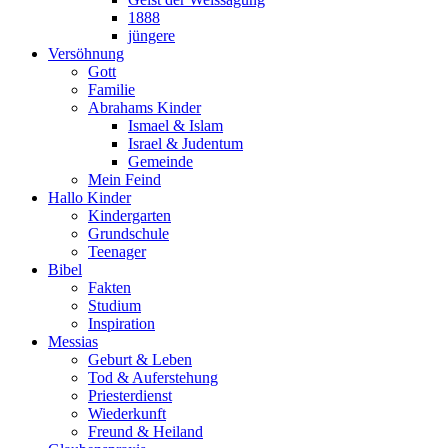
1888
jüngere
Versöhnung
Gott
Familie
Abrahams Kinder
Ismael & Islam
Israel & Judentum
Gemeinde
Mein Feind
Hallo Kinder
Kindergarten
Grundschule
Teenager
Bibel
Fakten
Studium
Inspiration
Messias
Geburt & Leben
Tod & Auferstehung
Priesterdienst
Wiederkunft
Freund & Heiland