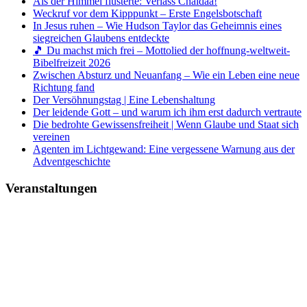
Als der Himmel flüsterte: Verlass Chaldäa!
Weckruf vor dem Kipppunkt – Erste Engelsbotschaft
In Jesus ruhen – Wie Hudson Taylor das Geheimnis eines
siegreichen Glaubens entdeckte
🎵 Du machst mich frei – Mottolied der hoffnung-weltweit-
Bibelfreizeit 2026
Zwischen Absturz und Neuanfang – Wie ein Leben eine neue
Richtung fand
Der Versöhnungstag | Eine Lebenshaltung
Der leidende Gott – und warum ich ihm erst dadurch vertraute
Die bedrohte Gewissensfreiheit | Wenn Glaube und Staat sich
vereinen
Agenten im Lichtgewand: Eine vergessene Warnung aus der
Adventgeschichte
Veranstaltungen