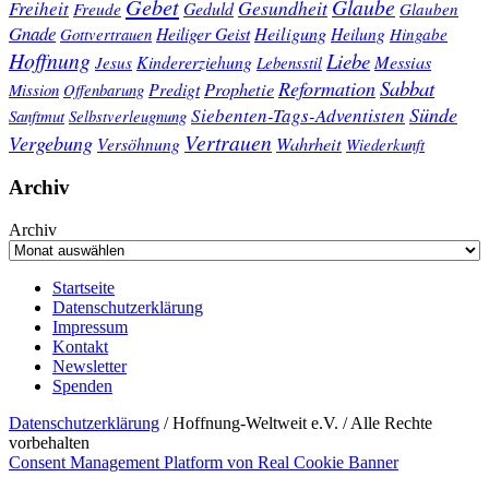
Gebet
Glaube
Gesundheit
Freiheit
Freude
Geduld
Glauben
Gnade
Heiligung
Heiliger Geist
Heilung
Gottvertrauen
Hingabe
Hoffnung
Liebe
Kindererziehung
Messias
Jesus
Lebensstil
Sabbat
Reformation
Prophetie
Predigt
Mission
Offenbarung
Sünde
Siebenten-Tags-Adventisten
Sanftmut
Selbstverleugnung
Vertrauen
Vergebung
Wahrheit
Versöhnung
Wiederkunft
Archiv
Archiv
Startseite
Datenschutzerklärung
Impressum
Kontakt
Newsletter
Spenden
Datenschutzerklärung
/ Hoffnung-Weltweit e.V. / Alle Rechte
vorbehalten
Consent Management Platform von Real Cookie Banner