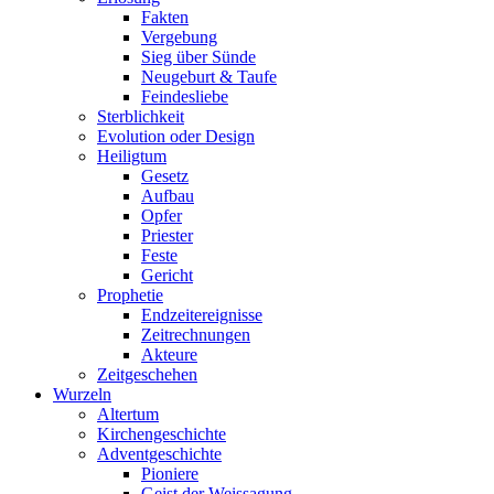
Fakten
Vergebung
Sieg über Sünde
Neugeburt & Taufe
Feindesliebe
Sterblichkeit
Evolution oder Design
Heiligtum
Gesetz
Aufbau
Opfer
Priester
Feste
Gericht
Prophetie
Endzeitereignisse
Zeitrechnungen
Akteure
Zeitgeschehen
Wurzeln
Altertum
Kirchengeschichte
Adventgeschichte
Pioniere
Geist der Weissagung