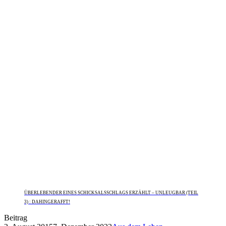
ÜBERLEBENDER EINES SCHICKSALSSCHLAGS ERZÄHLT – UNLEUGBAR (TEIL
3) : DAHINGERAFFT!
Beitrag