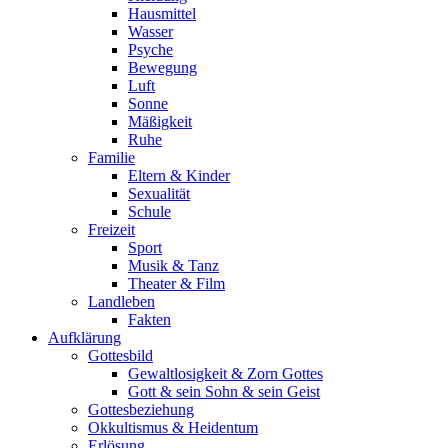
Hausmittel
Wasser
Psyche
Bewegung
Luft
Sonne
Mäßigkeit
Ruhe
Familie
Eltern & Kinder
Sexualität
Schule
Freizeit
Sport
Musik & Tanz
Theater & Film
Landleben
Fakten
Aufklärung
Gottesbild
Gewaltlosigkeit & Zorn Gottes
Gott & sein Sohn & sein Geist
Gottesbeziehung
Okkultismus & Heidentum
Erlösung