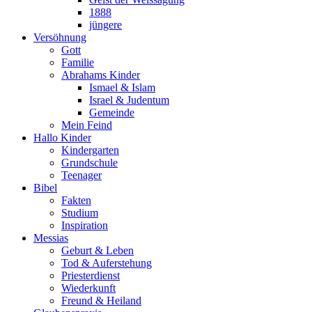
1888
jüngere
Versöhnung
Gott
Familie
Abrahams Kinder
Ismael & Islam
Israel & Judentum
Gemeinde
Mein Feind
Hallo Kinder
Kindergarten
Grundschule
Teenager
Bibel
Fakten
Studium
Inspiration
Messias
Geburt & Leben
Tod & Auferstehung
Priesterdienst
Wiederkunft
Freund & Heiland