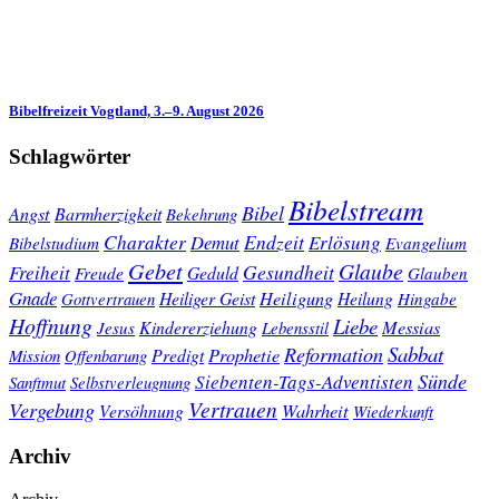
Bibelfreizeit Vogtland, 3.–9. August 2026
Schlagwörter
Bibelstream
Bibel
Angst
Barmherzigkeit
Bekehrung
Charakter
Endzeit
Demut
Erlösung
Bibelstudium
Evangelium
Gebet
Glaube
Gesundheit
Freiheit
Freude
Geduld
Glauben
Gnade
Heiligung
Heiliger Geist
Heilung
Gottvertrauen
Hingabe
Hoffnung
Liebe
Kindererziehung
Messias
Jesus
Lebensstil
Sabbat
Reformation
Prophetie
Predigt
Mission
Offenbarung
Sünde
Siebenten-Tags-Adventisten
Sanftmut
Selbstverleugnung
Vertrauen
Vergebung
Wahrheit
Versöhnung
Wiederkunft
Archiv