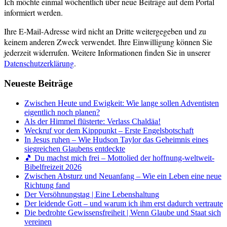
Ich möchte einmal wöchentlich über neue Beiträge auf dem Portal
informiert werden.
Ihre E-Mail-Adresse wird nicht an Dritte weitergegeben und zu
keinem anderen Zweck verwendet. Ihre Einwilligung können Sie
jederzeit widerrufen. Weitere Informationen finden Sie in unserer
Datenschutzerklärung
.
Neueste Beiträge
Zwischen Heute und Ewigkeit: Wie lange sollen Adventisten
eigentlich noch planen?
Als der Himmel flüsterte: Verlass Chaldäa!
Weckruf vor dem Kipppunkt – Erste Engelsbotschaft
In Jesus ruhen – Wie Hudson Taylor das Geheimnis eines
siegreichen Glaubens entdeckte
🎵 Du machst mich frei – Mottolied der hoffnung-weltweit-
Bibelfreizeit 2026
Zwischen Absturz und Neuanfang – Wie ein Leben eine neue
Richtung fand
Der Versöhnungstag | Eine Lebenshaltung
Der leidende Gott – und warum ich ihm erst dadurch vertraute
Die bedrohte Gewissensfreiheit | Wenn Glaube und Staat sich
vereinen