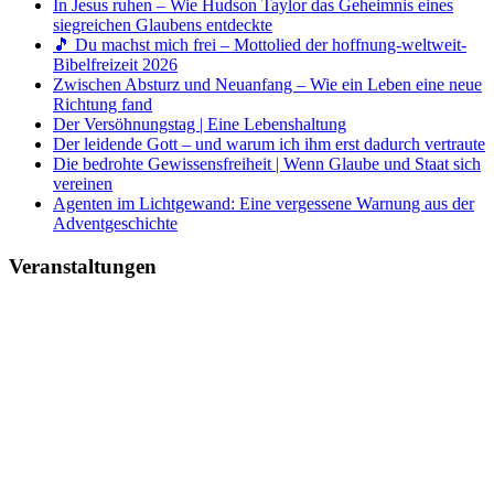
In Jesus ruhen – Wie Hudson Taylor das Geheimnis eines
siegreichen Glaubens entdeckte
🎵 Du machst mich frei – Mottolied der hoffnung-weltweit-
Bibelfreizeit 2026
Zwischen Absturz und Neuanfang – Wie ein Leben eine neue
Richtung fand
Der Versöhnungstag | Eine Lebenshaltung
Der leidende Gott – und warum ich ihm erst dadurch vertraute
Die bedrohte Gewissensfreiheit | Wenn Glaube und Staat sich
vereinen
Agenten im Lichtgewand: Eine vergessene Warnung aus der
Adventgeschichte
Veranstaltungen