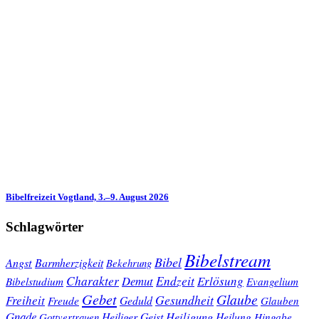
Bibelfreizeit Vogtland, 3.–9. August 2026
Schlagwörter
Bibelstream
Bibel
Angst
Barmherzigkeit
Bekehrung
Charakter
Endzeit
Demut
Erlösung
Bibelstudium
Evangelium
Gebet
Glaube
Gesundheit
Freiheit
Freude
Geduld
Glauben
Gnade
Heiligung
Heiliger Geist
Heilung
Gottvertrauen
Hingabe