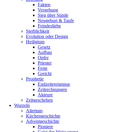
Fakten
Vergebung
Sieg über Sünde
Neugeburt & Taufe
Feindesliebe
Sterblichkeit
Evolution oder Design
Heiligtum
Gesetz
Aufbau
Opfer
Priester
Feste
Gericht
Prophetie
Endzeitereignisse
Zeitrechnungen
Akteure
Zeitgeschehen
Wurzeln
Altertum
Kirchengeschichte
Adventgeschichte
Pioniere
Geist der Weissagung