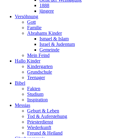
1888
jüngere
Versöhnung
Gott
Familie
Abrahams Kinder
Ismael & Islam
Israel & Judentum
Gemeinde
Mein Feind
Hallo Kinder
Kindergarten
Grundschule
Teenager
Bibel
Fakten
Studium
Inspiration
Messias
Geburt & Leben
Tod & Auferstehung
Priesterdienst
Wiederkunft
Freund & Heiland