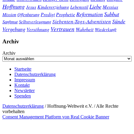
Hoffnung
Liebe
Kindererziehung
Messias
Jesus
Lebensstil
Sabbat
Reformation
Prophetie
Predigt
Mission
Offenbarung
Sünde
Siebenten-Tags-Adventisten
Sanftmut
Selbstverleugnung
Vertrauen
Vergebung
Wahrheit
Versöhnung
Wiederkunft
Archiv
Archiv
Startseite
Datenschutzerklärung
Impressum
Kontakt
Newsletter
Spenden
Datenschutzerklärung
/ Hoffnung-Weltweit e.V. / Alle Rechte
vorbehalten
Consent Management Platform von Real Cookie Banner