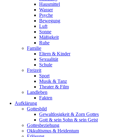
Hausmittel
Wasser
Psyche
Bewegung
Luft
Sonne
Mäßigkeit
Ruhe
Familie
Eltern & Kinder
Sexualität
Schule
Freizeit
Sport
Musik & Tanz
Theater & Film
Landleben
Fakten
Aufklärung
Gottesbild
Gewaltlosigkeit & Zorn Gottes
Gott & sein Sohn & sein Geist
Gottesbeziehung
Okkultismus & Heidentum
Erlösung