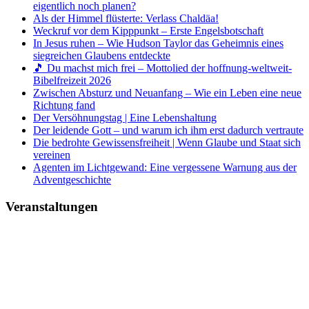
eigentlich noch planen?
Als der Himmel flüsterte: Verlass Chaldäa!
Weckruf vor dem Kipppunkt – Erste Engelsbotschaft
In Jesus ruhen – Wie Hudson Taylor das Geheimnis eines
siegreichen Glaubens entdeckte
🎵 Du machst mich frei – Mottolied der hoffnung-weltweit-
Bibelfreizeit 2026
Zwischen Absturz und Neuanfang – Wie ein Leben eine neue
Richtung fand
Der Versöhnungstag | Eine Lebenshaltung
Der leidende Gott – und warum ich ihm erst dadurch vertraute
Die bedrohte Gewissensfreiheit | Wenn Glaube und Staat sich
vereinen
Agenten im Lichtgewand: Eine vergessene Warnung aus der
Adventgeschichte
Veranstaltungen