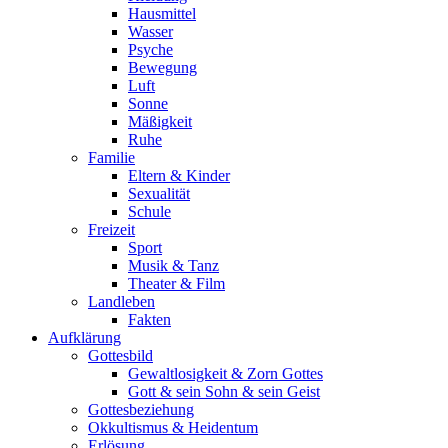
Hausmittel
Wasser
Psyche
Bewegung
Luft
Sonne
Mäßigkeit
Ruhe
Familie
Eltern & Kinder
Sexualität
Schule
Freizeit
Sport
Musik & Tanz
Theater & Film
Landleben
Fakten
Aufklärung
Gottesbild
Gewaltlosigkeit & Zorn Gottes
Gott & sein Sohn & sein Geist
Gottesbeziehung
Okkultismus & Heidentum
Erlösung