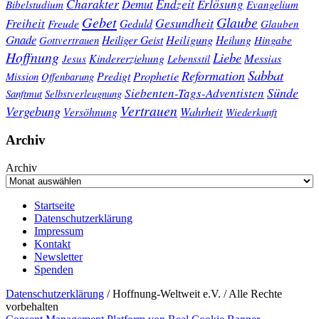
Charakter
Endzeit
Demut
Erlösung
Bibelstudium
Evangelium
Gebet
Glaube
Gesundheit
Freiheit
Freude
Geduld
Glauben
Gnade
Heiligung
Heiliger Geist
Heilung
Gottvertrauen
Hingabe
Hoffnung
Liebe
Kindererziehung
Messias
Jesus
Lebensstil
Sabbat
Reformation
Prophetie
Predigt
Mission
Offenbarung
Sünde
Siebenten-Tags-Adventisten
Sanftmut
Selbstverleugnung
Vertrauen
Vergebung
Wahrheit
Versöhnung
Wiederkunft
Archiv
Archiv
Startseite
Datenschutzerklärung
Impressum
Kontakt
Newsletter
Spenden
Datenschutzerklärung
/ Hoffnung-Weltweit e.V. / Alle Rechte
vorbehalten