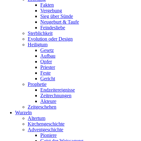
Fakten
Vergebung
Sieg über Sünde
Neugeburt & Taufe
Feindesliebe
Sterblichkeit
Evolution oder Design
Heiligtum
Gesetz
Aufbau
Opfer
Priester
Feste
Gericht
Prophetie
Endzeitereignisse
Zeitrechnungen
Akteure
Zeitgeschehen
Wurzeln
Altertum
Kirchengeschichte
Adventgeschichte
Pioniere
Geist der Weissagung