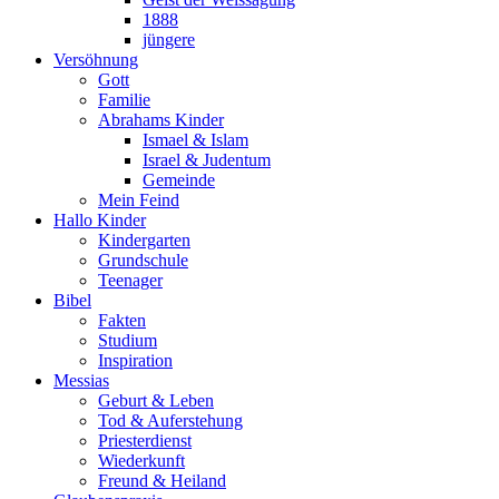
1888
jüngere
Versöhnung
Gott
Familie
Abrahams Kinder
Ismael & Islam
Israel & Judentum
Gemeinde
Mein Feind
Hallo Kinder
Kindergarten
Grundschule
Teenager
Bibel
Fakten
Studium
Inspiration
Messias
Geburt & Leben
Tod & Auferstehung
Priesterdienst
Wiederkunft
Freund & Heiland