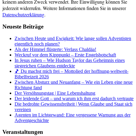
keinem anderen Zweck verwendet. Ihre Einwilligung können Sie
jederzeit widerrufen. Weitere Informationen finden Sie in unserer
Datenschutzerklärung
.
Neueste Beiträge
Zwischen Heute und Ewigkeit: Wie lange sollen Adventisten
eigentlich noch planen?
Als der Himmel flüsterte: Verlass Chaldäa!
Weckruf vor dem Kipppunkt – Erste Engelsbotschaft
In Jesus ruhen – Wie Hudson Taylor das Geheimnis eines
siegreichen Glaubens entdeckte
🎵 Du machst mich frei – Mottolied der hoffnung-weltweit-
Bibelfreizeit 2026
Zwischen Absturz und Neuanfang – Wie ein Leben eine neue
Richtung fand
Der Versöhnungstag | Eine Lebenshaltung
Der leidende Gott – und warum ich ihm erst dadurch vertraute
Die bedrohte Gewissensfreiheit | Wenn Glaube und Staat sich
vereinen
Agenten im Lichtgewand: Eine vergessene Warnung aus der
Adventgeschichte
Veranstaltungen