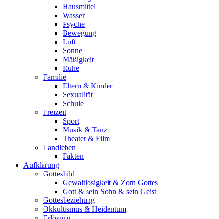
Hausmittel
Wasser
Psyche
Bewegung
Luft
Sonne
Mäßigkeit
Ruhe
Familie
Eltern & Kinder
Sexualität
Schule
Freizeit
Sport
Musik & Tanz
Theater & Film
Landleben
Fakten
Aufklärung
Gottesbild
Gewaltlosigkeit & Zorn Gottes
Gott & sein Sohn & sein Geist
Gottesbeziehung
Okkultismus & Heidentum
Erlösung