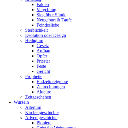
Fakten
Vergebung
Sieg über Sünde
Neugeburt & Taufe
Feindesliebe
Sterblichkeit
Evolution oder Design
Heiligtum
Gesetz
Aufbau
Opfer
Priester
Feste
Gericht
Prophetie
Endzeitereignisse
Zeitrechnungen
Akteure
Zeitgeschehen
Wurzeln
Altertum
Kirchengeschichte
Adventgeschichte
Pioniere
Geist der Weissagung