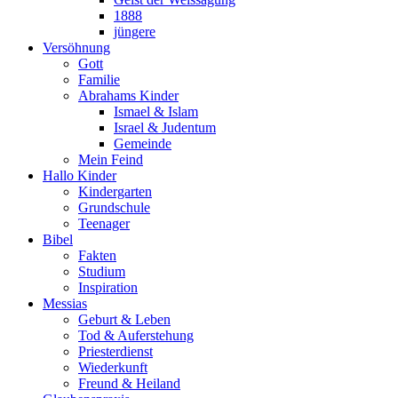
1888
jüngere
Versöhnung
Gott
Familie
Abrahams Kinder
Ismael & Islam
Israel & Judentum
Gemeinde
Mein Feind
Hallo Kinder
Kindergarten
Grundschule
Teenager
Bibel
Fakten
Studium
Inspiration
Messias
Geburt & Leben
Tod & Auferstehung
Priesterdienst
Wiederkunft
Freund & Heiland