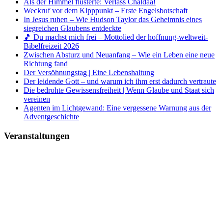
Als der Himmel flüsterte: Verlass Chaldäa!
Weckruf vor dem Kipppunkt – Erste Engelsbotschaft
In Jesus ruhen – Wie Hudson Taylor das Geheimnis eines
siegreichen Glaubens entdeckte
🎵 Du machst mich frei – Mottolied der hoffnung-weltweit-
Bibelfreizeit 2026
Zwischen Absturz und Neuanfang – Wie ein Leben eine neue
Richtung fand
Der Versöhnungstag | Eine Lebenshaltung
Der leidende Gott – und warum ich ihm erst dadurch vertraute
Die bedrohte Gewissensfreiheit | Wenn Glaube und Staat sich
vereinen
Agenten im Lichtgewand: Eine vergessene Warnung aus der
Adventgeschichte
Veranstaltungen