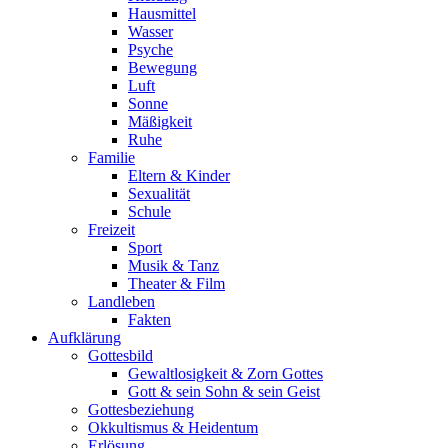
Hausmittel
Wasser
Psyche
Bewegung
Luft
Sonne
Mäßigkeit
Ruhe
Familie
Eltern & Kinder
Sexualität
Schule
Freizeit
Sport
Musik & Tanz
Theater & Film
Landleben
Fakten
Aufklärung
Gottesbild
Gewaltlosigkeit & Zorn Gottes
Gott & sein Sohn & sein Geist
Gottesbeziehung
Okkultismus & Heidentum
Erlösung