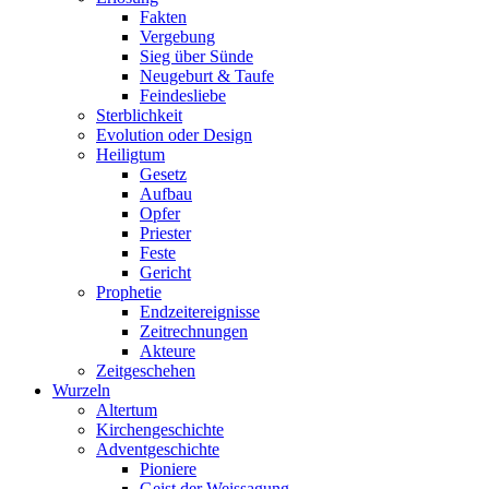
Fakten
Vergebung
Sieg über Sünde
Neugeburt & Taufe
Feindesliebe
Sterblichkeit
Evolution oder Design
Heiligtum
Gesetz
Aufbau
Opfer
Priester
Feste
Gericht
Prophetie
Endzeitereignisse
Zeitrechnungen
Akteure
Zeitgeschehen
Wurzeln
Altertum
Kirchengeschichte
Adventgeschichte
Pioniere
Geist der Weissagung