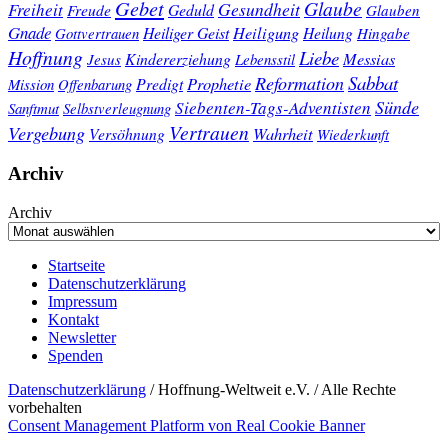
Gebet
Glaube
Gesundheit
Freiheit
Freude
Geduld
Glauben
Gnade
Heiligung
Heiliger Geist
Heilung
Gottvertrauen
Hingabe
Hoffnung
Liebe
Kindererziehung
Messias
Jesus
Lebensstil
Sabbat
Reformation
Prophetie
Predigt
Mission
Offenbarung
Sünde
Siebenten-Tags-Adventisten
Sanftmut
Selbstverleugnung
Vertrauen
Vergebung
Wahrheit
Versöhnung
Wiederkunft
Archiv
Archiv
Startseite
Datenschutzerklärung
Impressum
Kontakt
Newsletter
Spenden
Datenschutzerklärung
/ Hoffnung-Weltweit e.V. / Alle Rechte
vorbehalten
Consent Management Platform von Real Cookie Banner