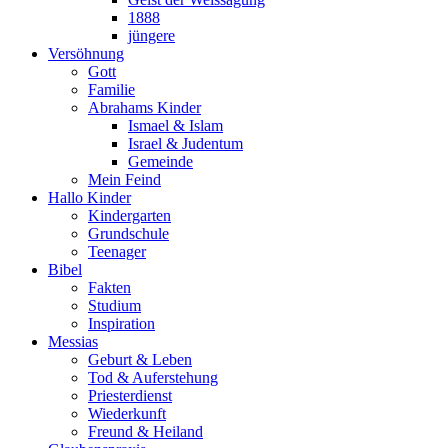
1888
jüngere
Versöhnung
Gott
Familie
Abrahams Kinder
Ismael & Islam
Israel & Judentum
Gemeinde
Mein Feind
Hallo Kinder
Kindergarten
Grundschule
Teenager
Bibel
Fakten
Studium
Inspiration
Messias
Geburt & Leben
Tod & Auferstehung
Priesterdienst
Wiederkunft
Freund & Heiland