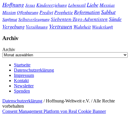
Hoffnung
Liebe
Kindererziehung
Messias
Jesus
Lebensstil
Sabbat
Reformation
Prophetie
Predigt
Mission
Offenbarung
Sünde
Siebenten-Tags-Adventisten
Sanftmut
Selbstverleugnung
Vertrauen
Vergebung
Wahrheit
Versöhnung
Wiederkunft
Archiv
Archiv
Startseite
Datenschutzerklärung
Impressum
Kontakt
Newsletter
Spenden
Datenschutzerklärung
/ Hoffnung-Weltweit e.V. / Alle Rechte
vorbehalten
Consent Management Platform von Real Cookie Banner