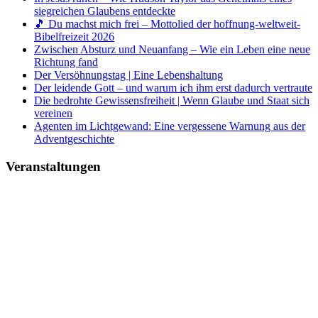
siegreichen Glaubens entdeckte
🎵 Du machst mich frei – Mottolied der hoffnung-weltweit-
Bibelfreizeit 2026
Zwischen Absturz und Neuanfang – Wie ein Leben eine neue
Richtung fand
Der Versöhnungstag | Eine Lebenshaltung
Der leidende Gott – und warum ich ihm erst dadurch vertraute
Die bedrohte Gewissensfreiheit | Wenn Glaube und Staat sich
vereinen
Agenten im Lichtgewand: Eine vergessene Warnung aus der
Adventgeschichte
Veranstaltungen