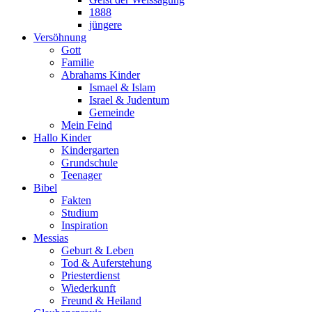
1888
jüngere
Versöhnung
Gott
Familie
Abrahams Kinder
Ismael & Islam
Israel & Judentum
Gemeinde
Mein Feind
Hallo Kinder
Kindergarten
Grundschule
Teenager
Bibel
Fakten
Studium
Inspiration
Messias
Geburt & Leben
Tod & Auferstehung
Priesterdienst
Wiederkunft
Freund & Heiland