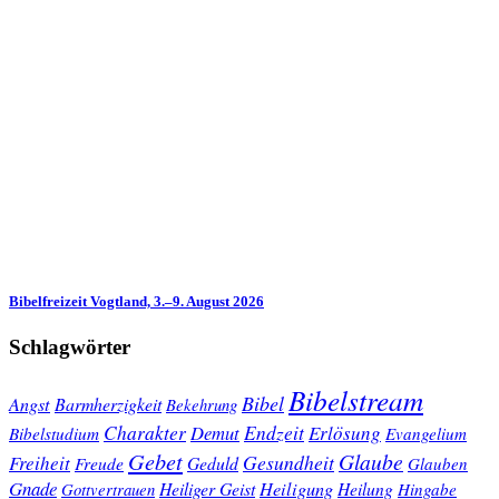
Bibelfreizeit Vogtland, 3.–9. August 2026
Schlagwörter
Bibelstream
Bibel
Angst
Barmherzigkeit
Bekehrung
Charakter
Endzeit
Demut
Erlösung
Bibelstudium
Evangelium
Gebet
Glaube
Gesundheit
Freiheit
Freude
Geduld
Glauben
Gnade
Heiligung
Heiliger Geist
Heilung
Gottvertrauen
Hingabe