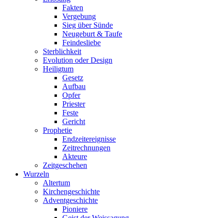
Fakten
Vergebung
Sieg über Sünde
Neugeburt & Taufe
Feindesliebe
Sterblichkeit
Evolution oder Design
Heiligtum
Gesetz
Aufbau
Opfer
Priester
Feste
Gericht
Prophetie
Endzeitereignisse
Zeitrechnungen
Akteure
Zeitgeschehen
Wurzeln
Altertum
Kirchengeschichte
Adventgeschichte
Pioniere
Geist der Weissagung