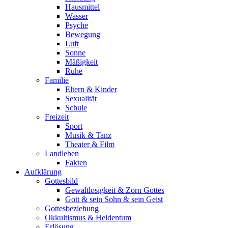
Hausmittel
Wasser
Psyche
Bewegung
Luft
Sonne
Mäßigkeit
Ruhe
Familie
Eltern & Kinder
Sexualität
Schule
Freizeit
Sport
Musik & Tanz
Theater & Film
Landleben
Fakten
Aufklärung
Gottesbild
Gewaltlosigkeit & Zorn Gottes
Gott & sein Sohn & sein Geist
Gottesbeziehung
Okkultismus & Heidentum
Erlösung