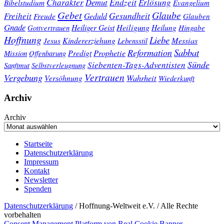
Charakter
Endzeit
Demut
Erlösung
Bibelstudium
Evangelium
Gebet
Glaube
Gesundheit
Freiheit
Freude
Geduld
Glauben
Gnade
Heiligung
Heiliger Geist
Heilung
Gottvertrauen
Hingabe
Hoffnung
Liebe
Kindererziehung
Messias
Jesus
Lebensstil
Sabbat
Reformation
Prophetie
Predigt
Mission
Offenbarung
Sünde
Siebenten-Tags-Adventisten
Sanftmut
Selbstverleugnung
Vertrauen
Vergebung
Wahrheit
Versöhnung
Wiederkunft
Archiv
Archiv
Startseite
Datenschutzerklärung
Impressum
Kontakt
Newsletter
Spenden
Datenschutzerklärung
/ Hoffnung-Weltweit e.V. / Alle Rechte
vorbehalten
Consent Management Platform von Real Cookie Banner