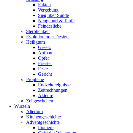
Fakten
Vergebung
Sieg über Sünde
Neugeburt & Taufe
Feindesliebe
Sterblichkeit
Evolution oder Design
Heiligtum
Gesetz
Aufbau
Opfer
Priester
Feste
Gericht
Prophetie
Endzeitereignisse
Zeitrechnungen
Akteure
Zeitgeschehen
Wurzeln
Altertum
Kirchengeschichte
Adventgeschichte
Pioniere
Geist der Weissagung