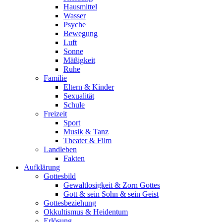
Hausmittel
Wasser
Psyche
Bewegung
Luft
Sonne
Mäßigkeit
Ruhe
Familie
Eltern & Kinder
Sexualität
Schule
Freizeit
Sport
Musik & Tanz
Theater & Film
Landleben
Fakten
Aufklärung
Gottesbild
Gewaltlosigkeit & Zorn Gottes
Gott & sein Sohn & sein Geist
Gottesbeziehung
Okkultismus & Heidentum
Erlösung