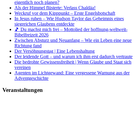
eigentlich noch planen?
Als der Himmel flüsterte: Verlass Chaldäa!
Weckruf vor dem Kipppunkt – Erste Engelsbotschaft
In Jesus ruhen – Wie Hudson Taylor das Geheimnis eines
siegreichen Glaubens entdeckte
🎵 Du machst mich frei – Mottolied der hoffnung-weltweit-
Bibelfreizeit 2026
Zwischen Absturz und Neuanfang – Wie ein Leben eine neue
Richtung fand
Der Versöhnungstag | Eine Lebenshaltung
Der leidende Gott – und warum ich ihm erst dadurch vertraute
Die bedrohte Gewissensfreiheit | Wenn Glaube und Staat sich
vereinen
Agenten im Lichtgewand: Eine vergessene Warnung aus der
Adventgeschichte
Veranstaltungen