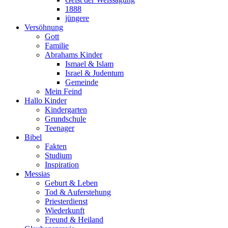
1888
jüngere
Versöhnung
Gott
Familie
Abrahams Kinder
Ismael & Islam
Israel & Judentum
Gemeinde
Mein Feind
Hallo Kinder
Kindergarten
Grundschule
Teenager
Bibel
Fakten
Studium
Inspiration
Messias
Geburt & Leben
Tod & Auferstehung
Priesterdienst
Wiederkunft
Freund & Heiland