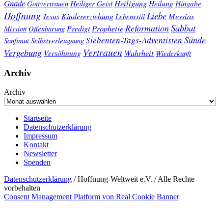
Gnade
Heiligung
Heiliger Geist
Heilung
Gottvertrauen
Hingabe
Hoffnung
Liebe
Kindererziehung
Messias
Jesus
Lebensstil
Sabbat
Reformation
Prophetie
Predigt
Mission
Offenbarung
Sünde
Siebenten-Tags-Adventisten
Sanftmut
Selbstverleugnung
Vertrauen
Vergebung
Wahrheit
Versöhnung
Wiederkunft
Archiv
Archiv
Startseite
Datenschutzerklärung
Impressum
Kontakt
Newsletter
Spenden
Datenschutzerklärung
/ Hoffnung-Weltweit e.V. / Alle Rechte
vorbehalten
Consent Management Platform von Real Cookie Banner