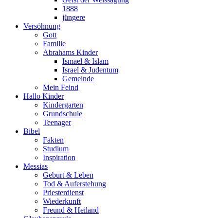
1888
jüngere
Versöhnung
Gott
Familie
Abrahams Kinder
Ismael & Islam
Israel & Judentum
Gemeinde
Mein Feind
Hallo Kinder
Kindergarten
Grundschule
Teenager
Bibel
Fakten
Studium
Inspiration
Messias
Geburt & Leben
Tod & Auferstehung
Priesterdienst
Wiederkunft
Freund & Heiland