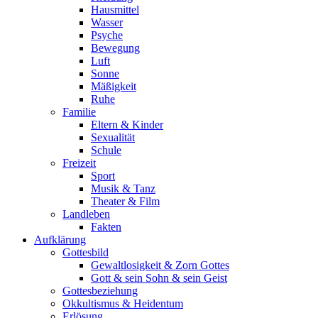
Hausmittel
Wasser
Psyche
Bewegung
Luft
Sonne
Mäßigkeit
Ruhe
Familie
Eltern & Kinder
Sexualität
Schule
Freizeit
Sport
Musik & Tanz
Theater & Film
Landleben
Fakten
Aufklärung
Gottesbild
Gewaltlosigkeit & Zorn Gottes
Gott & sein Sohn & sein Geist
Gottesbeziehung
Okkultismus & Heidentum
Erlösung