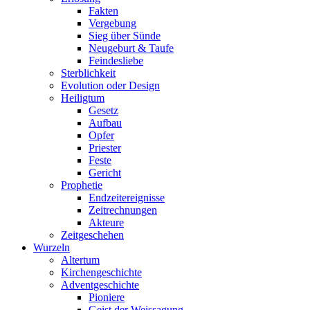
Fakten
Vergebung
Sieg über Sünde
Neugeburt & Taufe
Feindesliebe
Sterblichkeit
Evolution oder Design
Heiligtum
Gesetz
Aufbau
Opfer
Priester
Feste
Gericht
Prophetie
Endzeitereignisse
Zeitrechnungen
Akteure
Zeitgeschehen
Wurzeln
Altertum
Kirchengeschichte
Adventgeschichte
Pioniere
Geist der Weissagung