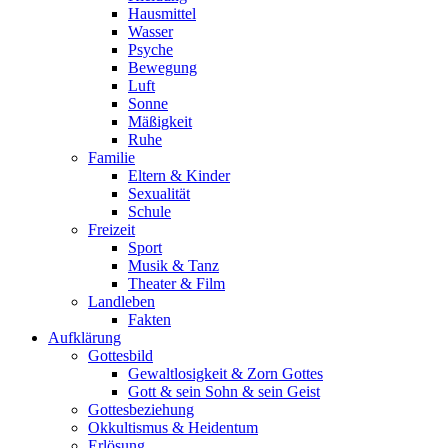
Hausmittel
Wasser
Psyche
Bewegung
Luft
Sonne
Mäßigkeit
Ruhe
Familie
Eltern & Kinder
Sexualität
Schule
Freizeit
Sport
Musik & Tanz
Theater & Film
Landleben
Fakten
Aufklärung
Gottesbild
Gewaltlosigkeit & Zorn Gottes
Gott & sein Sohn & sein Geist
Gottesbeziehung
Okkultismus & Heidentum
Erlösung