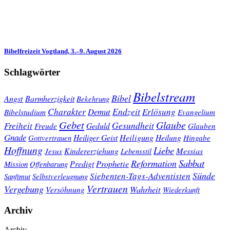
Bibelfreizeit Vogtland, 3.–9. August 2026
Schlagwörter
Bibelstream
Bibel
Angst
Barmherzigkeit
Bekehrung
Charakter
Endzeit
Demut
Erlösung
Bibelstudium
Evangelium
Gebet
Glaube
Gesundheit
Freiheit
Freude
Geduld
Glauben
Gnade
Heiligung
Heiliger Geist
Heilung
Gottvertrauen
Hingabe
Hoffnung
Liebe
Kindererziehung
Messias
Jesus
Lebensstil
Sabbat
Reformation
Prophetie
Predigt
Mission
Offenbarung
Sünde
Siebenten-Tags-Adventisten
Sanftmut
Selbstverleugnung
Vertrauen
Vergebung
Wahrheit
Versöhnung
Wiederkunft
Archiv
Archiv