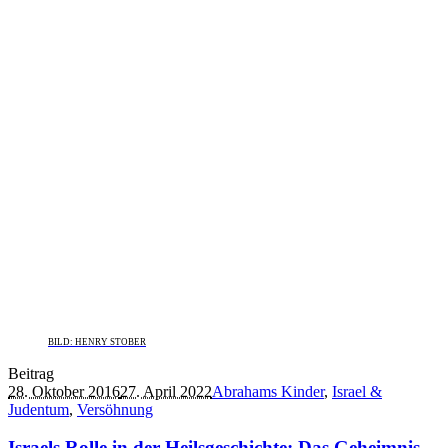
BILD: HENRY STOBER
Beitrag
28. Oktober 2016
27. April 2022
Abrahams Kinder
,
Israel &
Judentum
,
Versöhnung
Israels Rolle in der Heilsgeschichte: Das Geheimnis