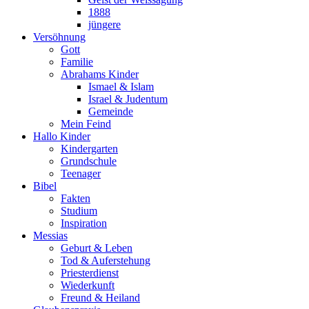
1888
jüngere
Versöhnung
Gott
Familie
Abrahams Kinder
Ismael & Islam
Israel & Judentum
Gemeinde
Mein Feind
Hallo Kinder
Kindergarten
Grundschule
Teenager
Bibel
Fakten
Studium
Inspiration
Messias
Geburt & Leben
Tod & Auferstehung
Priesterdienst
Wiederkunft
Freund & Heiland