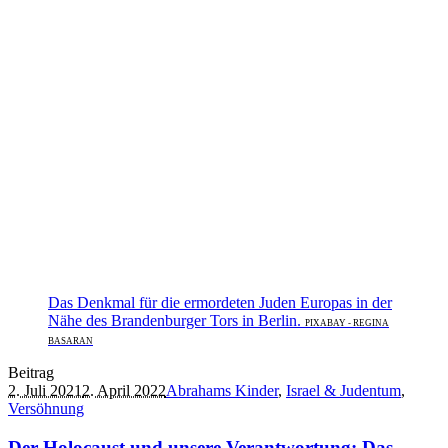
Das Denkmal für die ermordeten Juden Europas in der
Nähe des Brandenburger Tors in Berlin.
PIXABAY - REGINA
BASARAN
Beitrag
2. Juli 2021
2. April 2022
Abrahams Kinder
,
Israel & Judentum
,
Versöhnung
Der Holocaust und unsere Verantwortung: Das