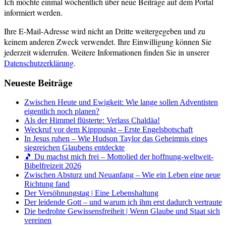
Ich möchte einmal wöchentlich über neue Beiträge auf dem Portal
informiert werden.
Ihre E-Mail-Adresse wird nicht an Dritte weitergegeben und zu
keinem anderen Zweck verwendet. Ihre Einwilligung können Sie
jederzeit widerrufen. Weitere Informationen finden Sie in unserer
Datenschutzerklärung
.
Neueste Beiträge
Zwischen Heute und Ewigkeit: Wie lange sollen Adventisten
eigentlich noch planen?
Als der Himmel flüsterte: Verlass Chaldäa!
Weckruf vor dem Kipppunkt – Erste Engelsbotschaft
In Jesus ruhen – Wie Hudson Taylor das Geheimnis eines
siegreichen Glaubens entdeckte
🎵 Du machst mich frei – Mottolied der hoffnung-weltweit-
Bibelfreizeit 2026
Zwischen Absturz und Neuanfang – Wie ein Leben eine neue
Richtung fand
Der Versöhnungstag | Eine Lebenshaltung
Der leidende Gott – und warum ich ihm erst dadurch vertraute
Die bedrohte Gewissensfreiheit | Wenn Glaube und Staat sich
vereinen