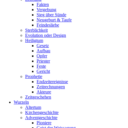
Fakten
Vergebung
Sieg über Sünde
Neugeburt & Taufe
Feindesliebe
Sterblichkeit
Evolution oder Design
Heiligtum
Gesetz
Aufbau
Opfer
Priester
Feste
Gericht
Prophetie
Endzeitereignisse
Zeitrechnungen
Akteure
Zeitgeschehen
Wurzeln
Altertum
Kirchengeschichte
Adventgeschichte
Pioniere
Geist der Weissagung