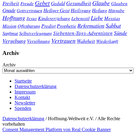
Gebet
Glaube
Gesundheit
Freiheit
Freude
Geduld
Glauben
Gnade
Heiligung
Heiliger Geist
Heilung
Gottvertrauen
Hingabe
Hoffnung
Liebe
Kindererziehung
Messias
Jesus
Lebensstil
Sabbat
Reformation
Prophetie
Predigt
Mission
Offenbarung
Sünde
Siebenten-Tags-Adventisten
Sanftmut
Selbstverleugnung
Vertrauen
Vergebung
Wahrheit
Versöhnung
Wiederkunft
Archiv
Archiv
Startseite
Datenschutzerklärung
Impressum
Kontakt
Newsletter
Spenden
Datenschutzerklärung
/ Hoffnung-Weltweit e.V. / Alle Rechte
vorbehalten
Consent Management Platform von Real Cookie Banner