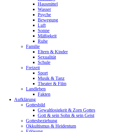
Hausmittel
Wasser
Psyche
Bewegung
Luft
Sonne
Mäßigkeit
Ruhe
Familie
Eltern & Kinder
Sexualität
Schule
Freizeit
Sport
Musik & Tanz
Theater & Film
Landleben
Fakten
Aufklärung
Gottesbild
Gewaltlosigkeit & Zorn Gottes
Gott & sein Sohn & sein Geist
Gottesbeziehung
Okkultismus & Heidentum
Erlösung