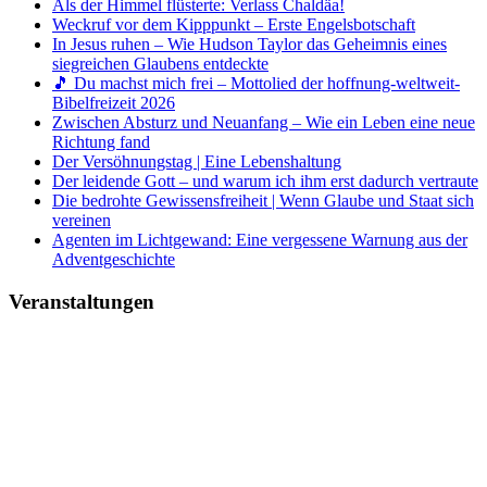
Als der Himmel flüsterte: Verlass Chaldäa!
Weckruf vor dem Kipppunkt – Erste Engelsbotschaft
In Jesus ruhen – Wie Hudson Taylor das Geheimnis eines
siegreichen Glaubens entdeckte
🎵 Du machst mich frei – Mottolied der hoffnung-weltweit-
Bibelfreizeit 2026
Zwischen Absturz und Neuanfang – Wie ein Leben eine neue
Richtung fand
Der Versöhnungstag | Eine Lebenshaltung
Der leidende Gott – und warum ich ihm erst dadurch vertraute
Die bedrohte Gewissensfreiheit | Wenn Glaube und Staat sich
vereinen
Agenten im Lichtgewand: Eine vergessene Warnung aus der
Adventgeschichte
Veranstaltungen