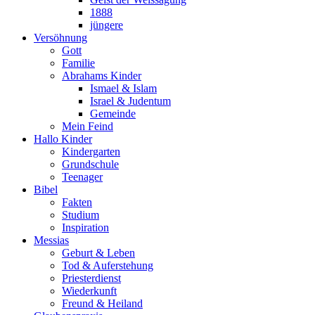
1888
jüngere
Versöhnung
Gott
Familie
Abrahams Kinder
Ismael & Islam
Israel & Judentum
Gemeinde
Mein Feind
Hallo Kinder
Kindergarten
Grundschule
Teenager
Bibel
Fakten
Studium
Inspiration
Messias
Geburt & Leben
Tod & Auferstehung
Priesterdienst
Wiederkunft
Freund & Heiland