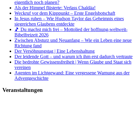
eigentlich noch planen?
Als der Himmel flüsterte: Verlass Chaldäa!
Weckruf vor dem Kipppunkt – Erste Engelsbotschaft
In Jesus ruhen – Wie Hudson Taylor das Geheimnis eines
siegreichen Glaubens entdeckte
🎵 Du machst mich frei – Mottolied der hoffnung-weltweit-
Bibelfreizeit 2026
Zwischen Absturz und Neuanfang – Wie ein Leben eine neue
Richtung fand
Der Versöhnungstag | Eine Lebenshaltung
Der leidende Gott – und warum ich ihm erst dadurch vertraute
Die bedrohte Gewissensfreiheit | Wenn Glaube und Staat sich
vereinen
Agenten im Lichtgewand: Eine vergessene Warnung aus der
Adventgeschichte
Veranstaltungen