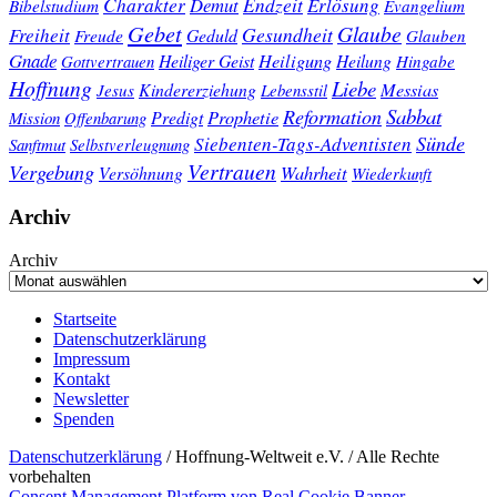
Charakter
Endzeit
Demut
Erlösung
Bibelstudium
Evangelium
Gebet
Glaube
Gesundheit
Freiheit
Freude
Geduld
Glauben
Gnade
Heiligung
Heiliger Geist
Heilung
Gottvertrauen
Hingabe
Hoffnung
Liebe
Kindererziehung
Messias
Jesus
Lebensstil
Sabbat
Reformation
Prophetie
Predigt
Mission
Offenbarung
Sünde
Siebenten-Tags-Adventisten
Sanftmut
Selbstverleugnung
Vertrauen
Vergebung
Wahrheit
Versöhnung
Wiederkunft
Archiv
Archiv
Startseite
Datenschutzerklärung
Impressum
Kontakt
Newsletter
Spenden
Datenschutzerklärung
/ Hoffnung-Weltweit e.V. / Alle Rechte
vorbehalten
Consent Management Platform von Real Cookie Banner