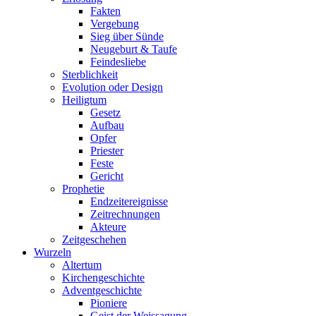
Fakten
Vergebung
Sieg über Sünde
Neugeburt & Taufe
Feindesliebe
Sterblichkeit
Evolution oder Design
Heiligtum
Gesetz
Aufbau
Opfer
Priester
Feste
Gericht
Prophetie
Endzeitereignisse
Zeitrechnungen
Akteure
Zeitgeschehen
Wurzeln
Altertum
Kirchengeschichte
Adventgeschichte
Pioniere
Geist der Weissagung