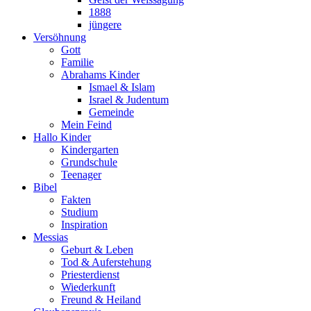
1888
jüngere
Versöhnung
Gott
Familie
Abrahams Kinder
Ismael & Islam
Israel & Judentum
Gemeinde
Mein Feind
Hallo Kinder
Kindergarten
Grundschule
Teenager
Bibel
Fakten
Studium
Inspiration
Messias
Geburt & Leben
Tod & Auferstehung
Priesterdienst
Wiederkunft
Freund & Heiland