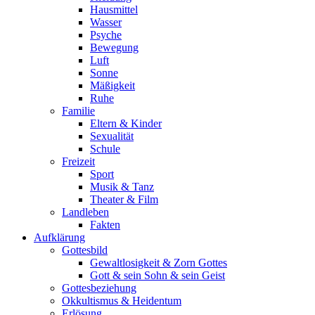
Hausmittel
Wasser
Psyche
Bewegung
Luft
Sonne
Mäßigkeit
Ruhe
Familie
Eltern & Kinder
Sexualität
Schule
Freizeit
Sport
Musik & Tanz
Theater & Film
Landleben
Fakten
Aufklärung
Gottesbild
Gewaltlosigkeit & Zorn Gottes
Gott & sein Sohn & sein Geist
Gottesbeziehung
Okkultismus & Heidentum
Erlösung