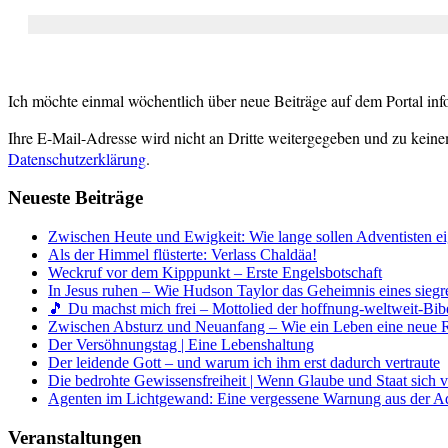
Ich möchte einmal wöchentlich über neue Beiträge auf dem Portal inf
Ihre E-Mail-Adresse wird nicht an Dritte weitergegeben und zu keine
Datenschutzerklärung
.
Neueste Beiträge
Zwischen Heute und Ewigkeit: Wie lange sollen Adventisten ei
Als der Himmel flüsterte: Verlass Chaldäa!
Weckruf vor dem Kipppunkt – Erste Engelsbotschaft
In Jesus ruhen – Wie Hudson Taylor das Geheimnis eines siegr
🎵 Du machst mich frei – Mottolied der hoffnung-weltweit-Bibe
Zwischen Absturz und Neuanfang – Wie ein Leben eine neue 
Der Versöhnungstag | Eine Lebenshaltung
Der leidende Gott – und warum ich ihm erst dadurch vertraute
Die bedrohte Gewissensfreiheit | Wenn Glaube und Staat sich 
Agenten im Lichtgewand: Eine vergessene Warnung aus der A
Veranstaltungen