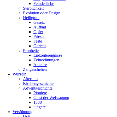
Feindesliebe
Sterblichkeit
Evolution oder Design
Heiligtum
Gesetz
Aufbau
Opfer
Priester
Feste
Gericht
Prophetie
Endzeitereignisse
Zeitrechnungen
Akteure
Zeitgeschehen
Wurzeln
Altertum
Kirchengeschichte
Adventgeschichte
Pioniere
Geist der Weissagung
1888
jüngere
Versöhnung
Gott