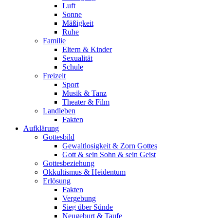
Luft
Sonne
Mäßigkeit
Ruhe
Familie
Eltern & Kinder
Sexualität
Schule
Freizeit
Sport
Musik & Tanz
Theater & Film
Landleben
Fakten
Aufklärung
Gottesbild
Gewaltlosigkeit & Zorn Gottes
Gott & sein Sohn & sein Geist
Gottesbeziehung
Okkultismus & Heidentum
Erlösung
Fakten
Vergebung
Sieg über Sünde
Neugeburt & Taufe