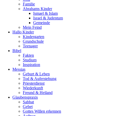
Familie
Abrahams Kinder
Ismael & Islam
Israel & Judentum
Gemeinde
Mein Feind
Hallo Kinder
Kindergarten
Grundschule
Teenager
Bibel
Fakten
Studium
Inspiration
Messias
Geburt & Leben
Tod & Auferstehung
Priesterdienst
Wiederkunft
Freund & Heiland
Glaubenspraxis
Sabbat
Gebet
Gottes Willen erkennen
Auftrag