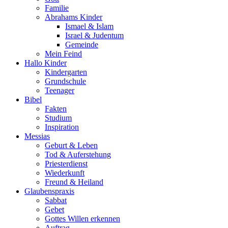
Familie
Abrahams Kinder
Ismael & Islam
Israel & Judentum
Gemeinde
Mein Feind
Hallo Kinder
Kindergarten
Grundschule
Teenager
Bibel
Fakten
Studium
Inspiration
Messias
Geburt & Leben
Tod & Auferstehung
Priesterdienst
Wiederkunft
Freund & Heiland
Glaubenspraxis
Sabbat
Gebet
Gottes Willen erkennen
Auftrag