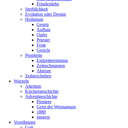
Feindesliebe
Sterblichkeit
Evolution oder Design
Heiligtum
Gesetz
Aufbau
Opfer
Priester
Feste
Gericht
Prophetie
Endzeitereignisse
Zeitrechnungen
Akteure
Zeitgeschehen
Wurzeln
Altertum
Kirchengeschichte
Adventgeschichte
Pioniere
Geist der Weissagung
1888
jüngere
Versöhnung
Gott