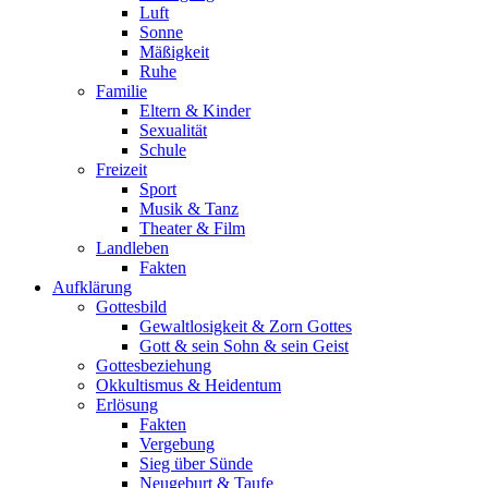
Luft
Sonne
Mäßigkeit
Ruhe
Familie
Eltern & Kinder
Sexualität
Schule
Freizeit
Sport
Musik & Tanz
Theater & Film
Landleben
Fakten
Aufklärung
Gottesbild
Gewaltlosigkeit & Zorn Gottes
Gott & sein Sohn & sein Geist
Gottesbeziehung
Okkultismus & Heidentum
Erlösung
Fakten
Vergebung
Sieg über Sünde
Neugeburt & Taufe