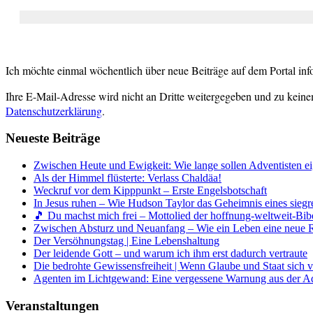
Ich möchte einmal wöchentlich über neue Beiträge auf dem Portal inf
Ihre E-Mail-Adresse wird nicht an Dritte weitergegeben und zu keine
Datenschutzerklärung
.
Neueste Beiträge
Zwischen Heute und Ewigkeit: Wie lange sollen Adventisten ei
Als der Himmel flüsterte: Verlass Chaldäa!
Weckruf vor dem Kipppunkt – Erste Engelsbotschaft
In Jesus ruhen – Wie Hudson Taylor das Geheimnis eines siegr
🎵 Du machst mich frei – Mottolied der hoffnung-weltweit-Bibe
Zwischen Absturz und Neuanfang – Wie ein Leben eine neue 
Der Versöhnungstag | Eine Lebenshaltung
Der leidende Gott – und warum ich ihm erst dadurch vertraute
Die bedrohte Gewissensfreiheit | Wenn Glaube und Staat sich 
Agenten im Lichtgewand: Eine vergessene Warnung aus der A
Veranstaltungen