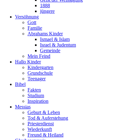
1888
jüngere
Versöhnung
Gott
Familie
Abrahams Kinder
Ismael & Islam
Israel & Judentum
Gemeinde
Mein Feind
Hallo Kinder
Kindergarten
Grundschule
Teenager
Bibel
Fakten
Studium
Inspiration
Messias
Geburt & Leben
Tod & Auferstehung
Priesterdienst
Wiederkunft
Freund & Heiland