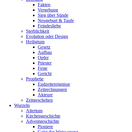
Fakten
Vergebung
Sieg über Sünde
Neugeburt & Taufe
Feindesliebe
Sterblichkeit
Evolution oder Design
Heiligtum
Gesetz
Aufbau
Opfer
Priester
Feste
Gericht
Prophetie
Endzeitereignisse
Zeitrechnungen
Akteure
Zeitgeschehen
Wurzeln
Altertum
Kirchengeschichte
Adventgeschichte
Pioniere
Geist der Weissagung