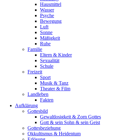
Hausmittel
Wasser
Psyche
Bewegung
Luft
Sonne
Mäßigkeit
Ruhe
Familie
Eltern & Kinder
Sexualität
Schule
Freizeit
Sport
Musik & Tanz
Theater & Film
Landleben
Fakten
Aufklärung
Gottesbild
Gewaltlosigkeit & Zorn Gottes
Gott & sein Sohn & sein Geist
Gottesbeziehung
Okkultismus & Heidentum
Erlösung