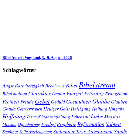
Bibelfreizeit Vogtland, 3.–9. August 2026
Schlagwörter
Bibelstream
Bibel
Angst
Barmherzigkeit
Bekehrung
Charakter
Endzeit
Demut
Erlösung
Bibelstudium
Evangelium
Gebet
Glaube
Gesundheit
Freiheit
Freude
Geduld
Glauben
Gnade
Heiligung
Heiliger Geist
Heilung
Gottvertrauen
Hingabe
Hoffnung
Liebe
Kindererziehung
Messias
Jesus
Lebensstil
Sabbat
Reformation
Prophetie
Predigt
Mission
Offenbarung
Sünde
Siebenten-Tags-Adventisten
Sanftmut
Selbstverleugnung