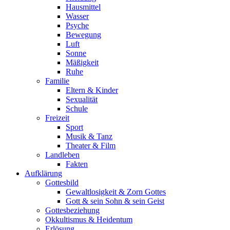
Hausmittel
Wasser
Psyche
Bewegung
Luft
Sonne
Mäßigkeit
Ruhe
Familie
Eltern & Kinder
Sexualität
Schule
Freizeit
Sport
Musik & Tanz
Theater & Film
Landleben
Fakten
Aufklärung
Gottesbild
Gewaltlosigkeit & Zorn Gottes
Gott & sein Sohn & sein Geist
Gottesbeziehung
Okkultismus & Heidentum
Erlösung