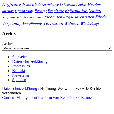
Hoffnung
Liebe
Kindererziehung
Messias
Jesus
Lebensstil
Sabbat
Reformation
Prophetie
Predigt
Mission
Offenbarung
Sünde
Siebenten-Tags-Adventisten
Sanftmut
Selbstverleugnung
Vertrauen
Vergebung
Wahrheit
Versöhnung
Wiederkunft
Archiv
Archiv
Startseite
Datenschutzerklärung
Impressum
Kontakt
Newsletter
Spenden
Datenschutzerklärung
/ Hoffnung-Weltweit e.V. / Alle Rechte
vorbehalten
Consent Management Platform von Real Cookie Banner