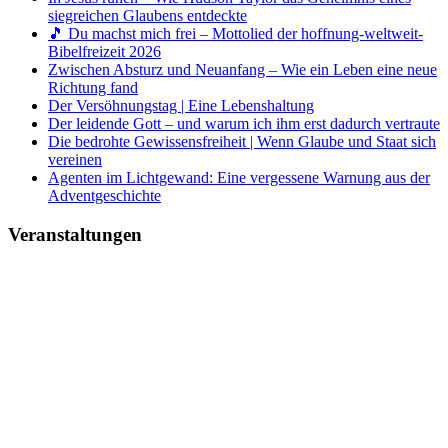
siegreichen Glaubens entdeckte
🎵 Du machst mich frei – Mottolied der hoffnung-weltweit-
Bibelfreizeit 2026
Zwischen Absturz und Neuanfang – Wie ein Leben eine neue
Richtung fand
Der Versöhnungstag | Eine Lebenshaltung
Der leidende Gott – und warum ich ihm erst dadurch vertraute
Die bedrohte Gewissensfreiheit | Wenn Glaube und Staat sich
vereinen
Agenten im Lichtgewand: Eine vergessene Warnung aus der
Adventgeschichte
Veranstaltungen