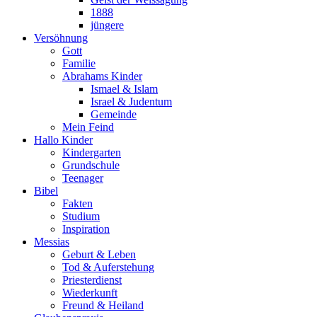
1888
jüngere
Versöhnung
Gott
Familie
Abrahams Kinder
Ismael & Islam
Israel & Judentum
Gemeinde
Mein Feind
Hallo Kinder
Kindergarten
Grundschule
Teenager
Bibel
Fakten
Studium
Inspiration
Messias
Geburt & Leben
Tod & Auferstehung
Priesterdienst
Wiederkunft
Freund & Heiland