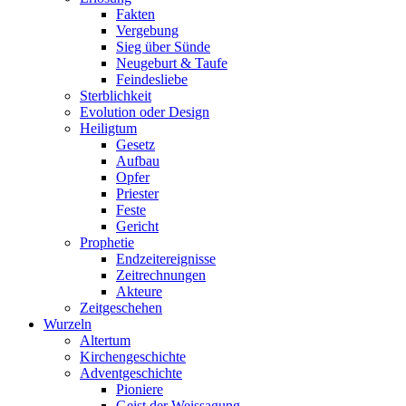
Fakten
Vergebung
Sieg über Sünde
Neugeburt & Taufe
Feindesliebe
Sterblichkeit
Evolution oder Design
Heiligtum
Gesetz
Aufbau
Opfer
Priester
Feste
Gericht
Prophetie
Endzeitereignisse
Zeitrechnungen
Akteure
Zeitgeschehen
Wurzeln
Altertum
Kirchengeschichte
Adventgeschichte
Pioniere
Geist der Weissagung