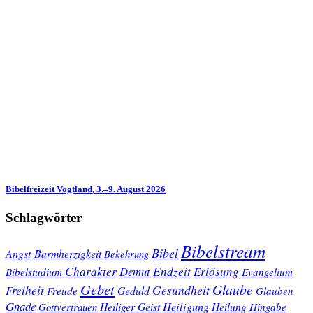
Bibelfreizeit Vogtland, 3.–9. August 2026
Schlagwörter
Bibelstream
Bibel
Angst
Barmherzigkeit
Bekehrung
Charakter
Endzeit
Demut
Erlösung
Bibelstudium
Evangelium
Gebet
Glaube
Gesundheit
Freiheit
Freude
Geduld
Glauben
Gnade
Heiligung
Heiliger Geist
Heilung
Gottvertrauen
Hingabe