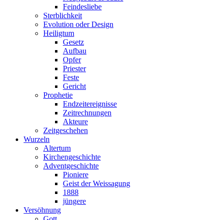
Feindesliebe
Sterblichkeit
Evolution oder Design
Heiligtum
Gesetz
Aufbau
Opfer
Priester
Feste
Gericht
Prophetie
Endzeitereignisse
Zeitrechnungen
Akteure
Zeitgeschehen
Wurzeln
Altertum
Kirchengeschichte
Adventgeschichte
Pioniere
Geist der Weissagung
1888
jüngere
Versöhnung
Gott