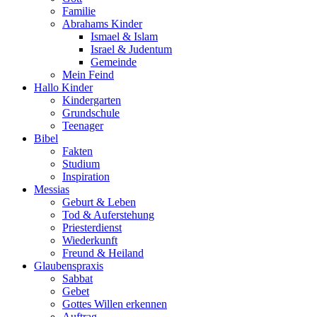
Familie
Abrahams Kinder
Ismael & Islam
Israel & Judentum
Gemeinde
Mein Feind
Hallo Kinder
Kindergarten
Grundschule
Teenager
Bibel
Fakten
Studium
Inspiration
Messias
Geburt & Leben
Tod & Auferstehung
Priesterdienst
Wiederkunft
Freund & Heiland
Glaubenspraxis
Sabbat
Gebet
Gottes Willen erkennen
Auftrag