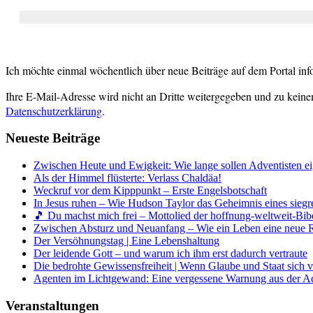
Ich möchte einmal wöchentlich über neue Beiträge auf dem Portal inf
Ihre E-Mail-Adresse wird nicht an Dritte weitergegeben und zu keine
Datenschutzerklärung
.
Neueste Beiträge
Zwischen Heute und Ewigkeit: Wie lange sollen Adventisten ei
Als der Himmel flüsterte: Verlass Chaldäa!
Weckruf vor dem Kipppunkt – Erste Engelsbotschaft
In Jesus ruhen – Wie Hudson Taylor das Geheimnis eines siegr
🎵 Du machst mich frei – Mottolied der hoffnung-weltweit-Bibe
Zwischen Absturz und Neuanfang – Wie ein Leben eine neue 
Der Versöhnungstag | Eine Lebenshaltung
Der leidende Gott – und warum ich ihm erst dadurch vertraute
Die bedrohte Gewissensfreiheit | Wenn Glaube und Staat sich 
Agenten im Lichtgewand: Eine vergessene Warnung aus der A
Veranstaltungen