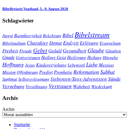
Bibelfreizeit Vogtland, 3.–9. August 2026
Schlagwörter
Bibelstream
Bibel
Angst
Barmherzigkeit
Bekehrung
Charakter
Endzeit
Demut
Erlösung
Bibelstudium
Evangelium
Gebet
Glaube
Gesundheit
Freiheit
Freude
Geduld
Glauben
Gnade
Heiligung
Heiliger Geist
Heilung
Gottvertrauen
Hingabe
Hoffnung
Liebe
Kindererziehung
Messias
Jesus
Lebensstil
Sabbat
Reformation
Prophetie
Predigt
Mission
Offenbarung
Sünde
Siebenten-Tags-Adventisten
Sanftmut
Selbstverleugnung
Vertrauen
Vergebung
Wahrheit
Versöhnung
Wiederkunft
Archiv
Archiv
Startseite