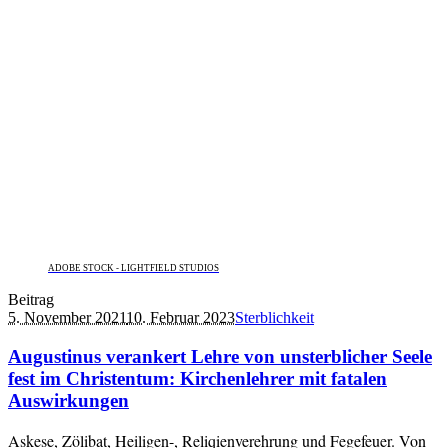
ADOBE STOCK - LIGHTFIELD STUDIOS
Beitrag
5. November 2021
10. Februar 2023
Sterblichkeit
Augustinus verankert Lehre von unsterblicher Seele
fest im Christentum: Kirchenlehrer mit fatalen
Auswirkungen
Askese, Zölibat, Heiligen-, Reliqienverehrung und Fegefeuer. Von