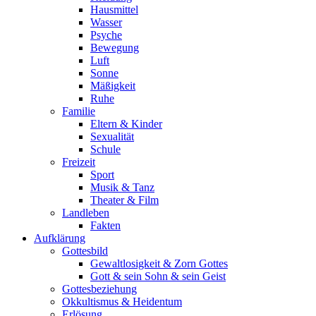
Hausmittel
Wasser
Psyche
Bewegung
Luft
Sonne
Mäßigkeit
Ruhe
Familie
Eltern & Kinder
Sexualität
Schule
Freizeit
Sport
Musik & Tanz
Theater & Film
Landleben
Fakten
Aufklärung
Gottesbild
Gewaltlosigkeit & Zorn Gottes
Gott & sein Sohn & sein Geist
Gottesbeziehung
Okkultismus & Heidentum
Erlösung