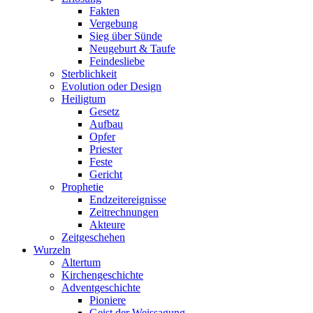
Fakten
Vergebung
Sieg über Sünde
Neugeburt & Taufe
Feindesliebe
Sterblichkeit
Evolution oder Design
Heiligtum
Gesetz
Aufbau
Opfer
Priester
Feste
Gericht
Prophetie
Endzeitereignisse
Zeitrechnungen
Akteure
Zeitgeschehen
Wurzeln
Altertum
Kirchengeschichte
Adventgeschichte
Pioniere
Geist der Weissagung