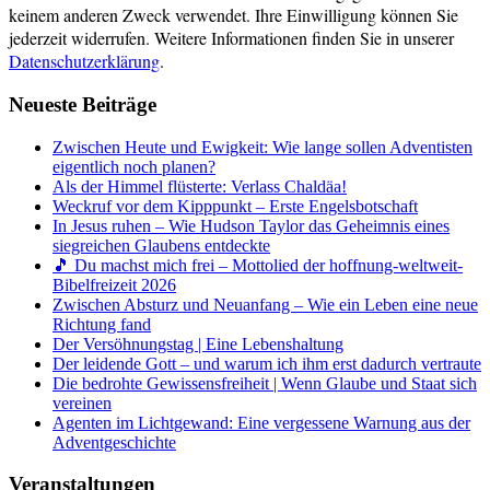
keinem anderen Zweck verwendet. Ihre Einwilligung können Sie
jederzeit widerrufen. Weitere Informationen finden Sie in unserer
Datenschutzerklärung
.
Neueste Beiträge
Zwischen Heute und Ewigkeit: Wie lange sollen Adventisten
eigentlich noch planen?
Als der Himmel flüsterte: Verlass Chaldäa!
Weckruf vor dem Kipppunkt – Erste Engelsbotschaft
In Jesus ruhen – Wie Hudson Taylor das Geheimnis eines
siegreichen Glaubens entdeckte
🎵 Du machst mich frei – Mottolied der hoffnung-weltweit-
Bibelfreizeit 2026
Zwischen Absturz und Neuanfang – Wie ein Leben eine neue
Richtung fand
Der Versöhnungstag | Eine Lebenshaltung
Der leidende Gott – und warum ich ihm erst dadurch vertraute
Die bedrohte Gewissensfreiheit | Wenn Glaube und Staat sich
vereinen
Agenten im Lichtgewand: Eine vergessene Warnung aus der
Adventgeschichte
Veranstaltungen