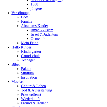
1888
jüngere
Versöhnung
Gott
Familie
Abrahams Kinder
Ismael & Islam
Israel & Judentum
Gemeinde
Mein Feind
Hallo Kinder
Kindergarten
Grundschule
Teenager
Bibel
Fakten
Studium
Inspiration
Messias
Geburt & Leben
Tod & Auferstehung
Priesterdienst
Wiederkunft
Freund & Heiland