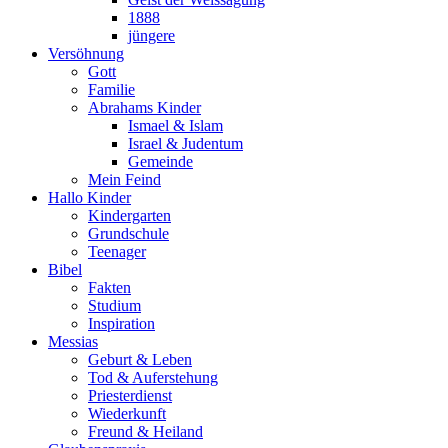
1888
jüngere
Versöhnung
Gott
Familie
Abrahams Kinder
Ismael & Islam
Israel & Judentum
Gemeinde
Mein Feind
Hallo Kinder
Kindergarten
Grundschule
Teenager
Bibel
Fakten
Studium
Inspiration
Messias
Geburt & Leben
Tod & Auferstehung
Priesterdienst
Wiederkunft
Freund & Heiland