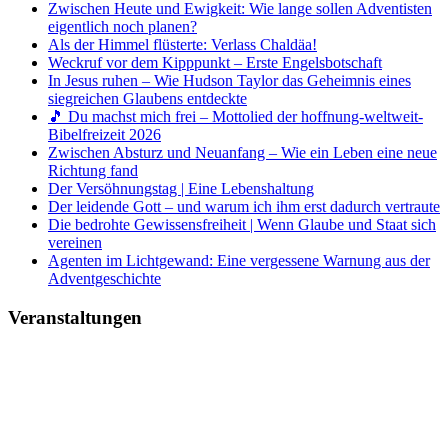
Zwischen Heute und Ewigkeit: Wie lange sollen Adventisten
eigentlich noch planen?
Als der Himmel flüsterte: Verlass Chaldäa!
Weckruf vor dem Kipppunkt – Erste Engelsbotschaft
In Jesus ruhen – Wie Hudson Taylor das Geheimnis eines
siegreichen Glaubens entdeckte
🎵 Du machst mich frei – Mottolied der hoffnung-weltweit-
Bibelfreizeit 2026
Zwischen Absturz und Neuanfang – Wie ein Leben eine neue
Richtung fand
Der Versöhnungstag | Eine Lebenshaltung
Der leidende Gott – und warum ich ihm erst dadurch vertraute
Die bedrohte Gewissensfreiheit | Wenn Glaube und Staat sich
vereinen
Agenten im Lichtgewand: Eine vergessene Warnung aus der
Adventgeschichte
Veranstaltungen