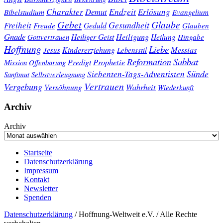
Charakter
Endzeit
Demut
Erlösung
Bibelstudium
Evangelium
Gebet
Glaube
Gesundheit
Freiheit
Freude
Geduld
Glauben
Gnade
Heiligung
Heiliger Geist
Heilung
Gottvertrauen
Hingabe
Hoffnung
Liebe
Kindererziehung
Messias
Jesus
Lebensstil
Sabbat
Reformation
Prophetie
Predigt
Mission
Offenbarung
Sünde
Siebenten-Tags-Adventisten
Sanftmut
Selbstverleugnung
Vertrauen
Vergebung
Wahrheit
Versöhnung
Wiederkunft
Archiv
Archiv
Startseite
Datenschutzerklärung
Impressum
Kontakt
Newsletter
Spenden
Datenschutzerklärung
/ Hoffnung-Weltweit e.V. / Alle Rechte