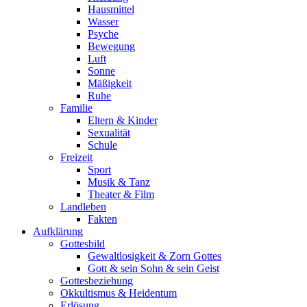
Hausmittel
Wasser
Psyche
Bewegung
Luft
Sonne
Mäßigkeit
Ruhe
Familie
Eltern & Kinder
Sexualität
Schule
Freizeit
Sport
Musik & Tanz
Theater & Film
Landleben
Fakten
Aufklärung
Gottesbild
Gewaltlosigkeit & Zorn Gottes
Gott & sein Sohn & sein Geist
Gottesbeziehung
Okkultismus & Heidentum
Erlösung