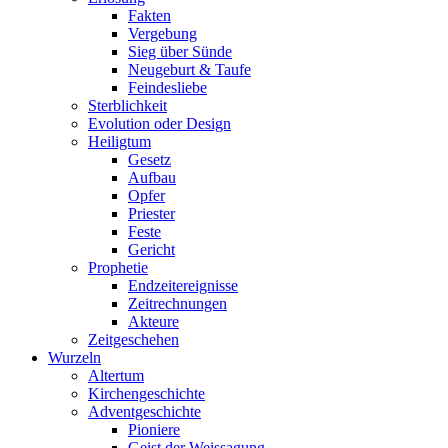
Fakten
Vergebung
Sieg über Sünde
Neugeburt & Taufe
Feindesliebe
Sterblichkeit
Evolution oder Design
Heiligtum
Gesetz
Aufbau
Opfer
Priester
Feste
Gericht
Prophetie
Endzeitereignisse
Zeitrechnungen
Akteure
Zeitgeschehen
Wurzeln
Altertum
Kirchengeschichte
Adventgeschichte
Pioniere
Geist der Weissagung