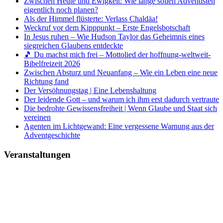
Zwischen Heute und Ewigkeit: Wie lange sollen Adventisten
eigentlich noch planen?
Als der Himmel flüsterte: Verlass Chaldäa!
Weckruf vor dem Kipppunkt – Erste Engelsbotschaft
In Jesus ruhen – Wie Hudson Taylor das Geheimnis eines
siegreichen Glaubens entdeckte
🎵 Du machst mich frei – Mottolied der hoffnung-weltweit-
Bibelfreizeit 2026
Zwischen Absturz und Neuanfang – Wie ein Leben eine neue
Richtung fand
Der Versöhnungstag | Eine Lebenshaltung
Der leidende Gott – und warum ich ihm erst dadurch vertraute
Die bedrohte Gewissensfreiheit | Wenn Glaube und Staat sich
vereinen
Agenten im Lichtgewand: Eine vergessene Warnung aus der
Adventgeschichte
Veranstaltungen