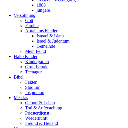
1888
jüngere
Versöhnung
Gott
Familie
Abrahams Kinder
Ismael & Islam
Israel & Judentum
Gemeinde
Mein Feind
Hallo Kinder
Kindergarten
Grundschule
Teenager
Bibel
Fakten
Studium
Inspiration
Messias
Geburt & Leben
Tod & Auferstehung
Priesterdienst
Wiederkunft
Freund & Heiland