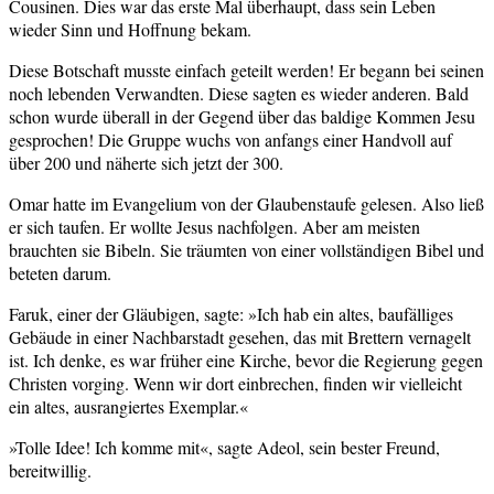
Cousinen. Dies war das erste Mal überhaupt, dass sein Leben
wieder Sinn und Hoffnung bekam.
Diese Botschaft musste einfach geteilt werden! Er begann bei seinen
noch lebenden Verwandten. Diese sagten es wieder anderen. Bald
schon wurde überall in der Gegend über das baldige Kommen Jesu
gesprochen! Die Gruppe wuchs von anfangs einer Handvoll auf
über 200 und näherte sich jetzt der 300.
Omar hatte im Evangelium von der Glaubenstaufe gelesen. Also ließ
er sich taufen. Er wollte Jesus nachfolgen. Aber am meisten
brauchten sie Bibeln. Sie träumten von einer vollständigen Bibel und
beteten darum.
Faruk, einer der Gläubigen, sagte: »Ich hab ein altes, baufälliges
Gebäude in einer Nachbarstadt gesehen, das mit Brettern vernagelt
ist. Ich denke, es war früher eine Kirche, bevor die Regierung gegen
Christen vorging. Wenn wir dort einbrechen, finden wir vielleicht
ein altes, ausrangiertes Exemplar.«
»Tolle Idee! Ich komme mit«, sagte Adeol, sein bester Freund,
bereitwillig.