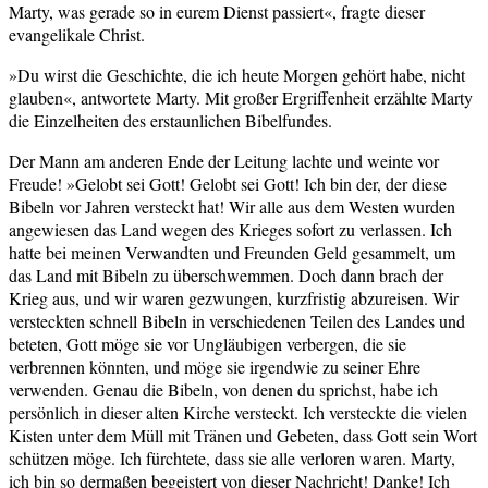
Marty, was gerade so in eurem Dienst passiert«, fragte dieser
evangelikale Christ.
»Du wirst die Geschichte, die ich heute Morgen gehört habe, nicht
glauben«, antwortete Marty. Mit großer Ergriffenheit erzählte Marty
die Einzelheiten des erstaunlichen Bibelfundes.
Der Mann am anderen Ende der Leitung lachte und weinte vor
Freude! »Gelobt sei Gott! Gelobt sei Gott! Ich bin der, der diese
Bibeln vor Jahren versteckt hat! Wir alle aus dem Westen wurden
angewiesen das Land wegen des Krieges sofort zu verlassen. Ich
hatte bei meinen Verwandten und Freunden Geld gesammelt, um
das Land mit Bibeln zu überschwemmen. Doch dann brach der
Krieg aus, und wir waren gezwungen, kurzfristig abzureisen. Wir
versteckten schnell Bibeln in verschiedenen Teilen des Landes und
beteten, Gott möge sie vor Ungläubigen verbergen, die sie
verbrennen könnten, und möge sie irgendwie zu seiner Ehre
verwenden. Genau die Bibeln, von denen du sprichst, habe ich
persönlich in dieser alten Kirche versteckt. Ich versteckte die vielen
Kisten unter dem Müll mit Tränen und Gebeten, dass Gott sein Wort
schützen möge. Ich fürchtete, dass sie alle verloren waren. Marty,
ich bin so dermaßen begeistert von dieser Nachricht! Danke! Ich