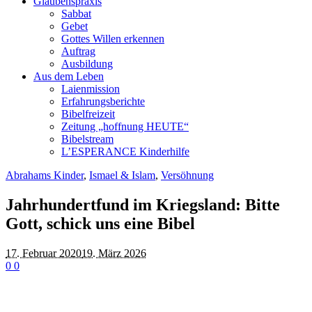
Glaubenspraxis
Sabbat
Gebet
Gottes Willen erkennen
Auftrag
Ausbildung
Aus dem Leben
Laienmission
Erfahrungsberichte
Bibelfreizeit
Zeitung „hoffnung HEUTE“
Bibelstream
L’ESPERANCE Kinderhilfe
Abrahams Kinder
,
Ismael & Islam
,
Versöhnung
Jahrhundertfund im Kriegsland: Bitte
Gott, schick uns eine Bibel
17. Februar 2020
19. März 2026
0
0