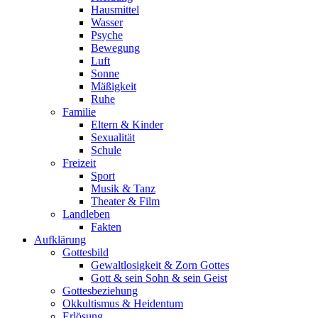
Hausmittel
Wasser
Psyche
Bewegung
Luft
Sonne
Mäßigkeit
Ruhe
Familie
Eltern & Kinder
Sexualität
Schule
Freizeit
Sport
Musik & Tanz
Theater & Film
Landleben
Fakten
Aufklärung
Gottesbild
Gewaltlosigkeit & Zorn Gottes
Gott & sein Sohn & sein Geist
Gottesbeziehung
Okkultismus & Heidentum
Erlösung