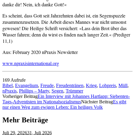
danke dir! Nein, ich danke Gott!«
Es scheint, dass Gott seit Jahrzehnten dabei ist, ein Segenspuzzle
zusammenzusetzen. Die Arbeit dieses Mannes war nicht umsonst
gewesen! Die Heilige Schrift versichert: »Lass dein Brot über das
Wasser fahren; denn du wirst es finden nach langer Zeit.« (Prediger
11,1)
Aus: February 2020 nPraxis Newsletter
www.npraxisinternational.org
169 Aufrufe
Bibel
,
Evangelium
,
Freude
,
Freudentränen
,
Krieg
,
Lobpreis
,
Müll
,
nPraxis
,
Phillips – Marty
,
Segen
,
Trümmer
Vorheriger Beitrag
Ein Interview mit Johannes Hartlapp: Siebenten-
Tags-Adventisten im Nationalsozialismus
Nächster Beitrag
Es gibt
nur einen Weg zum ewigen Leben: Ein heiliges Volk
Mehr Beiträge
Juli 29,
2026
31. Juli 2026