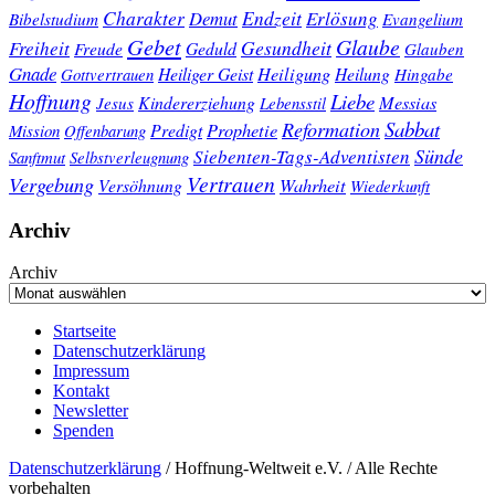
Charakter
Endzeit
Demut
Erlösung
Bibelstudium
Evangelium
Gebet
Glaube
Gesundheit
Freiheit
Freude
Geduld
Glauben
Gnade
Heiligung
Heiliger Geist
Heilung
Gottvertrauen
Hingabe
Hoffnung
Liebe
Kindererziehung
Messias
Jesus
Lebensstil
Sabbat
Reformation
Prophetie
Predigt
Mission
Offenbarung
Sünde
Siebenten-Tags-Adventisten
Sanftmut
Selbstverleugnung
Vertrauen
Vergebung
Wahrheit
Versöhnung
Wiederkunft
Archiv
Archiv
Startseite
Datenschutzerklärung
Impressum
Kontakt
Newsletter
Spenden
Datenschutzerklärung
/ Hoffnung-Weltweit e.V. / Alle Rechte
vorbehalten