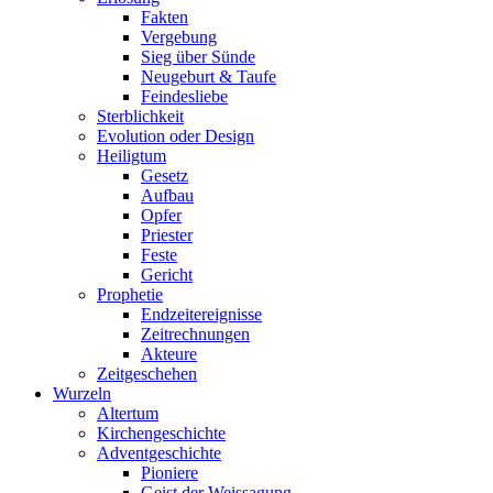
Fakten
Vergebung
Sieg über Sünde
Neugeburt & Taufe
Feindesliebe
Sterblichkeit
Evolution oder Design
Heiligtum
Gesetz
Aufbau
Opfer
Priester
Feste
Gericht
Prophetie
Endzeitereignisse
Zeitrechnungen
Akteure
Zeitgeschehen
Wurzeln
Altertum
Kirchengeschichte
Adventgeschichte
Pioniere
Geist der Weissagung