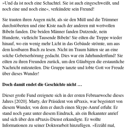
»Und da ist noch eine Schachtel. Sie ist auch eingeschweißt, und
noch eine und noch eine«, verkündete sein Freund!
Sie trauten ihren Augen nicht, als sie den Müll und die Trümmer
durchstöberten und eine Kiste nach der anderen mit wertvollen
Bibeln fanden. Die beiden Männer fanden Dutzende, nein
Hunderte, vielleicht Tausende Bibeln! Sie eilten die Treppe wieder
hinauf, wo ein wenig mehr Licht in das Gebäude strömte, um aus
dem kostbaren Buch zu lesen. Nicht im Traum hätten sie an eine
solche Gebetserhörung gedacht. Dies war ein Jahrhundertfund! Sie
eilten zu ihren Freunden zurück, um den Gläubigen die erstaunliche
Nachricht mitzuteilen. Die Gruppe tanzte und lobte Gott vor Freude
über dieses Wunder!
Doch damit endet die Geschichte nicht …
Dieser große Fund ereignete sich in der ersten Februarwoche dieses
Jahres [2020]. Marty, der Präsident von nPraxis, war begeistert von
diesem Wunder, von dem er durch einen Skype-Anruf erfuhr. Er
stand noch ganz unter diesem Eindruck, als ein Bekannter anrief
und sich über den nPraxis-Dienst erkundigte. Er wollte
Informationen zu seiner Doktorarbeit hinzufügen. »Erzähl mal,