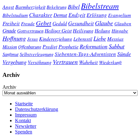
Bibelstream
Bibel
Angst
Barmherzigkeit
Bekehrung
Charakter
Endzeit
Demut
Erlösung
Bibelstudium
Evangelium
Gebet
Glaube
Gesundheit
Freiheit
Freude
Geduld
Glauben
Gnade
Heiligung
Heiliger Geist
Heilung
Gottvertrauen
Hingabe
Hoffnung
Liebe
Kindererziehung
Messias
Jesus
Lebensstil
Sabbat
Reformation
Prophetie
Predigt
Mission
Offenbarung
Sünde
Siebenten-Tags-Adventisten
Sanftmut
Selbstverleugnung
Vertrauen
Vergebung
Wahrheit
Versöhnung
Wiederkunft
Archiv
Archiv
Startseite
Datenschutzerklärung
Impressum
Kontakt
Newsletter
Spenden