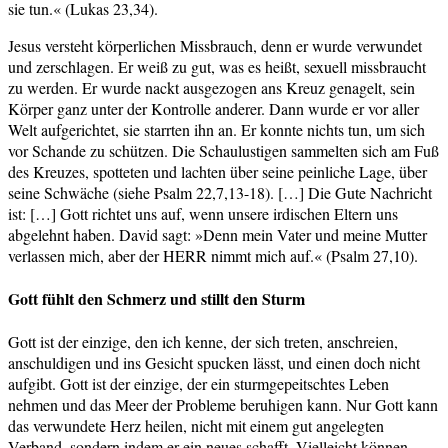
sie tun.« (Lukas 23,34).
Jesus versteht körperlichen Missbrauch, denn er wurde verwundet
und zerschlagen. Er weiß zu gut, was es heißt, sexuell missbraucht
zu werden. Er wurde nackt ausgezogen ans Kreuz genagelt, sein
Körper ganz unter der Kontrolle anderer. Dann wurde er vor aller
Welt aufgerichtet, sie starrten ihn an. Er konnte nichts tun, um sich
vor Schande zu schützen. Die Schaulustigen sammelten sich am Fuß
des Kreuzes, spotteten und lachten über seine peinliche Lage, über
seine Schwäche (siehe Psalm 22,7,13-18). […] Die Gute Nachricht
ist: […] Gott richtet uns auf, wenn unsere irdischen Eltern uns
abgelehnt haben. David sagt: »Denn mein Vater und meine Mutter
verlassen mich, aber der HERR nimmt mich auf.« (Psalm 27,10).
Gott fühlt den Schmerz und stillt den Sturm
Gott ist der einzige, den ich kenne, der sich treten, anschreien,
anschuldigen und ins Gesicht spucken lässt, und einen doch nicht
aufgibt. Gott ist der einzige, der ein sturmgepeitschtes Leben
nehmen und das Meer der Probleme beruhigen kann. Nur Gott kann
das verwundete Herz heilen, nicht mit einem gut angelegten
Verband, sondern indem er ein neues schafft. Vielleicht können