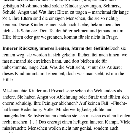
geistigen Missbrauch sind solche Kinder gezwungen, Schmerz,
Schuld, Angst und Wut ihrer Eltern zu tragen – manchmal für lange
Zeit. Ihre Eltern sind die einzigen Menschen, die sie so richtig
kennen. Diese Kinder sehnen sich nach Liebe, bekommen aber
nichts als Schmerz. Den Telefonhörer nehmen und jemanden um
Hilfe bitten oder gar wegrennen, kommt für sie nicht in Frage.
Innerer Rückzug, inneres Leiden, Sturm der Gefühle
Doch sie
rennen weg, sie werden in sich gekehrt, fliehen tief nach innen, wo
fast niemand sie erreichen kann, und dort bleiben sie für
unbestimmte, lange Zeit. Was die Welt sieht, ist nur das Äußere;
dieses Kind nimmt am Leben teil, doch was man sieht, ist nur die
Hülle.
Missbrauchte Kinder und Erwachsene sehen die Welt anders als
andere. Sie haben Angst vor Ablehnung oder Strafe und fühlen sich
enorm schuldig. Ihre Peiniger ablehnen? Auf keinen Fall! »Flucht«
hat keine Bedeutung. Voller Minderwertigkeitsgefühle und
mangelndem Selbstvertrauen denken sie, sie müssten es allen Leuten
recht machen. […] Das erzeugt einen heftigen inneren Kampf. Viele
missbrauchte Menschen wollen nicht nur genial, sondern auch