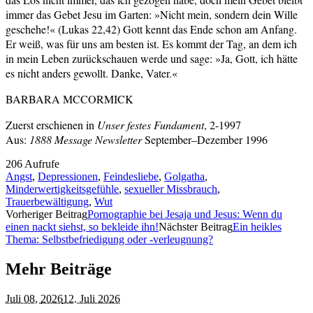
immer das Gebet Jesu im Garten: »Nicht mein, sondern dein Wille
geschehe!« (Lukas 22,42) Gott kennt das Ende schon am Anfang.
Er weiß, was für uns am besten ist. Es kommt der Tag, an dem ich
in mein Leben zurückschauen werde und sage: »Ja, Gott, ich hätte
es nicht anders gewollt. Danke, Vater.«
BARBARA MCCORMICK
Zuerst erschienen in
Unser festes Fundament
, 2-1997
Aus:
1888 Message Newsletter
September–Dezember 1996
206 Aufrufe
Angst
,
Depressionen
,
Feindesliebe
,
Golgatha
,
Minderwertigkeitsgefühle
,
sexueller Missbrauch
,
Trauerbewältigung
,
Wut
Vorheriger Beitrag
Pornographie bei Jesaja und Jesus: Wenn du
einen nackt siehst, so bekleide ihn!
Nächster Beitrag
Ein heikles
Thema: Selbstbefriedigung oder ‑verleugnung?
Mehr Beiträge
Juli 08,
2026
12. Juli 2026