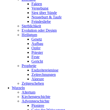
Fakten
Vergebung
Sieg über Sünde
Neugeburt & Taufe
Feindesliebe
Sterblichkeit
Evolution oder Design
Heiligtum
Gesetz
Aufbau
Opfer
Priester
Feste
Gericht
Prophetie
Endzeitereignisse
Zeitrechnungen
Akteure
Zeitgeschehen
Wurzeln
Altertum
Kirchengeschichte
Adventgeschichte
Pioniere
Geist der Weissagung