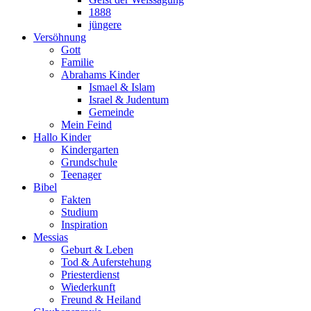
1888
jüngere
Versöhnung
Gott
Familie
Abrahams Kinder
Ismael & Islam
Israel & Judentum
Gemeinde
Mein Feind
Hallo Kinder
Kindergarten
Grundschule
Teenager
Bibel
Fakten
Studium
Inspiration
Messias
Geburt & Leben
Tod & Auferstehung
Priesterdienst
Wiederkunft
Freund & Heiland