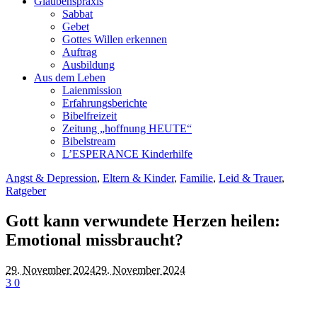
Glaubenspraxis
Sabbat
Gebet
Gottes Willen erkennen
Auftrag
Ausbildung
Aus dem Leben
Laienmission
Erfahrungsberichte
Bibelfreizeit
Zeitung „hoffnung HEUTE“
Bibelstream
L’ESPERANCE Kinderhilfe
Angst & Depression
,
Eltern & Kinder
,
Familie
,
Leid & Trauer
,
Ratgeber
Gott kann verwundete Herzen heilen:
Emotional missbraucht?
29. November 2024
29. November 2024
3
0