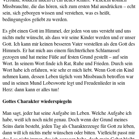
Missbrauchte, die das hören, sich zum ersten Mal ausdrücken – echt
sein, sich geborgen wissen und verstehen, was es heißt,
bedingungslos geliebt zu werden.
Es gibt einen Gott im Himmel, der jeden von uns versteht und uns
nichts mehr wünscht, als dass wir seine Kinder werden und er unser
Gott. Ich kann mir keinen besseren Vater vorstellen als den Gott des
Himmels. Er hat mich aus einem fürchterlichen Schlamassel
gezogen und hat meine Füße auf festen Grund gestellt – auf sein
Wort. In seinem Wort finde ich Rat, Ruhe und Frieden. Durch sein
Wort habe ich erfahren, wie sehr er mich liebt. Wenn Gott ein Kind
nehmen kann, dessen Leben täglich vom Missbrauch betroffen war
und in seinen Mund Lobesworte legt und Freudenlieder in sein
Herz: dann kann er alles tun!
Gottes Charakter wiederspiegeln
Man sagt, jeder hat seine Aufgabe im Leben. Welche Aufgabe ich
habe, weiß ich noch nicht genau. Doch wenn der Grund meines
Seins darin besteht, jeden Tag als Charakterzeuge für Gott zu leben,
dann will ich nichts mehr wünschen oder bitten. Vielleicht passt mir
das Los nicht immer, das ich gezogen habe, doch mein Gebet bleibt