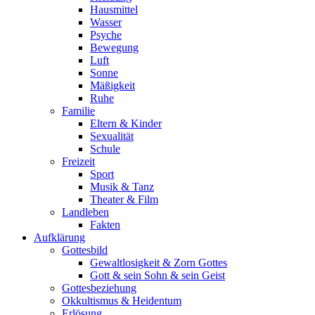
Hausmittel
Wasser
Psyche
Bewegung
Luft
Sonne
Mäßigkeit
Ruhe
Familie
Eltern & Kinder
Sexualität
Schule
Freizeit
Sport
Musik & Tanz
Theater & Film
Landleben
Fakten
Aufklärung
Gottesbild
Gewaltlosigkeit & Zorn Gottes
Gott & sein Sohn & sein Geist
Gottesbeziehung
Okkultismus & Heidentum
Erlösung