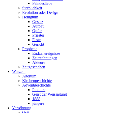
Feindesliebe
Sterblichkeit
Evolution oder Design
Heiligtum
Gesetz
Aufbau
Opfer
Priester
Feste
Gericht
Prophetie
Endzeitereignisse
Zeitrechnungen
Akteure
Zeitgeschehen
Wurzeln
Altertum
Kirchengeschichte
Adventgeschichte
Pioniere
Geist der Weissagung
1888
jüngere
Versöhnung
Gott