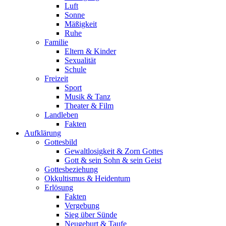
Luft
Sonne
Mäßigkeit
Ruhe
Familie
Eltern & Kinder
Sexualität
Schule
Freizeit
Sport
Musik & Tanz
Theater & Film
Landleben
Fakten
Aufklärung
Gottesbild
Gewaltlosigkeit & Zorn Gottes
Gott & sein Sohn & sein Geist
Gottesbeziehung
Okkultismus & Heidentum
Erlösung
Fakten
Vergebung
Sieg über Sünde
Neugeburt & Taufe