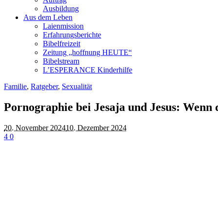
Ausbildung
Aus dem Leben
Laienmission
Erfahrungsberichte
Bibelfreizeit
Zeitung „hoffnung HEUTE“
Bibelstream
L’ESPERANCE Kinderhilfe
Familie
,
Ratgeber
,
Sexualität
Pornographie bei Jesaja und Jesus: Wenn du
20. November 2024
10. Dezember 2024
4
0