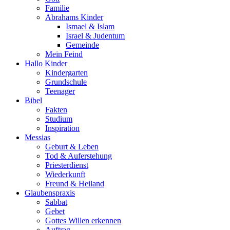
Familie
Abrahams Kinder
Ismael & Islam
Israel & Judentum
Gemeinde
Mein Feind
Hallo Kinder
Kindergarten
Grundschule
Teenager
Bibel
Fakten
Studium
Inspiration
Messias
Geburt & Leben
Tod & Auferstehung
Priesterdienst
Wiederkunft
Freund & Heiland
Glaubenspraxis
Sabbat
Gebet
Gottes Willen erkennen
Auftrag