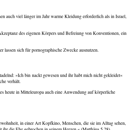
auch viel länger im Jahr warme Kleidung erforderlich als in Israel,
Akzeptanz des eigenen Körpers und Befreiung von Konventionen, ein
der lassen sich für pornographische Zwecke ausnutzen.
tadelnd: »Ich bin nackt gewesen und ihr habt mich nicht gekleidet«
che verhält.
t es heute in Mitteleuropa auch eine Anwendung auf körperliche
wohnheit, in einer Art Kopfkino, Menschen, die sie im Alltag sehen,
mit ihr die Ehe gebrochen in seinem Herzen.« (Matthäus 5,28)