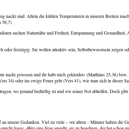
ackt sind. Allein die kühlen Temperaturen in unseren Breiten machen 
a 58,7)
disten suchen Naturnähe und Freiheit, Entspannung und Gesundheit, 
oder freizügig. Sie wollen attraktiv sein, Selbstbewusstsein zeigen o
 bin nackt gewesen und ihr habt mich gekleidet« (Matthäus 25,36) bzw. 
ers 34) oder ins ewige Feuer geht (Vers 41), wie man sich in dieser Sa
tragen, wo jemand bedürftig ist und wir seiner Not abhelfen. Doch gib
f an unsere Gedanken. Viel zu viele – vor allem – Männer haben die Ge
spricht Jesus: »Wer eine Frau ansieht, sie zu begehren, der hat schon 