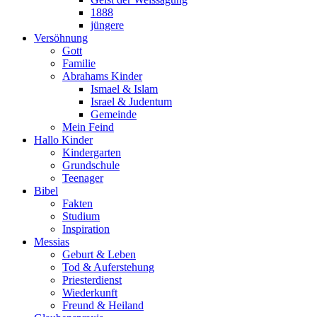
1888
jüngere
Versöhnung
Gott
Familie
Abrahams Kinder
Ismael & Islam
Israel & Judentum
Gemeinde
Mein Feind
Hallo Kinder
Kindergarten
Grundschule
Teenager
Bibel
Fakten
Studium
Inspiration
Messias
Geburt & Leben
Tod & Auferstehung
Priesterdienst
Wiederkunft
Freund & Heiland