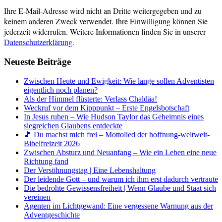
Ihre E-Mail-Adresse wird nicht an Dritte weitergegeben und zu
keinem anderen Zweck verwendet. Ihre Einwilligung können Sie
jederzeit widerrufen. Weitere Informationen finden Sie in unserer
Datenschutzerklärung
.
Neueste Beiträge
Zwischen Heute und Ewigkeit: Wie lange sollen Adventisten
eigentlich noch planen?
Als der Himmel flüsterte: Verlass Chaldäa!
Weckruf vor dem Kipppunkt – Erste Engelsbotschaft
In Jesus ruhen – Wie Hudson Taylor das Geheimnis eines
siegreichen Glaubens entdeckte
🎵 Du machst mich frei – Mottolied der hoffnung-weltweit-
Bibelfreizeit 2026
Zwischen Absturz und Neuanfang – Wie ein Leben eine neue
Richtung fand
Der Versöhnungstag | Eine Lebenshaltung
Der leidende Gott – und warum ich ihm erst dadurch vertraute
Die bedrohte Gewissensfreiheit | Wenn Glaube und Staat sich
vereinen
Agenten im Lichtgewand: Eine vergessene Warnung aus der
Adventgeschichte