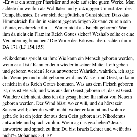
»Er war ein strenger Pharisäer und stolz auf seine guten Werke. Man
achtete ihn weithin als Wohltäter und großzügigen Unterstützer des
Tempeldienstes. Er war sich der göttlichen Gunst sicher. Dass das
Himmelreich für ihn in seinem gegenwärtigen Zustand zu rein sein
könnte, erschreckte ihn … War er nicht als Israelit geboren? War
ihm da nicht ein Platz im Reich Gottes sicher? Weshalb sollte er eine
Veränderung brauchen? Die Worte des Erlösers überraschten ihn.«
DA 171 (LJ 154,155)
»Nikodemus spricht zu ihm: Wie kann ein Mensch geboren werden,
wenn er alt ist? Kann er denn wieder in seiner Mutter Leib gehen
und geboren werden? Jesus antwortete: Wahrlich, wahrlich, ich sage
dir: Wenn jemand nicht geboren wird aus Wasser und Geist, so kann
er nicht in das Reich Gottes kommen. Was aus dem Fleisch geboren
ist, das ist Fleisch; und was aus dem Geist geboren ist, das ist Geist.
Wundere dich nicht, dass ich dir gesagt habe: Ihr müsst von Neuem
geboren werden. Der Wind bläst, wo er will, und du hörst sein
Sausen wohl; aber du weißt nicht, woher er kommt und wohin er
geht. So ist ein jeder, der aus dem Geist geboren ist. Nikodemus
antwortete und sprach zu ihm: Wie mag das geschehen? Jesus
antwortete und sprach zu ihm: Du bist Israels Lehrer und weißt das
nicht?« (Johannes 3,4-10)