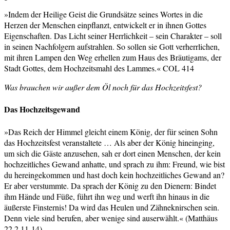
»Indem der Heilige Geist die Grundsätze seines Wortes in die
Herzen der Menschen einpflanzt, entwickelt er in ihnen Gottes
Eigenschaften. Das Licht seiner Herrlichkeit – sein Charakter – soll
in seinen Nachfolgern aufstrahlen. So sollen sie Gott verherrlichen,
mit ihren Lampen den Weg erhellen zum Haus des Bräutigams, der
Stadt Gottes, dem Hochzeitsmahl des Lammes.« COL 414
Was brauchen wir außer dem Öl noch für das Hochzeitsfest?
Das Hochzeitsgewand
»Das Reich der Himmel gleicht einem König, der für seinen Sohn
das Hochzeitsfest veranstaltete … Als aber der König hineinging,
um sich die Gäste anzusehen, sah er dort einen Menschen, der kein
hochzeitliches Gewand anhatte, und sprach zu ihm: Freund, wie bist
du hereingekommen und hast doch kein hochzeitliches Gewand an?
Er aber verstummte. Da sprach der König zu den Dienern: Bindet
ihm Hände und Füße, führt ihn weg und werft ihn hinaus in die
äußerste Finsternis! Da wird das Heulen und Zähneknirschen sein.
Denn viele sind berufen, aber wenige sind auserwählt.« (Matthäus
22,2.11-14)