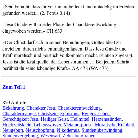
»Seid bemüht, dass ihr vor ihm unbefleckt und untadelig im Frieden
gefunden werdet.« (2. Petrus 3,14)
»Jesu Gnade will in jeder Phase der Charakterentwicklung
eingewoben werden.« CH 633
»Der Christ darf sich in seinen Bemühungen, Gottes Ideal zu
erreichen, durch nichts entmutigen lassen. Dass Jesu Gnade und
Kraft moralisch und geistlich vollkommen macht, ist allen zugesagt.
Jesus ist die Kraftquelle, der Lebensbrunnen … Bei jedem Schritt
berührst du seine lebendige Kraft.« AA 478 (WA 473)
Zum Teil 1
350 Aufrufe
Bekehrung
,
Charakter Jesu
,
Charakterentwicklung
,
Charaktermängel
,
Christsein
,
Egoismus
,
Ewiges Leben
,
Gerechtigkeit Jesu
,
Heiliger Geist
,
Heilmittel
,
Herzenssünden
,
Hochzeitskleid
,
Lebenswasser
,
Metamorphose
,
Moralische Reinheit
,
Neugeburt
,
Neuschöpfung
,
Nikodemus
,
Sündenüberwindung
,
Sündenvergebung
,
Wesensart
,
Zehn Jungfrauen