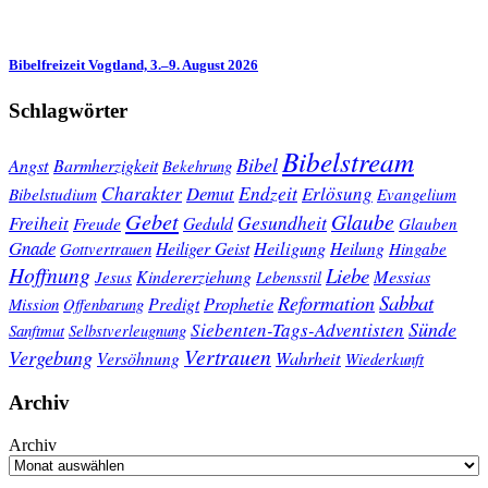
Bibelfreizeit Vogtland, 3.–9. August 2026
Schlagwörter
Bibelstream
Bibel
Angst
Barmherzigkeit
Bekehrung
Charakter
Endzeit
Demut
Erlösung
Bibelstudium
Evangelium
Gebet
Glaube
Gesundheit
Freiheit
Freude
Geduld
Glauben
Gnade
Heiligung
Heiliger Geist
Heilung
Gottvertrauen
Hingabe
Hoffnung
Liebe
Kindererziehung
Messias
Jesus
Lebensstil
Sabbat
Reformation
Prophetie
Predigt
Mission
Offenbarung
Sünde
Siebenten-Tags-Adventisten
Sanftmut
Selbstverleugnung
Vertrauen
Vergebung
Wahrheit
Versöhnung
Wiederkunft
Archiv
Archiv