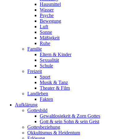
Hausmittel
Wasser
Psyche
Bewegung
Luft
Sonne
Mäßigkeit
Ruhe
Familie
Eltern & Kinder
Sexualität
Schule
Freizeit
Sport
Musik & Tanz
Theater & Film
Landleben
Fakten
Aufklärung
Gottesbild
Gewaltlosigkeit & Zorn Gottes
Gott & sein Sohn & sein Geist
Gottesbeziehung
Okkultismus & Heidentum
Erlösung