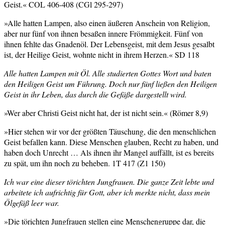
Geist.« COL 406-408 (CGl 295-297)
»Alle hatten Lampen, also einen äußeren Anschein von Religion,
aber nur fünf von ihnen besaßen innere Frömmigkeit. Fünf von
ihnen fehlte das Gnadenöl. Der Lebensgeist, mit dem Jesus gesalbt
ist, der Heilige Geist, wohnte nicht in ihrem Herzen.« SD 118
Alle hatten Lampen mit Öl. Alle studierten Gottes Wort und baten
den Heiligen Geist um Führung. Doch nur fünf ließen den Heiligen
Geist in ihr Leben, das durch die Gefäße dargestellt wird.
»Wer aber Christi Geist nicht hat, der ist nicht sein.« (Römer 8,9)
»Hier stehen wir vor der größten Täuschung, die den menschlichen
Geist befallen kann. Diese Menschen glauben, Recht zu haben, und
haben doch Unrecht … Als ihnen ihr Mangel auffällt, ist es bereits
zu spät, um ihn noch zu beheben. 1T 417 (Z1 150)
Ich war eine dieser törichten Jungfrauen. Die ganze Zeit lebte und
arbeitete ich aufrichtig für Gott, aber ich merkte nicht, dass mein
Ölgefäß leer war.
»Die törichten Jungfrauen stellen eine Menschengruppe dar, die