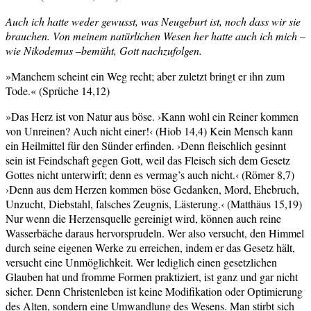
Auch ich hatte weder gewusst, was Neugeburt ist, noch dass wir sie
brauchen. Von meinem natürlichen Wesen her hatte auch ich mich –
wie Nikodemus –bemüht, Gott nachzufolgen.
»Manchem scheint ein Weg recht; aber zuletzt bringt er ihn zum
Tode.« (Sprüche 14,12)
»Das Herz ist von Natur aus böse. ›Kann wohl ein Reiner kommen
von Unreinen? Auch nicht einer!‹ (Hiob 14,4) Kein Mensch kann
ein Heilmittel für den Sünder erfinden. ›Denn fleischlich gesinnt
sein ist Feindschaft gegen Gott, weil das Fleisch sich dem Gesetz
Gottes nicht unterwirft; denn es vermag’s auch nicht.‹ (Römer 8,7)
›Denn aus dem Herzen kommen böse Gedanken, Mord, Ehebruch,
Unzucht, Diebstahl, falsches Zeugnis, Lästerung.‹ (Matthäus 15,19)
Nur wenn die Herzensquelle gereinigt wird, können auch reine
Wasserbäche daraus hervorsprudeln. Wer also versucht, den Himmel
durch seine eigenen Werke zu erreichen, indem er das Gesetz hält,
versucht eine Unmöglichkeit. Wer lediglich einen gesetzlichen
Glauben hat und fromme Formen praktiziert, ist ganz und gar nicht
sicher. Denn Christenleben ist keine Modifikation oder Optimierung
des Alten, sondern eine Umwandlung des Wesens. Man stirbt sich