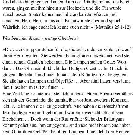
Und als sie hingingen zu kaufen, kam der Bräutigam; und die bereit
waren, gingen mit ihm hinein zur Hochzeit, und die Tür wurde
verschlossen. Später kamen auch die andern Jungfrauen und
sprachen: Herr, Herr, tu uns auf! Er antwortete aber und sprach:
Wahrlich, ich sage euch: Ich kenne euch nicht.« (Matthäus 25,1-12)
Was bedeutet dieses wichtige Gleichnis?
»Die zwei Gruppen stehen für die, die sich zu denen zählen, die auf
ihren Herrn warten. Sie werden als Jungfrauen bezeichnet, weil sie
einen reinen Glauben bekennen. Die Lampen stellen Gottes Wort
dar … Das Öl versinnbildlicht den Heiligen Geist … Im Gleichnis
gingen alle zehn Jungfrauen hinaus, dem Bräutigam zu begegnen.
Sie alle hatten Lampen und Ölgefäße … Aber fünf hatten versäumt,
ihre Flaschen mit Öl zu füllen …
Eine Zeit lang konnte man sie nicht unterscheiden. Ebenso verhält es
sich mit der Gemeinde, die unmittelbar vor Jesu zweitem Kommen
lebt. Alle kennen die Heilige Schrift. Alle haben die Botschaft von
Jesu baldiger Ankunft gehört und warten zuversichtlich auf sein
Erscheinen … Doch wenn der Ruf ertönt: ›Siehe der Bräutigam
kommt; gehet aus, ihm entgegen!‹, sind viele nicht bereit. Sie haben
kein Öl in ihren Gefäßen bei ihren Lampen. Ihnen fehlt der Heilige