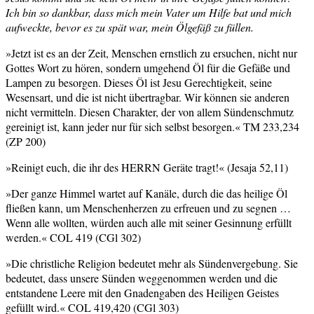
Ich bin so dankbar, dass mich mein Vater um Hilfe bat und mich
aufweckte, bevor es zu spät war, mein Ölgefäß zu füllen.
»Jetzt ist es an der Zeit, Menschen ernstlich zu ersuchen, nicht nur
Gottes Wort zu hören, sondern umgehend Öl für die Gefäße und
Lampen zu besorgen. Dieses Öl ist Jesu Gerechtigkeit, seine
Wesensart, und die ist nicht übertragbar. Wir können sie anderen
nicht vermitteln. Diesen Charakter, der von allem Sündenschmutz
gereinigt ist, kann jeder nur für sich selbst besorgen.« TM 233,234
(ZP 200)
»Reinigt euch, die ihr des HERRN Geräte tragt!« (Jesaja 52,11)
»Der ganze Himmel wartet auf Kanäle, durch die das heilige Öl
fließen kann, um Menschenherzen zu erfreuen und zu segnen …
Wenn alle wollten, würden auch alle mit seiner Gesinnung erfüllt
werden.« COL 419 (CGl 302)
»Die christliche Religion bedeutet mehr als Sündenvergebung. Sie
bedeutet, dass unsere Sünden weggenommen werden und die
entstandene Leere mit den Gnadengaben des Heiligen Geistes
gefüllt wird.« COL 419,420 (CGl 303)