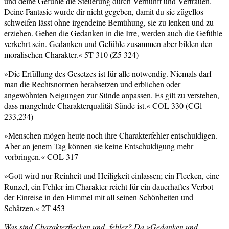
und deine Gefühle die Steuerung durch Vernunft und Vertrauen.
Deine Fantasie wurde dir nicht gegeben, damit du sie zügellos
schweifen lässt ohne irgendeine Bemühung, sie zu lenken und zu
erziehen. Gehen die Gedanken in die Irre, werden auch die Gefühle
verkehrt sein. Gedanken und Gefühle zusammen aber bilden den
moralischen Charakter.« 5T 310 (Z5 324)
»Die Erfüllung des Gesetzes ist für alle notwendig. Niemals darf
man die Rechtsnormen herabsetzen und erblichen oder
angewöhnten Neigungen zur Sünde anpassen. Es gilt zu verstehen,
dass mangelnde Charakterqualität Sünde ist.« COL 330 (CGl
233,234)
»Menschen mögen heute noch ihre Charakterfehler entschuldigen.
Aber an jenem Tag können sie keine Entschuldigung mehr
vorbringen.« COL 317
»Gott wird nur Reinheit und Heiligkeit einlassen; ein Flecken, eine
Runzel, ein Fehler im Charakter reicht für ein dauerhaftes Verbot
der Einreise in den Himmel mit all seinen Schönheiten und
Schätzen.« 2T 453
Was sind Charakterflecken und -fehler? Da »Gedanken und