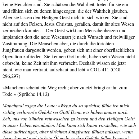
keine Heuchler sind. Sie schätzen die Wahrheit, treten für sie ein
und fühlen sich zu denen hingezogen, die der Wahrheit glauben.
Aber sie lassen den Heiligen Geist nicht in sich wirken. Sie sind
nicht auf den Felsen, Jesus Christus, gefallen, damit ihr altes Wesen
zerbrechen konnte … Der Geist wirkt am Menschenherzen und
implantiert dort die neue Wesensart je nach Wunsch und freiwilliger
Zustimmung. Die Menschen aber, die durch die törichten
Jungfrauen dargestellt werden, geben sich mit einer oberflächlichen
Operation zufrieden. Sie kennen Gott nicht, haben sein Wesen nicht
erforscht, keine Zeit mit ihm verbracht. Deshalb wissen sie jetzt
nicht, wie man vertraut, aufschaut und lebt.« COL 411 (CGl
296,297)
»Manchem scheint ein Weg recht; aber zuletzt bringt er ihn zum
Tode.« (Sprüche 14,12)
Manchmal sagen die Leute: »Wenn du so sprichst, fühle ich mich
richtig verloren!« Gelobt sei Gott! Denn wir haben immer noch
Zeit, uns von Sünden reinwaschen zu lassen und den Heiligen Geist
in unser Leben einzuladen. Man kann sich kaum vorstellen, wie sich
diese aufrichtigen, aber törichten Jungfrauen fühlen müssen, wenn
Jesus kommt und sie kein Öl mehr in ihre Gefäße füllen können?