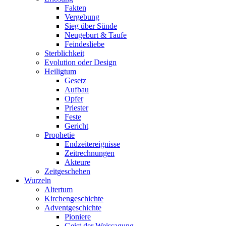
Fakten
Vergebung
Sieg über Sünde
Neugeburt & Taufe
Feindesliebe
Sterblichkeit
Evolution oder Design
Heiligtum
Gesetz
Aufbau
Opfer
Priester
Feste
Gericht
Prophetie
Endzeitereignisse
Zeitrechnungen
Akteure
Zeitgeschehen
Wurzeln
Altertum
Kirchengeschichte
Adventgeschichte
Pioniere
Geist der Weissagung