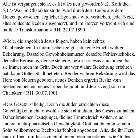
Alte ist vergangen; siehe, es ist alles neu geworden!‹ (2. Korinther
5,17) Was im Charakter störte, wird durch Jesu Liebe aus dem
Herzen gewaschen. Jeglicher Egoismus wird vertrieben, jeder Neid,
alles schlechte Reden ausgemerzt, und im Herzen vollzieht sich eine
radikale Transformation.« RH, 22.07.1890
»Viele, die angeblich Jesus folgen, haben kein echtes
Glaubensleben. In ihrem Leben zeigt sich keine Frucht wahrer
Bekehrung. Dasselbe Gewohnheitsmuster, derselbe Fehlersuchblick,
derselbe Egoismus, der sie steuerte, bevor sie Jesus annahmen, hat
sie immer noch im Griff. Doch nur wer wahre Bekehrung erfahren
hat, kann Gottes Stadt betreten. Bei der wahren Bekehrung wird das
Herz von Neuem geboren, neues Denken ergreift Besitz vom
Seelentempel, ein neues Leben beginnt, und Jesus zeigt sich im
Charakter.« RH, 30.07.1901
»Das Gesetz ist heilig. Doch die Juden erreichten diese
Gerechtigkeit nicht, obwohl sie sich abmühten, das Gesetz zu halten.
Daher brauchen Jesusjünger, die ins Himmelreich wollen, eine
andere, nicht-pharisäische Gerechtigkeit. Gott hat ihnen in seinem
Sohn vollkommene Rechtschaffenheit angeboten. Alle, die ihr Herz
ganz öffnen, um Jesus zu empfangen, werden erleben, wie Gottes