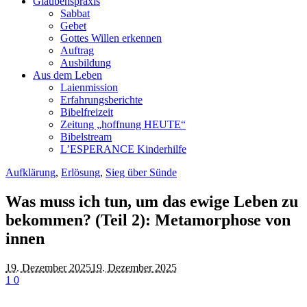
Glaubenspraxis
Sabbat
Gebet
Gottes Willen erkennen
Auftrag
Ausbildung
Aus dem Leben
Laienmission
Erfahrungsberichte
Bibelfreizeit
Zeitung „hoffnung HEUTE“
Bibelstream
L’ESPERANCE Kinderhilfe
Aufklärung
,
Erlösung
,
Sieg über Sünde
Was muss ich tun, um das ewige Leben zu
bekommen? (Teil 2): Metamorphose von
innen
19. Dezember 2025
19. Dezember 2025
1
0