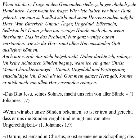
Wenn ich diese Frage in den Gemeinden stelle, geht gewöhnlich jede
Hand hoch. Aber wenn ich frage: Wie viele haben vor ihrer Taufe
gelernt, wie man sich selbst stirbt und seine Herzenssünden aufgibt:
Hass, Wut, Bitterkeit, Unmut, Ärger, Ungeduld, Eifersucht,
Selbstsucht? Dann gehen nur wenige Hände nach oben, wenn
überhaupt. Das ist das Problem! Nur ganz wenige haben
verstanden, wie sie ihr Herz samt allen Herzenssünden Gott
ausliefern können.
Auch mir wurde das nicht beigebracht. Daher dachte ich, solange
ich keine sichtbaren Sünden beging, wäre ich ein guter Christ.
Meine Charaktermängel – Unmut, Ungeduld und Verärgerung –
entschuldigte ich. Doch als ich Gott mein ganzes Herz gab, konnte
er mich auch von allen Herzenssünden reinigen.
»Das Blut Jesu, seines Sohnes, macht uns rein von aller Sünde.« (1.
Johannes 1,7)
»Wenn wir aber unsre Sünden bekennen, so ist er treu und gerecht,
dass er uns die Sünden vergibt und reinigt uns von aller
Ungerechtigkeit.« (1. Johannes 1,9)
»›Darum, ist jemand in Christus, so ist er eine neue Schöpfung; das