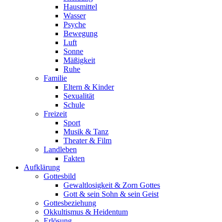
Hausmittel
Wasser
Psyche
Bewegung
Luft
Sonne
Mäßigkeit
Ruhe
Familie
Eltern & Kinder
Sexualität
Schule
Freizeit
Sport
Musik & Tanz
Theater & Film
Landleben
Fakten
Aufklärung
Gottesbild
Gewaltlosigkeit & Zorn Gottes
Gott & sein Sohn & sein Geist
Gottesbeziehung
Okkultismus & Heidentum
Erlösung