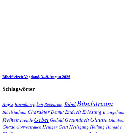
Bibelfreizeit Vogtland, 3.–9. August 2026
Schlagwörter
Bibelstream
Bibel
Angst
Barmherzigkeit
Bekehrung
Charakter
Endzeit
Demut
Erlösung
Bibelstudium
Evangelium
Gebet
Glaube
Gesundheit
Freiheit
Freude
Geduld
Glauben
Gnade
Heiligung
Heiliger Geist
Heilung
Gottvertrauen
Hingabe