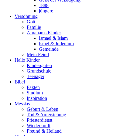
1888
jüngere
Versöhnung
Gott
Familie
Abrahams Kinder
Ismael & Islam
Israel & Judentum
Gemeinde
Mein Feind
Hallo Kinder
Kindergarten
Grundschule
Teenager
Bibel
Fakten
Studium
Inspiration
Messias
Geburt & Leben
Tod & Auferstehung
Priesterdienst
Wiederkunft
Freund & Heiland