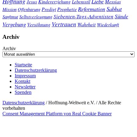
Hoffnung
Liebe
Kindererziehung
Messias
Jesus
Lebensstil
Sabbat
Reformation
Prophetie
Predigt
Mission
Offenbarung
Sünde
Siebenten-Tags-Adventisten
Sanftmut
Selbstverleugnung
Vertrauen
Vergebung
Wahrheit
Versöhnung
Wiederkunft
Archiv
Archiv
Startseite
Datenschutzerklärung
Impressum
Kontakt
Newsletter
Spenden
Datenschutzerklärung
/ Hoffnung-Weltweit e.V. / Alle Rechte
vorbehalten
Consent Management Platform von Real Cookie Banner