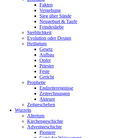
Fakten
Vergebung
Sieg über Sünde
Neugeburt & Taufe
Feindesliebe
Sterblichkeit
Evolution oder Design
Heiligtum
Gesetz
Aufbau
Opfer
Priester
Feste
Gericht
Prophetie
Endzeitereignisse
Zeitrechnungen
Akteure
Zeitgeschehen
Wurzeln
Altertum
Kirchengeschichte
Adventgeschichte
Pioniere
Geist der Weissagung