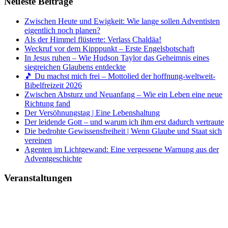
Neueste Beiträge
Zwischen Heute und Ewigkeit: Wie lange sollen Adventisten
eigentlich noch planen?
Als der Himmel flüsterte: Verlass Chaldäa!
Weckruf vor dem Kipppunkt – Erste Engelsbotschaft
In Jesus ruhen – Wie Hudson Taylor das Geheimnis eines
siegreichen Glaubens entdeckte
🎵 Du machst mich frei – Mottolied der hoffnung-weltweit-
Bibelfreizeit 2026
Zwischen Absturz und Neuanfang – Wie ein Leben eine neue
Richtung fand
Der Versöhnungstag | Eine Lebenshaltung
Der leidende Gott – und warum ich ihm erst dadurch vertraute
Die bedrohte Gewissensfreiheit | Wenn Glaube und Staat sich
vereinen
Agenten im Lichtgewand: Eine vergessene Warnung aus der
Adventgeschichte
Veranstaltungen