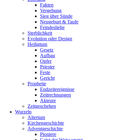
Fakten
Vergebung
Sieg über Sünde
Neugeburt & Taufe
Feindesliebe
Sterblichkeit
Evolution oder Design
Heiligtum
Gesetz
Aufbau
Opfer
Priester
Feste
Gericht
Prophetie
Endzeitereignisse
Zeitrechnungen
Akteure
Zeitgeschehen
Wurzeln
Altertum
Kirchengeschichte
Adventgeschichte
Pioniere
Geist der Weissagung