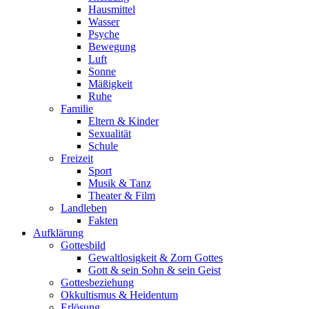
Hausmittel
Wasser
Psyche
Bewegung
Luft
Sonne
Mäßigkeit
Ruhe
Familie
Eltern & Kinder
Sexualität
Schule
Freizeit
Sport
Musik & Tanz
Theater & Film
Landleben
Fakten
Aufklärung
Gottesbild
Gewaltlosigkeit & Zorn Gottes
Gott & sein Sohn & sein Geist
Gottesbeziehung
Okkultismus & Heidentum
Erlösung