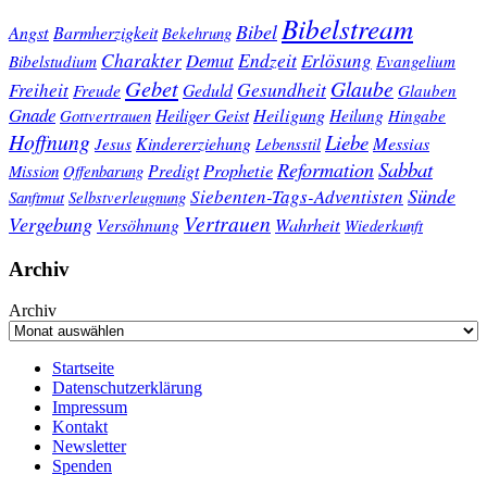
Bibelstream
Bibel
Angst
Barmherzigkeit
Bekehrung
Charakter
Endzeit
Demut
Erlösung
Bibelstudium
Evangelium
Gebet
Glaube
Gesundheit
Freiheit
Freude
Geduld
Glauben
Gnade
Heiligung
Heiliger Geist
Heilung
Gottvertrauen
Hingabe
Hoffnung
Liebe
Kindererziehung
Messias
Jesus
Lebensstil
Sabbat
Reformation
Prophetie
Predigt
Mission
Offenbarung
Sünde
Siebenten-Tags-Adventisten
Sanftmut
Selbstverleugnung
Vertrauen
Vergebung
Wahrheit
Versöhnung
Wiederkunft
Archiv
Archiv
Startseite
Datenschutzerklärung
Impressum
Kontakt
Newsletter
Spenden