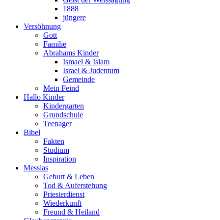
1888
jüngere
Versöhnung
Gott
Familie
Abrahams Kinder
Ismael & Islam
Israel & Judentum
Gemeinde
Mein Feind
Hallo Kinder
Kindergarten
Grundschule
Teenager
Bibel
Fakten
Studium
Inspiration
Messias
Geburt & Leben
Tod & Auferstehung
Priesterdienst
Wiederkunft
Freund & Heiland