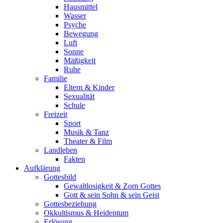
Hausmittel
Wasser
Psyche
Bewegung
Luft
Sonne
Mäßigkeit
Ruhe
Familie
Eltern & Kinder
Sexualität
Schule
Freizeit
Sport
Musik & Tanz
Theater & Film
Landleben
Fakten
Aufklärung
Gottesbild
Gewaltlosigkeit & Zorn Gottes
Gott & sein Sohn & sein Geist
Gottesbeziehung
Okkultismus & Heidentum
Erlösung