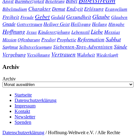
Bibel
Angst
Barmherzigkeit
Bekehrung
Charakter
Endzeit
Demut
Erlösung
Bibelstudium
Evangelium
Gebet
Glaube
Gesundheit
Freiheit
Freude
Geduld
Glauben
Gnade
Heiligung
Heiliger Geist
Heilung
Gottvertrauen
Hingabe
Hoffnung
Liebe
Kindererziehung
Messias
Jesus
Lebensstil
Sabbat
Reformation
Prophetie
Predigt
Mission
Offenbarung
Sünde
Siebenten-Tags-Adventisten
Sanftmut
Selbstverleugnung
Vertrauen
Vergebung
Wahrheit
Versöhnung
Wiederkunft
Archiv
Archiv
Startseite
Datenschutzerklärung
Impressum
Kontakt
Newsletter
Spenden
Datenschutzerklärung
/ Hoffnung-Weltweit e.V. / Alle Rechte