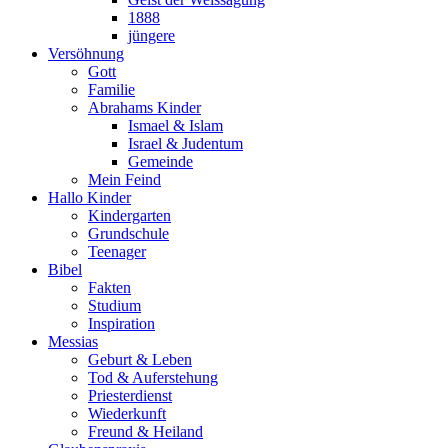
1888
jüngere
Versöhnung
Gott
Familie
Abrahams Kinder
Ismael & Islam
Israel & Judentum
Gemeinde
Mein Feind
Hallo Kinder
Kindergarten
Grundschule
Teenager
Bibel
Fakten
Studium
Inspiration
Messias
Geburt & Leben
Tod & Auferstehung
Priesterdienst
Wiederkunft
Freund & Heiland