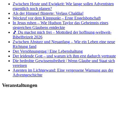
Zwischen Heute und Ewigkeit: Wie lange sollen Adventisten
eigentlich noch planen?
Als der Himmel flüsterte: Verlass Chaldäa!
Weckruf vor dem Kipppunkt – Erste Engelsbotschaft
In Jesus ruhen – Wie Hudson Taylor das Geheimnis eines
siegreichen Glaubens entdeckte
🎵 Du machst mich frei – Mottolied der hoffnung-weltweit-
Bibelfreizeit 2026
Zwischen Absturz und Neuanfang – Wie ein Leben eine neue
Richtung fand
Der Versöhnungstag | Eine Lebenshaltung
Der leidende Gott – und warum ich ihm erst dadurch vertraute
Die bedrohte Gewissensfreiheit | Wenn Glaube und Staat sich
vereinen
Agenten im Lichtgewand: Eine vergessene Warnung aus der
Adventgeschichte
Veranstaltungen