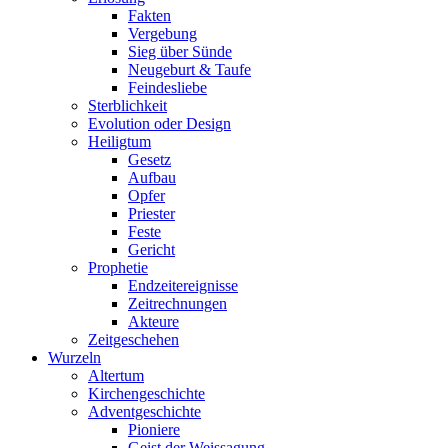
Fakten
Vergebung
Sieg über Sünde
Neugeburt & Taufe
Feindesliebe
Sterblichkeit
Evolution oder Design
Heiligtum
Gesetz
Aufbau
Opfer
Priester
Feste
Gericht
Prophetie
Endzeitereignisse
Zeitrechnungen
Akteure
Zeitgeschehen
Wurzeln
Altertum
Kirchengeschichte
Adventgeschichte
Pioniere
Geist der Weissagung