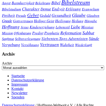
Bibelstream
Bibel
Angst
Barmherzigkeit
Bekehrung
Charakter
Endzeit
Demut
Erlösung
Bibelstudium
Evangelium
Gebet
Glaube
Gesundheit
Freiheit
Freude
Geduld
Glauben
Gnade
Heiligung
Heiliger Geist
Heilung
Gottvertrauen
Hingabe
Hoffnung
Liebe
Kindererziehung
Messias
Jesus
Lebensstil
Sabbat
Reformation
Prophetie
Predigt
Mission
Offenbarung
Sünde
Siebenten-Tags-Adventisten
Sanftmut
Selbstverleugnung
Vertrauen
Vergebung
Wahrheit
Versöhnung
Wiederkunft
Archiv
Archiv
Startseite
Datenschutzerklärung
Impressum
Kontakt
Newsletter
Spenden
Datenschutzerklärung
/ Hoffnung-Weltweit e.V. / Alle Rechte