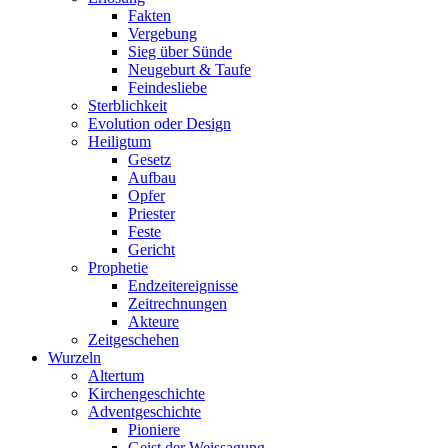
Fakten
Vergebung
Sieg über Sünde
Neugeburt & Taufe
Feindesliebe
Sterblichkeit
Evolution oder Design
Heiligtum
Gesetz
Aufbau
Opfer
Priester
Feste
Gericht
Prophetie
Endzeitereignisse
Zeitrechnungen
Akteure
Zeitgeschehen
Wurzeln
Altertum
Kirchengeschichte
Adventgeschichte
Pioniere
Geist der Weissagung