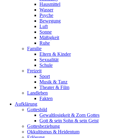
Hausmittel
Wasser
Psyche
Bewegung
Luft
Sonne
Mäßigkeit
Ruhe
Familie
Eltern & Kinder
Sexualität
Schule
Freizeit
Sport
Musik & Tanz
Theater & Film
Landleben
Fakten
Aufklärung
Gottesbild
Gewaltlosigkeit & Zorn Gottes
Gott & sein Sohn & sein Geist
Gottesbeziehung
Okkultismus & Heidentum
Erlösung