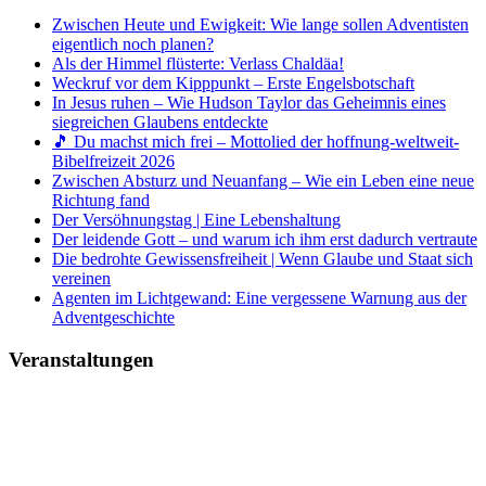
Zwischen Heute und Ewigkeit: Wie lange sollen Adventisten
eigentlich noch planen?
Als der Himmel flüsterte: Verlass Chaldäa!
Weckruf vor dem Kipppunkt – Erste Engelsbotschaft
In Jesus ruhen – Wie Hudson Taylor das Geheimnis eines
siegreichen Glaubens entdeckte
🎵 Du machst mich frei – Mottolied der hoffnung-weltweit-
Bibelfreizeit 2026
Zwischen Absturz und Neuanfang – Wie ein Leben eine neue
Richtung fand
Der Versöhnungstag | Eine Lebenshaltung
Der leidende Gott – und warum ich ihm erst dadurch vertraute
Die bedrohte Gewissensfreiheit | Wenn Glaube und Staat sich
vereinen
Agenten im Lichtgewand: Eine vergessene Warnung aus der
Adventgeschichte
Veranstaltungen