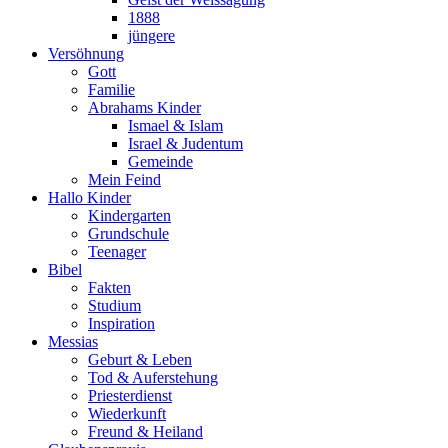
1888
jüngere
Versöhnung
Gott
Familie
Abrahams Kinder
Ismael & Islam
Israel & Judentum
Gemeinde
Mein Feind
Hallo Kinder
Kindergarten
Grundschule
Teenager
Bibel
Fakten
Studium
Inspiration
Messias
Geburt & Leben
Tod & Auferstehung
Priesterdienst
Wiederkunft
Freund & Heiland