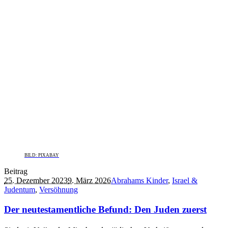
BILD: PIXABAY
Beitrag
25. Dezember 2023
9. März 2026
Abrahams Kinder
,
Israel &
Judentum
,
Versöhnung
Der neutestamentliche Befund: Den Juden zuerst