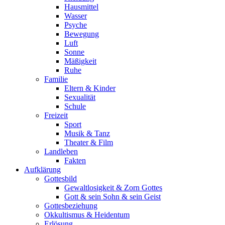
Hausmittel
Wasser
Psyche
Bewegung
Luft
Sonne
Mäßigkeit
Ruhe
Familie
Eltern & Kinder
Sexualität
Schule
Freizeit
Sport
Musik & Tanz
Theater & Film
Landleben
Fakten
Aufklärung
Gottesbild
Gewaltlosigkeit & Zorn Gottes
Gott & sein Sohn & sein Geist
Gottesbeziehung
Okkultismus & Heidentum
Erlösung