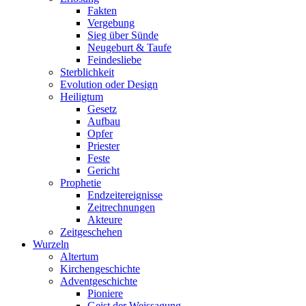
Fakten
Vergebung
Sieg über Sünde
Neugeburt & Taufe
Feindesliebe
Sterblichkeit
Evolution oder Design
Heiligtum
Gesetz
Aufbau
Opfer
Priester
Feste
Gericht
Prophetie
Endzeitereignisse
Zeitrechnungen
Akteure
Zeitgeschehen
Wurzeln
Altertum
Kirchengeschichte
Adventgeschichte
Pioniere
Geist der Weissagung