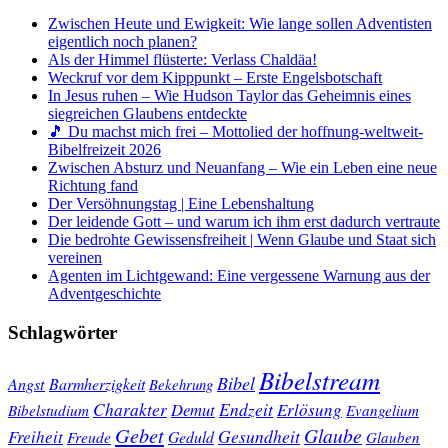
Zwischen Heute und Ewigkeit: Wie lange sollen Adventisten
eigentlich noch planen?
Als der Himmel flüsterte: Verlass Chaldäa!
Weckruf vor dem Kipppunkt – Erste Engelsbotschaft
In Jesus ruhen – Wie Hudson Taylor das Geheimnis eines
siegreichen Glaubens entdeckte
🎵 Du machst mich frei – Mottolied der hoffnung-weltweit-
Bibelfreizeit 2026
Zwischen Absturz und Neuanfang – Wie ein Leben eine neue
Richtung fand
Der Versöhnungstag | Eine Lebenshaltung
Der leidende Gott – und warum ich ihm erst dadurch vertraute
Die bedrohte Gewissensfreiheit | Wenn Glaube und Staat sich
vereinen
Agenten im Lichtgewand: Eine vergessene Warnung aus der
Adventgeschichte
Schlagwörter
Bibelstream
Bibel
Angst
Barmherzigkeit
Bekehrung
Charakter
Endzeit
Demut
Erlösung
Bibelstudium
Evangelium
Gebet
Glaube
Gesundheit
Freiheit
Freude
Geduld
Glauben