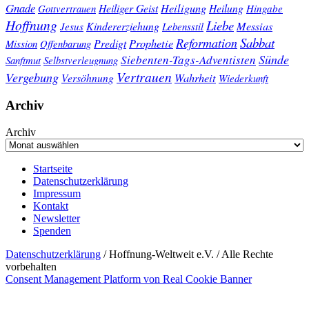
Gnade
Heiligung
Heiliger Geist
Heilung
Gottvertrauen
Hingabe
Hoffnung
Liebe
Kindererziehung
Messias
Jesus
Lebensstil
Sabbat
Reformation
Prophetie
Predigt
Mission
Offenbarung
Sünde
Siebenten-Tags-Adventisten
Sanftmut
Selbstverleugnung
Vertrauen
Vergebung
Wahrheit
Versöhnung
Wiederkunft
Archiv
Archiv
Startseite
Datenschutzerklärung
Impressum
Kontakt
Newsletter
Spenden
Datenschutzerklärung
/ Hoffnung-Weltweit e.V. / Alle Rechte
vorbehalten
Consent Management Platform von Real Cookie Banner