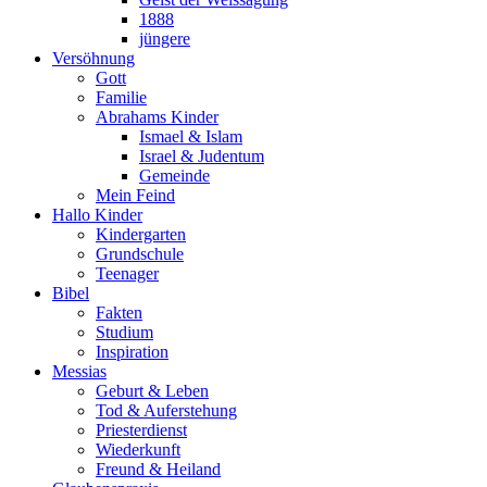
1888
jüngere
Versöhnung
Gott
Familie
Abrahams Kinder
Ismael & Islam
Israel & Judentum
Gemeinde
Mein Feind
Hallo Kinder
Kindergarten
Grundschule
Teenager
Bibel
Fakten
Studium
Inspiration
Messias
Geburt & Leben
Tod & Auferstehung
Priesterdienst
Wiederkunft
Freund & Heiland