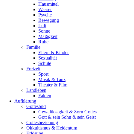
Hausmittel
Wasser
Psyche
Bewegung
Luft
Sonne
Mäßigkeit
Ruhe
Familie
Eltern & Kinder
Sexualität
Schule
Freizeit
Sport
Musik & Tanz
Theater & Film
Landleben
Fakten
Aufklärung
Gottesbild
Gewaltlosigkeit & Zorn Gottes
Gott & sein Sohn & sein Geist
Gottesbeziehung
Okkultismus & Heidentum
Erlösung