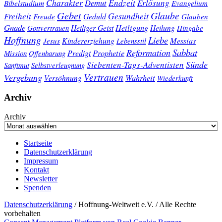
Charakter
Endzeit
Demut
Erlösung
Bibelstudium
Evangelium
Gebet
Glaube
Gesundheit
Freiheit
Freude
Geduld
Glauben
Gnade
Heiligung
Heiliger Geist
Heilung
Gottvertrauen
Hingabe
Hoffnung
Liebe
Kindererziehung
Messias
Jesus
Lebensstil
Sabbat
Reformation
Prophetie
Predigt
Mission
Offenbarung
Sünde
Siebenten-Tags-Adventisten
Sanftmut
Selbstverleugnung
Vertrauen
Vergebung
Wahrheit
Versöhnung
Wiederkunft
Archiv
Archiv
Startseite
Datenschutzerklärung
Impressum
Kontakt
Newsletter
Spenden
Datenschutzerklärung
/ Hoffnung-Weltweit e.V. / Alle Rechte
vorbehalten