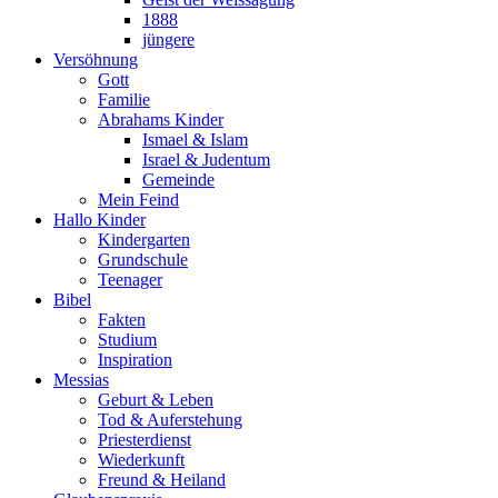
1888
jüngere
Versöhnung
Gott
Familie
Abrahams Kinder
Ismael & Islam
Israel & Judentum
Gemeinde
Mein Feind
Hallo Kinder
Kindergarten
Grundschule
Teenager
Bibel
Fakten
Studium
Inspiration
Messias
Geburt & Leben
Tod & Auferstehung
Priesterdienst
Wiederkunft
Freund & Heiland