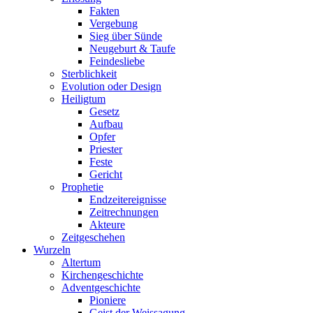
Fakten
Vergebung
Sieg über Sünde
Neugeburt & Taufe
Feindesliebe
Sterblichkeit
Evolution oder Design
Heiligtum
Gesetz
Aufbau
Opfer
Priester
Feste
Gericht
Prophetie
Endzeitereignisse
Zeitrechnungen
Akteure
Zeitgeschehen
Wurzeln
Altertum
Kirchengeschichte
Adventgeschichte
Pioniere
Geist der Weissagung