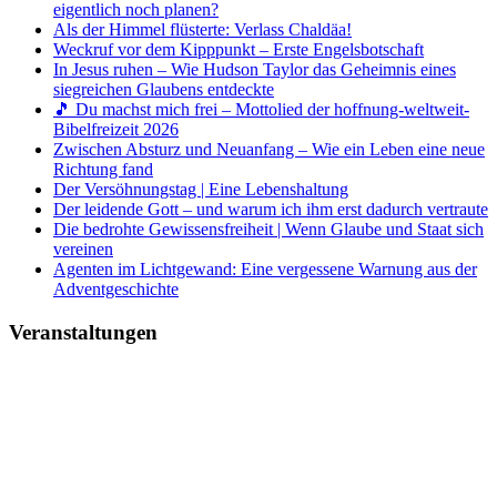
eigentlich noch planen?
Als der Himmel flüsterte: Verlass Chaldäa!
Weckruf vor dem Kipppunkt – Erste Engelsbotschaft
In Jesus ruhen – Wie Hudson Taylor das Geheimnis eines
siegreichen Glaubens entdeckte
🎵 Du machst mich frei – Mottolied der hoffnung-weltweit-
Bibelfreizeit 2026
Zwischen Absturz und Neuanfang – Wie ein Leben eine neue
Richtung fand
Der Versöhnungstag | Eine Lebenshaltung
Der leidende Gott – und warum ich ihm erst dadurch vertraute
Die bedrohte Gewissensfreiheit | Wenn Glaube und Staat sich
vereinen
Agenten im Lichtgewand: Eine vergessene Warnung aus der
Adventgeschichte
Veranstaltungen