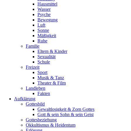
Hausmittel
Wasser
Psyche
Bewegung
Luft
Sonne
Mäßigkeit
Ruhe
Familie
Eltern & Kinder
Sexualität
Schule
Freizeit
Sport
Musik & Tanz
Theater & Film
Landleben
Fakten
Aufklärung
Gottesbild
Gewaltlosigkeit & Zorn Gottes
Gott & sein Sohn & sein Geist
Gottesbeziehung
Okkultismus & Heidentum
Erlösung