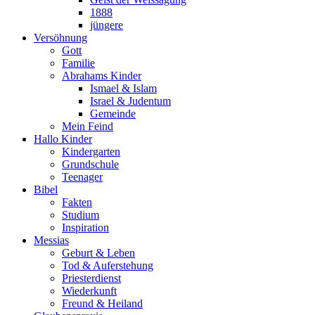
1888
jüngere
Versöhnung
Gott
Familie
Abrahams Kinder
Ismael & Islam
Israel & Judentum
Gemeinde
Mein Feind
Hallo Kinder
Kindergarten
Grundschule
Teenager
Bibel
Fakten
Studium
Inspiration
Messias
Geburt & Leben
Tod & Auferstehung
Priesterdienst
Wiederkunft
Freund & Heiland