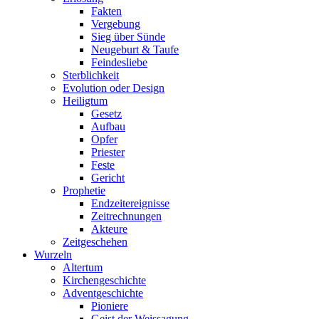
Fakten
Vergebung
Sieg über Sünde
Neugeburt & Taufe
Feindesliebe
Sterblichkeit
Evolution oder Design
Heiligtum
Gesetz
Aufbau
Opfer
Priester
Feste
Gericht
Prophetie
Endzeitereignisse
Zeitrechnungen
Akteure
Zeitgeschehen
Wurzeln
Altertum
Kirchengeschichte
Adventgeschichte
Pioniere
Geist der Weissagung