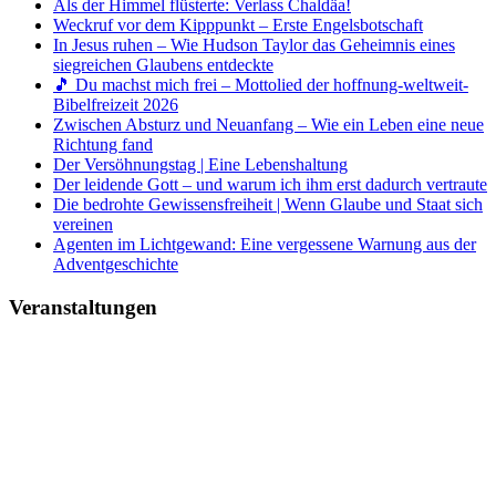
Als der Himmel flüsterte: Verlass Chaldäa!
Weckruf vor dem Kipppunkt – Erste Engelsbotschaft
In Jesus ruhen – Wie Hudson Taylor das Geheimnis eines
siegreichen Glaubens entdeckte
🎵 Du machst mich frei – Mottolied der hoffnung-weltweit-
Bibelfreizeit 2026
Zwischen Absturz und Neuanfang – Wie ein Leben eine neue
Richtung fand
Der Versöhnungstag | Eine Lebenshaltung
Der leidende Gott – und warum ich ihm erst dadurch vertraute
Die bedrohte Gewissensfreiheit | Wenn Glaube und Staat sich
vereinen
Agenten im Lichtgewand: Eine vergessene Warnung aus der
Adventgeschichte
Veranstaltungen