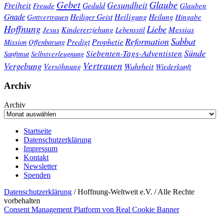
Gebet
Glaube
Gesundheit
Freiheit
Freude
Geduld
Glauben
Gnade
Heiligung
Heiliger Geist
Heilung
Gottvertrauen
Hingabe
Hoffnung
Liebe
Kindererziehung
Messias
Jesus
Lebensstil
Sabbat
Reformation
Prophetie
Predigt
Mission
Offenbarung
Sünde
Siebenten-Tags-Adventisten
Sanftmut
Selbstverleugnung
Vertrauen
Vergebung
Wahrheit
Versöhnung
Wiederkunft
Archiv
Archiv
Startseite
Datenschutzerklärung
Impressum
Kontakt
Newsletter
Spenden
Datenschutzerklärung
/ Hoffnung-Weltweit e.V. / Alle Rechte
vorbehalten
Consent Management Platform von Real Cookie Banner