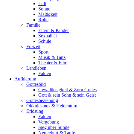
Luft
Sonne
Mäßigkeit
Ruhe
Familie
Eltern & Kinder
Sexualität
Schule
Freizeit
Sport
Musik & Tanz
Theater & Film
Landleben
Fakten
Aufklärung
Gottesbild
Gewaltlosigkeit & Zorn Gottes
Gott & sein Sohn & sein Geist
Gottesbeziehung
Okkultismus & Heidentum
Erlösung
Fakten
Vergebung
Sieg über Sünde
Neugeburt & Taufe