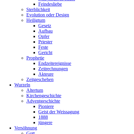
Feindesliebe
Sterblichkeit
Evolution oder Design
Heiligtum
Gesetz
Aufbau
Opfer
Priester
Feste
Gericht
Prophetie
Endzeitereignisse
Zeitrechnungen
Akteure
Zeitgeschehen
Wurzeln
Altertum
Kirchengeschichte
Adventgeschichte
Pioniere
Geist der Weissagung
1888
jüngere
Versöhnung
Gott