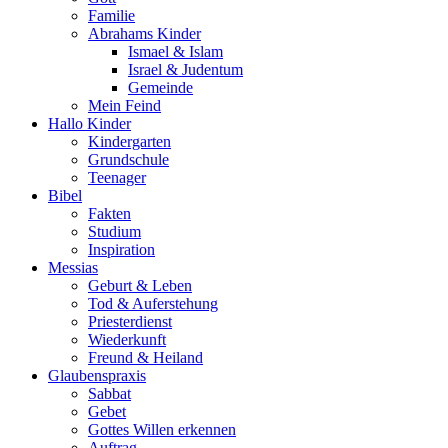
Familie
Abrahams Kinder
Ismael & Islam
Israel & Judentum
Gemeinde
Mein Feind
Hallo Kinder
Kindergarten
Grundschule
Teenager
Bibel
Fakten
Studium
Inspiration
Messias
Geburt & Leben
Tod & Auferstehung
Priesterdienst
Wiederkunft
Freund & Heiland
Glaubenspraxis
Sabbat
Gebet
Gottes Willen erkennen
Auftrag