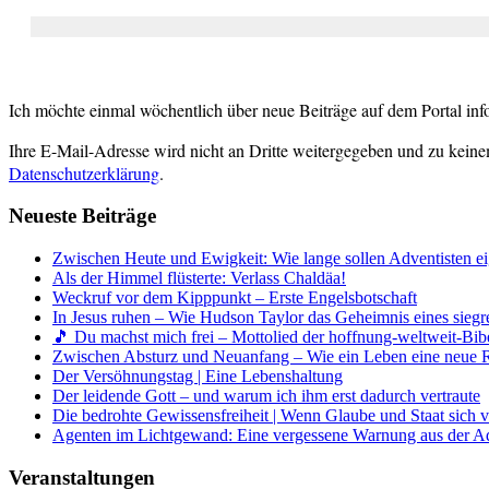
Ich möchte einmal wöchentlich über neue Beiträge auf dem Portal inf
Ihre E-Mail-Adresse wird nicht an Dritte weitergegeben und zu keine
Datenschutzerklärung
.
Neueste Beiträge
Zwischen Heute und Ewigkeit: Wie lange sollen Adventisten ei
Als der Himmel flüsterte: Verlass Chaldäa!
Weckruf vor dem Kipppunkt – Erste Engelsbotschaft
In Jesus ruhen – Wie Hudson Taylor das Geheimnis eines siegr
🎵 Du machst mich frei – Mottolied der hoffnung-weltweit-Bibe
Zwischen Absturz und Neuanfang – Wie ein Leben eine neue 
Der Versöhnungstag | Eine Lebenshaltung
Der leidende Gott – und warum ich ihm erst dadurch vertraute
Die bedrohte Gewissensfreiheit | Wenn Glaube und Staat sich 
Agenten im Lichtgewand: Eine vergessene Warnung aus der A
Veranstaltungen