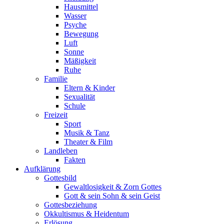
Hausmittel
Wasser
Psyche
Bewegung
Luft
Sonne
Mäßigkeit
Ruhe
Familie
Eltern & Kinder
Sexualität
Schule
Freizeit
Sport
Musik & Tanz
Theater & Film
Landleben
Fakten
Aufklärung
Gottesbild
Gewaltlosigkeit & Zorn Gottes
Gott & sein Sohn & sein Geist
Gottesbeziehung
Okkultismus & Heidentum
Erlösung