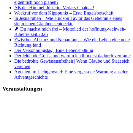
eigentlich noch planen?
Als der Himmel flüsterte: Verlass Chaldäa!
Weckruf vor dem Kipppunkt – Erste Engelsbotschaft
In Jesus ruhen – Wie Hudson Taylor das Geheimnis eines
siegreichen Glaubens entdeckte
🎵 Du machst mich frei – Mottolied der hoffnung-weltweit-
Bibelfreizeit 2026
Zwischen Absturz und Neuanfang – Wie ein Leben eine neue
Richtung fand
Der Versöhnungstag | Eine Lebenshaltung
Der leidende Gott – und warum ich ihm erst dadurch vertraute
Die bedrohte Gewissensfreiheit | Wenn Glaube und Staat sich
vereinen
Agenten im Lichtgewand: Eine vergessene Warnung aus der
Adventgeschichte
Veranstaltungen