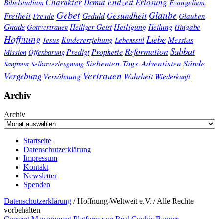
Charakter
Endzeit
Demut
Erlösung
Bibelstudium
Evangelium
Gebet
Glaube
Gesundheit
Freiheit
Freude
Geduld
Glauben
Gnade
Heiligung
Heiliger Geist
Heilung
Gottvertrauen
Hingabe
Hoffnung
Liebe
Kindererziehung
Messias
Jesus
Lebensstil
Sabbat
Reformation
Prophetie
Predigt
Mission
Offenbarung
Sünde
Siebenten-Tags-Adventisten
Sanftmut
Selbstverleugnung
Vertrauen
Vergebung
Wahrheit
Versöhnung
Wiederkunft
Archiv
Archiv
Startseite
Datenschutzerklärung
Impressum
Kontakt
Newsletter
Spenden
Datenschutzerklärung
/ Hoffnung-Weltweit e.V. / Alle Rechte
vorbehalten
Consent Management Platform von Real Cookie Banner