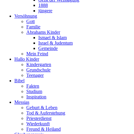
1888
jüngere
Versöhnung
Gott
Familie
Abrahams Kinder
Ismael & Islam
Israel & Judentum
Gemeinde
Mein Feind
Hallo Kinder
Kindergarten
Grundschule
Teenager
Bibel
Fakten
Studium
Inspiration
Messias
Geburt & Leben
Tod & Auferstehung
Priesterdienst
Wiederkunft
Freund & Heiland